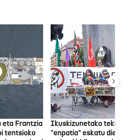
 eta Frantzia
Ikuskizunetako teknikariek
oi tentsioko
"enpatia" eskatu diete