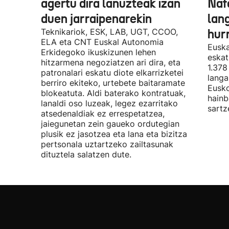
agertu dira lanuzteak izan
Naf
duen jarraipenarekin
lan
Teknikariok, ESK, LAB, UGT, CCOO,
hur
ELA eta CNT Euskal Autonomia
Euska
Erkidegoko ikuskizunen lehen
eskat
hitzarmena negoziatzen ari dira, eta
1.378
patronalari eskatu diote elkarrizketei
langa
berriro ekiteko, urtebete baitaramate
Eusko
blokeatuta. Aldi baterako kontratuak,
hainb
lanaldi oso luzeak, legez ezarritako
sartz
atsedenaldiak ez errespetatzea,
jaiegunetan zein gaueko ordutegian
plusik ez jasotzea eta lana eta bizitza
pertsonala uztartzeko zailtasunak
dituztela salatzen dute.