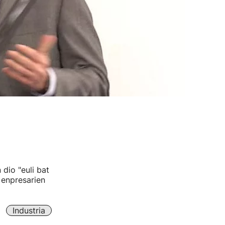
dio "euli bat
 enpresarien
Industria