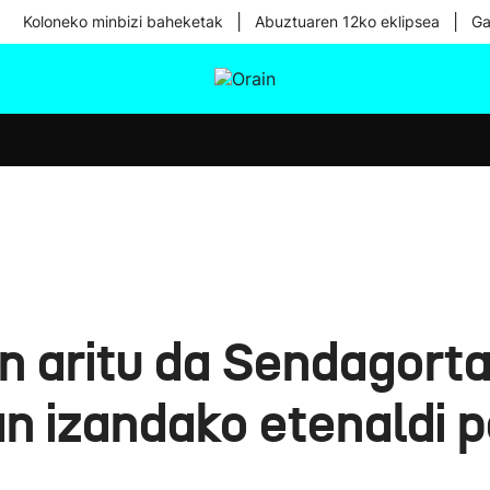
|
|
Koloneko minbizi baheketak
Abuztuaren 12ko eklipsea
Ga
tura
Ikusmiran
Egural
Osasuna
Teknologia
n aritu da Sendagorta
an izandako etenaldi 