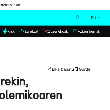
steizko jaiak
EU
dia
Klisk
Zuretzat
Zuzenekoak
Azken berriak
Klisk
Zuzenekoak
Zuretzat
Elkarbanatu
Gorde
rekin,
Azken berriak
polemikoaren