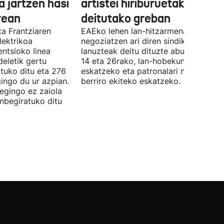
a jartzen hasi
artistei hiriburuetako jaiet
rean
deitutako greban
ta Frantziaren
EAEko lehen lan-hitzarmena
lektrikoa
negoziatzen ari diren sindikatuek
ntsioko linea
lanuzteak deitu dituzte abuztuaren 5,
eletik gertu
14 eta 26rako, lan-hobekuntzak
tuko ditu eta 276
eskatzeko eta patronalari negoziazio
ingo du ur azpian.
berriro ekiteko eskatzeko.
 egingo ez zaiola
inbegiratuko ditu