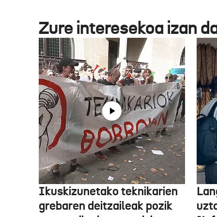
Zure interesekoa izan d
Ikuskizunetako teknikarien
Lan
grebaren deitzaileak pozik
uzt