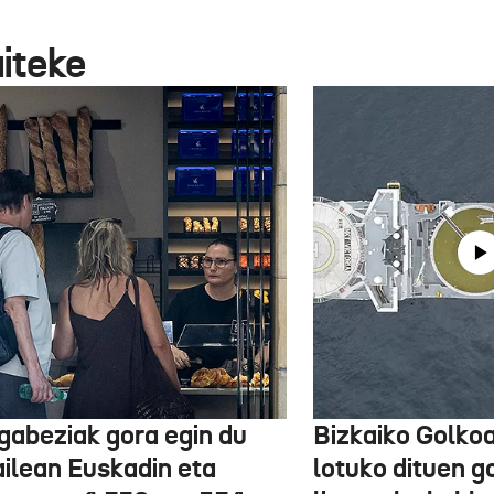
aiteke
gabeziak gora egin du
Bizkaiko Golkoa
ailean Euskadin eta
lotuko dituen g