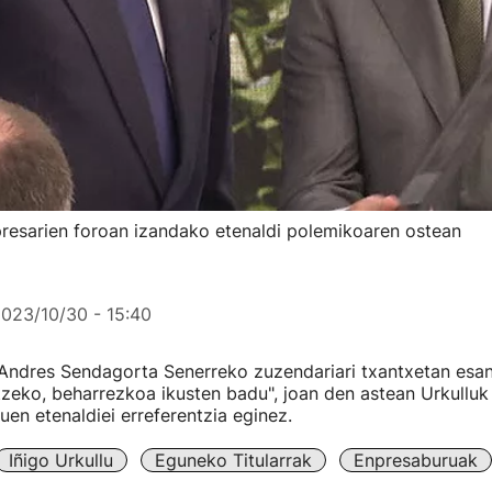
presarien foroan izandako etenaldi polemikoaren ostean
023/10/30 - 15:40
Andres Sendagorta Senerreko zuzendariari txantxetan esan 
zeko, beharrezkoa ikusten badu", joan den astean Urkulluk
uen etenaldiei erreferentzia eginez.
Iñigo Urkullu
Eguneko Titularrak
Enpresaburuak