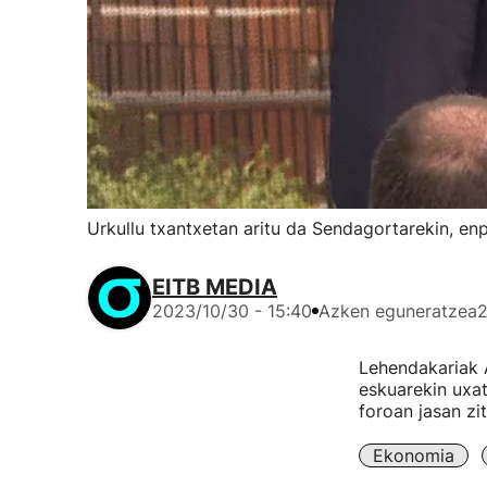
Urkullu txantxetan aritu da Sendagortarekin, en
EITB MEDIA
2023/10/30 - 15:40
Azken eguneratzea
2
Lehendakariak 
eskuarekin uxat
foroan jasan zit
Ekonomia