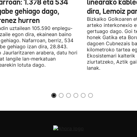
arroan: 1.378 eta 534
linearako kable
gabe gehiago dago,
dira, Lemoiz pa
renez hurren
Bizkaiko Golkoaren e
arteko interkonexio e
din uztailean 105.590 enplegu-
gertuago dago. Goi te
zaile egon dira, ekainean baino
honek Gatika eta Bord
 gehiago. Nafarroan, berriz, 534
dagoen Cubnezais ba
be gehiago izan dira, 28.843.
kilometroko tartea eg
 Jaurlaritzaren arabera, datu hori
Ekosistemari kalterik
at langile lan-merkatuan
ziurtatzeko, Aztik ga
earekin lotuta dago.
lanak.