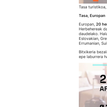
Tasa turistikoa
Tasa, Europan
Europan,
20 her
Herbehereak dau
daudelako. Hala
Eslovakian, Gre
Errumanian, Sui
Bitxikeria beza
epe laburrera h