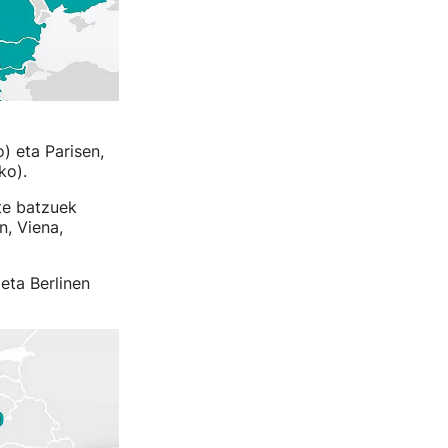
 eta Parisen,
ko).
te batzuek
n, Viena,
eta Berlinen