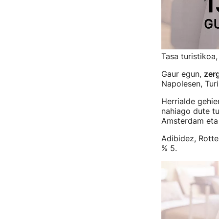
Tasa turistikoa
Gaur egun,
zer
Napolesen, Turi
Herrialde gehie
nahiago dute tu
Amsterdam eta 
Adibidez, Rott
% 5.