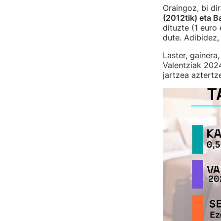
Oraingoz, bi di
(2012tik) eta B
dituzte (1 euro
dute. Adibidez, 
Laster, gainera
Valentziak 2024
jartzea aztertze