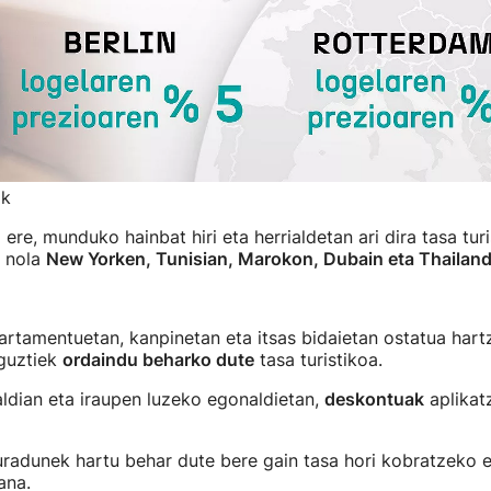
ak
ere, munduko hainbat hiri eta herrialdetan ari dira tasa turi
a nola
New Yorken, Tunisian, Marokon, Dubain eta Thailand
artamentuetan, kanpinetan eta itsas bidaietan ostatua hart
 guztiek
ordaindu beharko dute
tasa turistikoa.
ldian eta iraupen luzeko egonaldietan,
deskontuak
aplikatz
radunek hartu behar dute bere gain tasa hori kobratzeko et
ana.