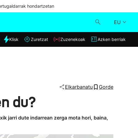
ortugaldarrak hondartzetan
EU
dia
Klisk
Zuretzat
Zuzenekoak
Azken berriak
Klisk
Zuzenekoak
Zuretzat
Elkarbanatu
Gorde
en du?
Azken berriak
ik jarri dute indarrean zerga mota hori, baina,