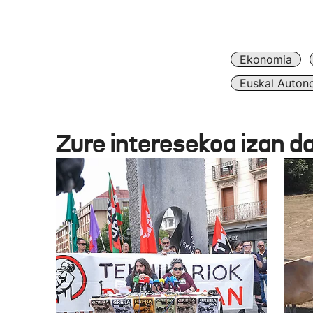
Ekonomia
Euskal Auton
Zure interesekoa izan d