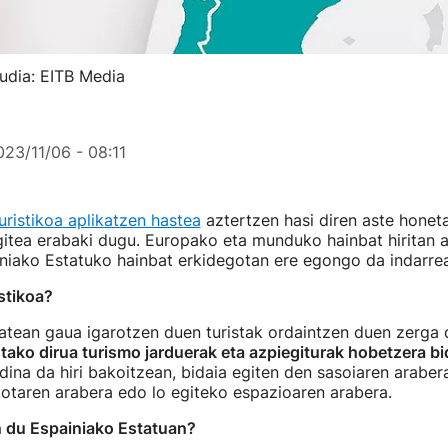
rudia: EITB Media
023/11/06 - 08:11
uristikoa aplikatzen hastea
aztertzen hasi diren aste honet
itea erabaki dugu. Europako eta munduko hainbat hiritan a
iniako Estatuko hainbat erkidegotan ere egongo da indarre
istikoa?
batean gaua igarotzen duen turistak ordaintzen duen zerga 
utako dirua turismo jarduerak eta azpiegiturak hobetzera b
dina da hiri bakoitzean, bidaia egiten den sasoiaren araber
otaren arabera edo lo egiteko espazioaren arabera.
n du Espainiako Estatuan?