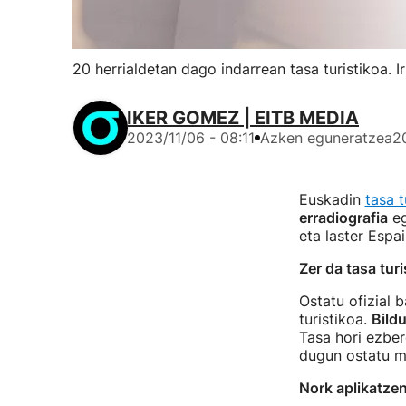
20 herrialdetan dago indarrean tasa turistikoa. I
IKER GOMEZ | EITB MEDIA
2023/11/06 - 08:11
Azken eguneratzea
2
Euskadin
tasa t
erradiografia
eg
eta laster Espa
Zer da tasa tur
Ostatu ofizial 
turistikoa.
Bild
Tasa hori ezber
dugun ostatu m
Nork aplikatze