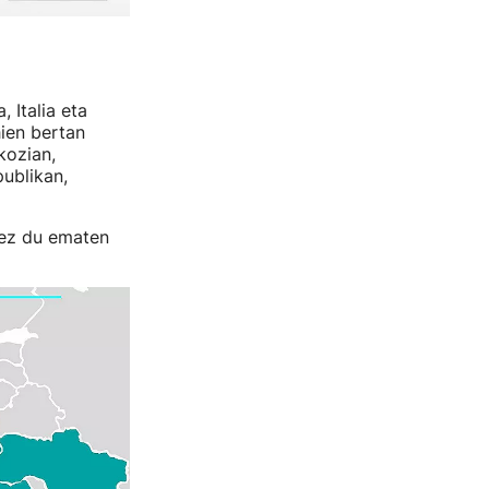
, Italia eta
ien bertan
kozian,
publikan,
a ez du ematen