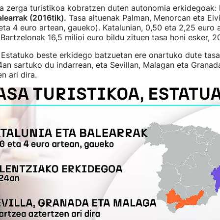
ra zerga turistikoa kobratzen duten autonomia erkidegoak:
alearrak (2016tik).
Tasa altuenak Palman, Menorcan eta Eiv
 eta 4 euro artean, gaueko). Katalunian, 0,50 eta 2,25 euro 
Bartzelonak 16,5 milioi euro bildu zituen tasa honi esker, 2
, Estatuko beste erkidego batzuetan ere onartuko dute tasa 
an sartuko du indarrean, eta Sevillan, Malagan eta Granad
n ari dira.