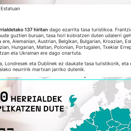
, Estatuan
rialdetako 137 hiritan
dago ezarrita tasa turistikoa. Frantzia
de guztien buruan, tasa hori kobratzen duten udalerri geh
 ere, Alemanian, Austrian, Belgikan, Bulgarian, Kroazian, Es
zian, Hungarian, Maltan, Polonian, Portugalen, Txekiar Erre
tzan eta Ukrainan ere dago onartuta.
la, Londresek eta Dublinek ez daukate tasa turistikorik, et
alako neurririk martxan jarriko dutenik.