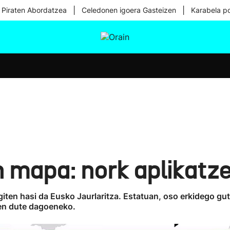
|
|
 Piraten Abordatzea
Celedonen igoera Gasteizen
Karabela p
tura
Ikusmiran
Egural
Osasuna
Teknologia
n mapa: nork aplikatz
giten hasi da Eusko Jaurlaritza. Estatuan, oso erkidego gutx
zen dute dagoeneko.