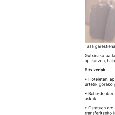
Tasa garestien
Gutxinaka bada 
aplikatzen, hal
Bitxikeriak
• Hoteletan, ap
urtetik gorako
• Behe-denbora
askok.
• Ostatuen ardu
transferitzeko l