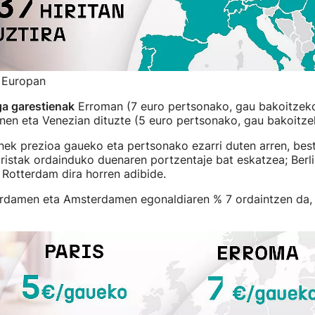
, Europan
ga garestienak
Erroman (7 euro pertsonako, gau bakoitzeko)
nen eta Venezian dituzte (5 euro pertsonako, gau bakoitze
nek prezioa gaueko eta pertsonako ezarri duten arren, bes
ristak ordainduko duenaren portzentaje bat eskatzea; Berli
Rotterdam dira horren adibide.
erdamen eta Amsterdamen egonaldiaren % 7 ordaintzen da, 