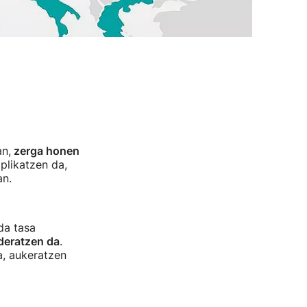
an,
zerga honen
plikatzen da,
an.
da tasa
ideratzen da
.
a, aukeratzen