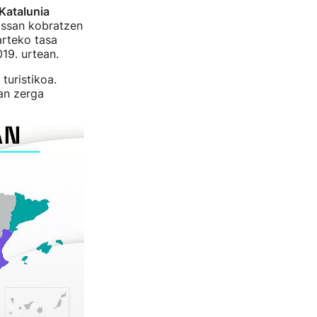
Katalunia
issan kobratzen
arteko tasa
019. urtean.
turistikoa.
an zerga