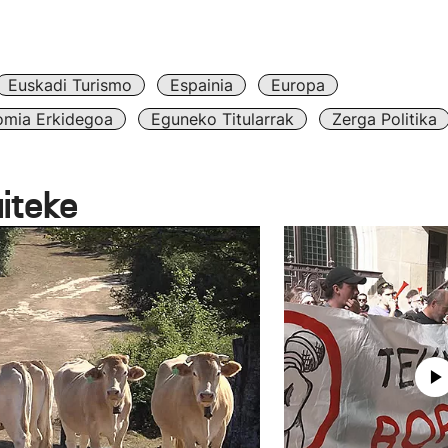
Euskadi Turismo
Espainia
Europa
omia Erkidegoa
Eguneko Titularrak
Zerga Politika
aiteke