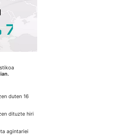
stikoa
ian.
zen duten 16
en dituzte hiri
a agintariei