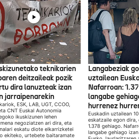
skizunetako teknikarien
Langabeziak go
baren deitzaileak pozik
uztailean Euska
tu dira lanuzteak izan
Nafarroan: 1.3
n jarraipenarekin
langabe gehiag
kariok, ESK, LAB, UGT, CCOO,
hurrenez hurre
eta CNT Euskal Autonomia
Euskadin uztailean 1
egoko ikuskizunen lehen
eskatzaile egon dira,
rmena negoziatzen ari dira, eta
1.378 gehiago. Nafarr
nalari eskatu diote elkarrizketei
langabe gehiago izan 
ro ekiteko, urtebete baitaramate
Eusko Jaurlaritzaren 