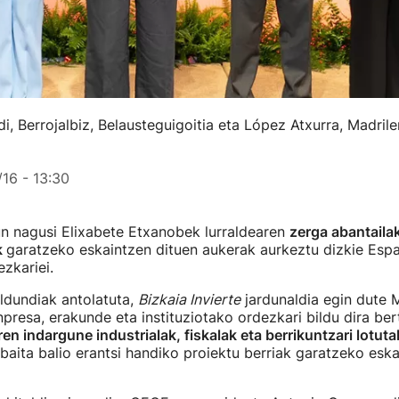
 Berrojalbiz, Belausteguigoitia eta López Atxurra, Madrile
16 - 13:30
un nagusi Elixabete Etxanobek lurraldearen
zerga abantaila
k
garatzeko eskaintzen dituen aukerak aurkeztu dizkie Esp
zkariei.
ldundiak antolatuta,
Bizkaia Invierte
jardunaldia egin dute M
presa, erakunde eta instituziotako ordezkari bildu dira ber
ren indargune industrialak, fiskalak eta berrikuntzari lotut
baita balio erantsi handiko proiektu berriak garatzeko eska