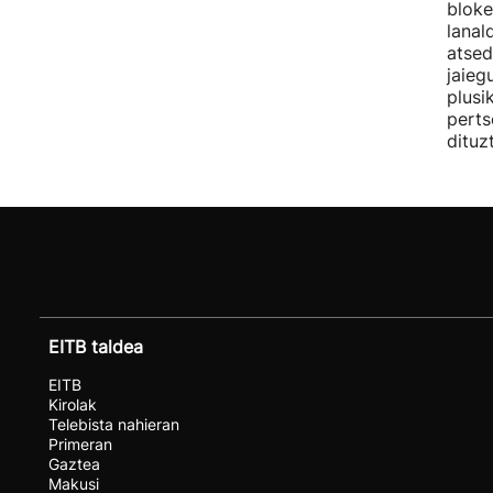
bloke
lanal
atsed
jaieg
plusi
perts
dituz
EITB taldea
EITB
Kirolak
Telebista nahieran
Primeran
Gaztea
Makusi