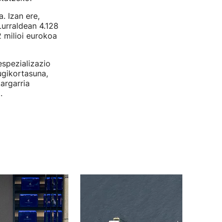
. Izan ere,
Lurraldean 4.128
 milioi eurokoa
espezializazio
ugikortasuna,
argarria
.