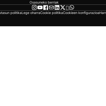
Osasuneko berriak
utasun politika
Lege oharra
Cookie politika
Cookieen konfigurazioa
Har