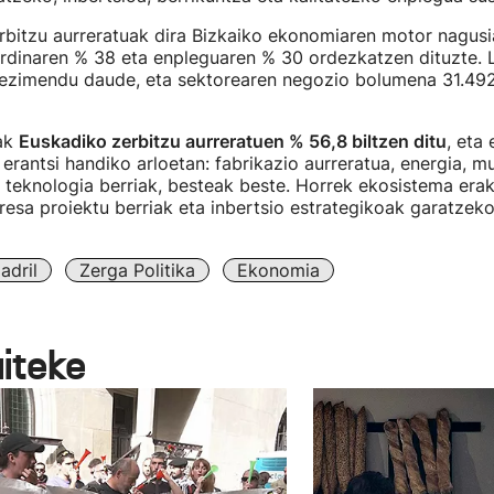
erbitzu aurreratuak dira Bizkaiko ekonomiaren motor nagusia
ordinaren % 38 eta enpleguaren % 30 ordezkatzen dituzte. 
blezimendu daude, eta sektorearen negozio bolumena 31.492
iak
Euskadiko zerbitzu aurreratuen % 56,8 biltzen ditu
, eta 
 erantsi handiko arloetan: fabrikazio aurreratua, energia, m
 teknologia berriak, besteak beste. Horrek ekosistema erak
esa proiektu berriak eta inbertsio estrategikoak garatzeko
adril
Zerga Politika
Ekonomia
aiteke