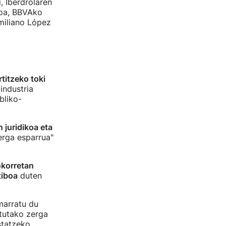
, Iberdrolaren
hoa, BBVAko
miliano López
rtitzeko toki
industria
bliko-
 juridikoa eta
erga esparrua"
okorretan
tiboa
duten
marratu du
tutako zerga
statzeko.