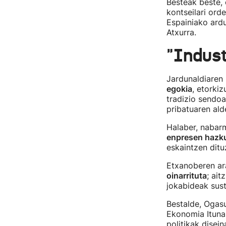
Besteak beste, 
kontseilari ord
Espainiako ardu
Atxurra.
"Indust
Jardunaldiaren 
egokia
, etorkiz
tradizio sendoa
pribatuaren ald
Halaber, nabar
enpresen hazk
eskaintzen ditu
Etxanoberen ar
oinarrituta
; ait
jokabideak sust
Bestalde, Ogasu
Ekonomia Ituna
politikak disei