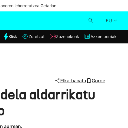
kanoren lehorreratzea Getarian
EU
dia
Klisk
Zuretzat
Zuzenekoak
Azken berriak
Klisk
Zuzenekoak
Zuretzat
Elkarbanatu
Gorde
 dela aldarrikatu
Azken berriak
o
n aurrean.