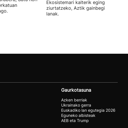
Ekosistemari kalterik egingo ez zaiol
erkatuan
ziurtatzeko, Aztik gainbegiratuko dit
ago.
lanak.
Gaurkotasuna
Azken berriak
Ukrainako gerra
Euskadiko lan egutegia 2026
Eguneko albisteak
AEB eta Trump