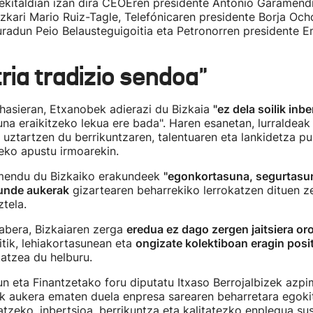
ekitaldian izan dira CEOEren presidente Antonio Garamendi
ezkari Mario Ruiz-Tagle, Telefónicaren presidente Borja Oc
radun Peio Belausteguigoitia eta Petronorren presidente E
ria tradizio sendoa"
hasieran, Etxanobek adierazi du Bizkaia
"ez dela soilik inbe
una eraikitzeko lekua ere bada". Haren esanetan, lurraldeak 
 uztartzen du berrikuntzaren, talentuaren eta lankidetza pu
eko apustu irmoarekin.
mendu du Bizkaiko erakundeek
"egonkortasuna, segurtasun
unde aukerak
gizartearen beharrekiko lerrokatzen dituen z
ztela.
abera, Bizkaiaren zerga
eredua ez dago zergen jaitsiera or
zitik, lehiakortasunean eta
ongizate kolektiboan eragin posi
atzea du helburu.
n eta Finantzetako foru diputatu Itxaso Berrojalbizek azpi
k aukera ematen duela enpresa sarearen beharretara egoki
natzeko, inbertsioa, berrikuntza eta kalitatezko enplegua su