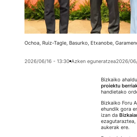
Ochoa, Ruiz-Tagle, Basurko, Etxanobe, Garamendi,
2026/06/16 - 13:30
Azken eguneratzea
2026/06/
Bizkaiko ahald
proiektu berria
handietako orde
Bizkaiko Foru A
ehundik gora en
izan da
Bizkaia
ezagutaraztea, 
aukerak ere.