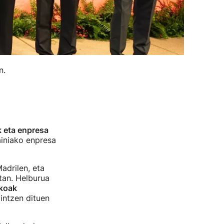
n.
k eta enpresa
ainiako enpresa
adrilen, eta
tan. Helburua
akoak
intzen dituen