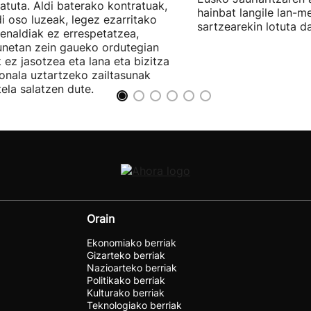
atuta. Aldi baterako kontratuak,
hainbat langile lan-m
di oso luzeak, legez ezarritako
sartzearekin lotuta d
enaldiak ez errespetatzea,
unetan zein gaueko ordutegian
k ez jasotzea eta lana eta bizitza
onala uztartzeko zailtasunak
tela salatzen dute.
Orain
Ekonomiako berriak
Gizarteko berriak
Nazioarteko berriak
Politikako berriak
Kulturako berriak
Teknologiako berriak