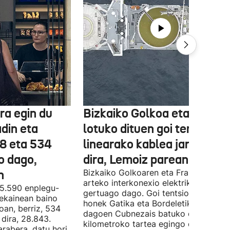
ra egin du
Bizkaiko Golkoa eta Frantz
din eta
lotuko dituen goi tentsioko
78 eta 534
linearako kablea jartzen ha
o dago,
dira, Lemoiz parean
n
Bizkaiko Golkoaren eta Frantziaren
arteko interkonexio elektrikoa
05.590 enplegu-
gertuago dago. Goi tentsioko linea
 ekainean baino
honek Gatika eta Bordeletik gertu
oan, berriz, 534
dagoen Cubnezais batuko ditu eta 2
dira, 28.843.
kilometroko tartea egingo du ur azpi
arabera, datu hori