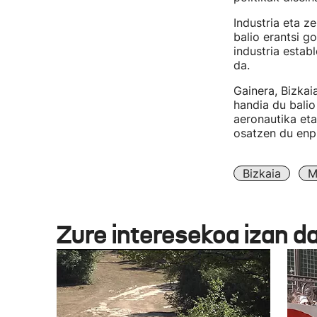
Industria eta z
balio erantsi g
industria esta
da.
Gainera, Bizka
handia du balio
aeronautika eta
osatzen du enpr
Bizkaia
M
Zure interesekoa izan d