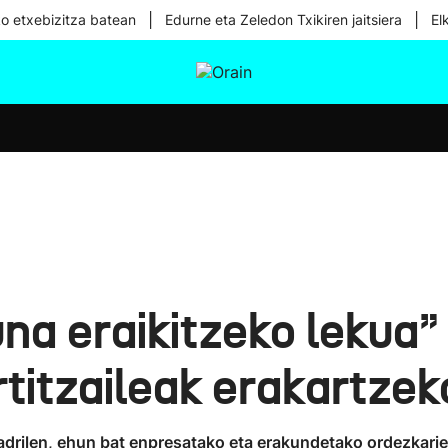
|
|
ko etxebizitza batean
Edurne eta Zeledon Txikiren jaitsiera
El
tura
Ikusmiran
Egural
Osasuna
Teknologia
una eraikitzeko lekua”
rtitzaileak erakartzek
adrilen, ehun bat enpresatako eta erakundetako ordezkarie