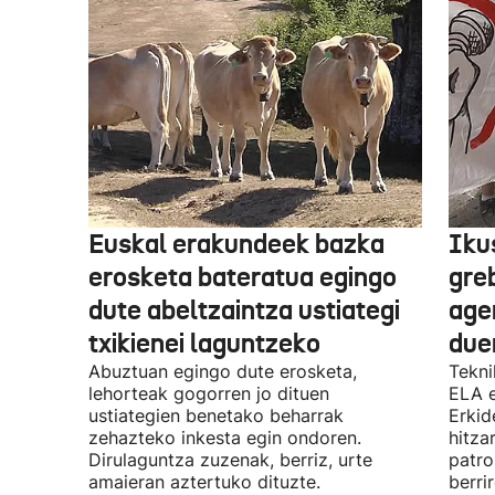
Euskal erakundeek bazka
Iku
erosketa bateratua egingo
gre
dute abeltzaintza ustiategi
ager
txikienei laguntzeko
due
Abuztuan egingo dute erosketa,
Tekni
lehorteak gogorren jo dituen
ELA 
ustiategien benetako beharrak
Erkid
zehazteko inkesta egin ondoren.
hitza
Dirulaguntza zuzenak, berriz, urte
patro
amaieran aztertuko dituzte.
berri