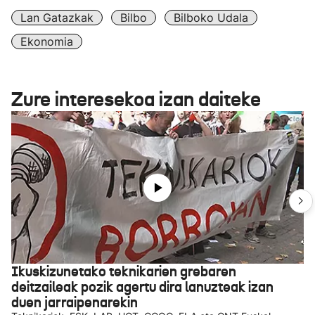
Lan Gatazkak
Bilbo
Bilboko Udala
Ekonomia
Zure interesekoa izan daiteke
Ikuskizunetako teknikarien grebaren
deitzaileak pozik agertu dira lanuzteak izan
duen jarraipenarekin