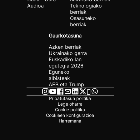
Audioa
Teknologiako
berriak
Osasuneko
berriak
Gaurkotasuna
Azken berriak
Ukrainako gerra
Euskadiko lan
egutegia 2026
Eguneko
albisteak
AEB eta Trump
Pribatutasun politika
Lege oharra
Cookie politika
Cookieen konfigurazioa
Harremana