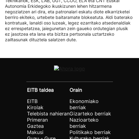
Teknikariok, ESK, LAB, UGT, CCOO, ELA eta CNT Euskal
Autonomia Erkidegoko ikuskizunen lehen hitzarmena
negoziatzen ari dira, eta patronalari eskatu diote elkarrizketei
berriro ekiteko, urtebete baitaramate blokeatuta. Aldi baterako
kontratuak, lanaldi oso luzeak, legez ezarritako atsedenaldiak
ez errespetatzea, jaiegunetan zein gaueko ordutegian plusik
ez jasotzea eta lana eta bizitza pertsonala uztartzeko
zailtasunak dituztela salatzen dute.
EITB taldea
Orain
EITB
Ekonomiako
Kirolak
berriak
Telebista nahieran
Gizarteko berriak
Primeran
Nazioarteko
Gaztea
berriak
Makusi
Politikako berriak
Guau - Gure
Kulturako berriak