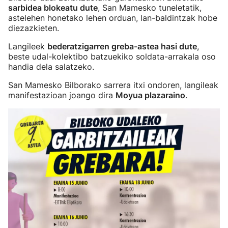
sarbidea blokeatu dute
, San Mamesko tuneletatik,
astelehen honetako lehen orduan, lan-baldintzak hobe
diezazkieten.
Langileek
bederatzigarren greba-astea hasi dute
,
beste udal-kolektibo batzuekiko soldata-arrakala oso
handia dela salatzeko.
San Mamesko Bilborako sarrera itxi ondoren, langileak
manifestazioan joango dira
Moyua plazaraino
.