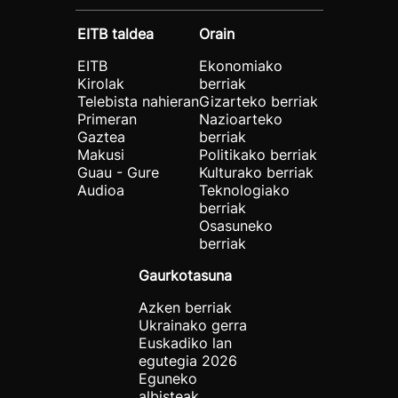
EITB taldea
Orain
EITB
Ekonomiako
Kirolak
berriak
Telebista nahieran
Gizarteko berriak
Primeran
Nazioarteko
Gaztea
berriak
Makusi
Politikako berriak
Guau - Gure
Kulturako berriak
Audioa
Teknologiako
berriak
Osasuneko
berriak
Gaurkotasuna
Azken berriak
Ukrainako gerra
Euskadiko lan
egutegia 2026
Eguneko
albisteak