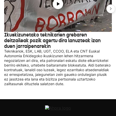
Ikuskizunetako teknikarien grebaren
deitzaileak pozik agertu dira lanuzteak izan
duen jarraipenarekin
Teknikariok, ESK, LAB, UGT, CCOO, ELA eta CNT Euskal
Autonomia Erkidegoko ikuskizunen lehen hitzarmena
negoziatzen ari dira, eta patronalari eskatu diote elkarrizketei
berriro ekiteko, urtebete baitaramate blokeatuta. Aldi baterako
kontratuak, lanaldi oso luzeak, legez ezarritako atsedenaldiak
ez errespetatzea, jaiegunetan zein gaueko ordutegian plusik
ez jasotzea eta lana eta bizitza pertsonala uztartzeko
zailtasunak dituztela salatzen dute.