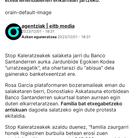
etxea lehenbailehen enkantean jartzeko.
orain-default-image
agentziak | eitb media
2023/12/01 - 18:31
Azken eguneratzea
2023/12/01 - 18:31
Stop Kaleratzeakek salaketa jarri du Banco
Santanderren aurka Jardunbide Egokien Kodea
"urratzeagatik", eta ohartarazi du "abisua" dela
gainerako banketxeentzat ere.
Rosa Garcia plataformaren bozeramaileak eman du
salaketaren berri, Donostiako Askatasuna etorbidean
Banco Santanderren sukurtsal baten aurrean egin
duten elkarretaratzean.
Familia bat etxegabetzeko
arriskuan
dagoela salatzeko egin dute protesta
ekitaldia.
Stop Kaleratzeakek azaldu duenez, "familia zaurgarri
honek higiezinen burbuila betean erosi zuen