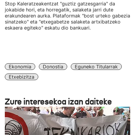
Stop Kaleratzeakentzat "guztiz gatzesgarria" da
jokabide hori, eta horregatik, salaketa jarri dute
erakundearen aurka. Plataformak "bost urteko gabezia
sinatzeko" eta "etxegabetze salaketa artxibatzeko
eskaera egiteko" eskatu dio bankuari.
Ekonomia
Donostia
Eguneko Titularrak
Etxebizitza
Zure interesekoa izan daiteke