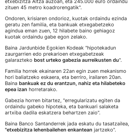
etxebizitza Altza auzoan, eta 245.000 euro ordaindu
zituen 45 metro koadrorengatik".
Ondoren, krisiaren ondorioz, kuotak ordaindu ezinda
geratu zen familia, eta bankuak etxegabetzeko
agindua eman zuen, 12 hilabete baino gehiagoz
kuotak ordaindu gabe egon zelako.
Baina Jardunbide Egokien Kodeak "hipotekadun
zaurgarrien edo prekarioen etxegabetzeak
galarazteko
bost urteko gabezia aurreikusten du
".
Familia horrek ekainaren 22an egin zuen mekanismo
hori baliatzeko eskaera, eta berriro, irailaren 20an.
Baina
bankuak ez du erantzun, nahiz eta hilabeteko
epea izan
horretarako.
Gabezia horren bitartez, "erregularizatu egiten da
ordaindu gabeko hipoteka, eta bankuari salaketa
artxiba dadila eskatzera behartzen zaio".
Baina Banco Santanderrek jada eskatu du tasatzailea,
"etxebizitza lehenbailehen enkantean
jartzeko".