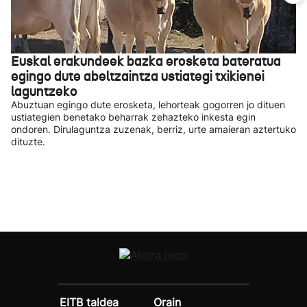
Euskal erakundeek bazka erosketa bateratua
egingo dute abeltzaintza ustiategi txikienei
laguntzeko
Abuztuan egingo dute erosketa, lehorteak gogorren jo dituen
ustiategien benetako beharrak zehazteko inkesta egin
ondoren. Dirulaguntza zuzenak, berriz, urte amaieran aztertuko
dituzte.
EITB taldea
Orain