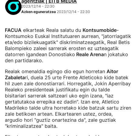
agentziak | EITB MEDIA
2023/12/14 - 22:30
Azken eguneratzea
2023/12/14 - 22:30
FACUA
elkarteak Reala salatu du
Kontsumobide
-
Kontsumoko Euskal Institutuaren aurrean, "jatorriagatik
eta/edo bizilekuagatik" diskriminatzeagatik, Real Betis
Balompieko zaleei sarrerak erosten ez uzteagatik
datorren igandean Donostiako
Reale Arena
n jokatuko
den partidarako.
Realak omenaldia egingo dio egun horretan
Aitor
Zabaleta
ri, duela 25 urte Frente Atleticoko kide batek
hil zuen zale donostiarrari. Horregatik, Jokin Aperribay
Realeko presidenteak justifikatu egin du talde
bisitariari sarrerak saltzeari uko egin izana, "iaz
gertatutakoa errepika ez dadin". Izan ere, Atletico
Madrileko talde ultra horretako kide batzuk sartu ziren
zale betikoen artean. Elkartearen ustez, ordea,
argudio hori "guztiz onartezina da", zale guztiak
"kriminalizatzea" baita.