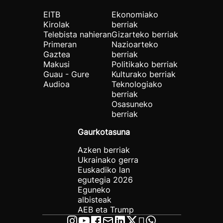
EITB
Ekonomiako
Kirolak
berriak
Telebista nahieran
Gizarteko berriak
Primeran
Nazioarteko
Gaztea
berriak
Makusi
Politikako berriak
Guau - Gure
Kulturako berriak
Audioa
Teknologiako
berriak
Osasuneko
berriak
Gaurkotasuna
Azken berriak
Ukrainako gerra
Euskadiko lan
egutegia 2026
Eguneko
albisteak
AEB eta Trump