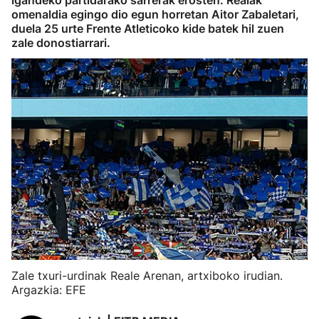
igandeko partidarako sarrerak erosten. Realak
omenaldia egingo dio egun horretan Aitor Zabaletari,
duela 25 urte Frente Atleticoko kide batek hil zuen
zale donostiarrari.
Zale txuri-urdinak Reale Arenan, artxiboko irudian.
Argazkia: EFE