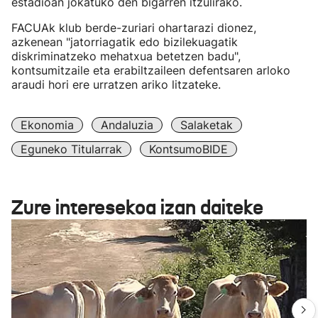
estadioan jokatuko den bigarren itzulirako.
FACUAk klub berde-zuriari ohartarazi dionez,
azkenean "jatorriagatik edo bizilekuagatik
diskriminatzeko mehatxua betetzen badu",
kontsumitzaile eta erabiltzaileen defentsaren arloko
araudi hori ere urratzen ariko litzateke.
Ekonomia
Andaluzia
Salaketak
Eguneko Titularrak
KontsumoBIDE
Zure interesekoa izan daiteke