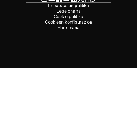
Pribatutasun politika
Lege oharra
Cookie politika
Cookieen konfigurazioa
Harremana