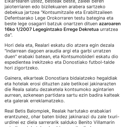
Elkartearen ustez, besteak beste, zaleei beren
jaioterriaren edo bizilekuaren arabera sartzeko
debekua jartzea "Kontsumitzaile eta Erabiltzaileen
Defentsarako Lege Orokorraren testu bategina eta
beste lege osagarri batzuk onartzen dituen
azaroaren
16ko 1/2007 Legegintzako Errege Dekretua
urratzea
da".
Hori dela eta, Realari eskatu dio atzera egin dezala
"indarrean dagoen araudia argi eta garbi urratzen
duen" erabaki batean, eta Kontsumobideri eskatu dio
espedientea irekitzeko eta Donostiako futbol-talde
hori zigortzeko.
Gainera, elkarteak Donostiara bidaiatzeko hegaldiak
eta hotelak erosi dituzten zale betikoei jakinarazten
die Reala salatu dezaketela kontsumoko agintarien
aurrean, azkenean partidara sartu ezin badira kalteak
eta galerak erreklamatzeko.
Real Betis Balompiek, Realak hartutako erabakiari
erantzunez, ohar baten bidez jakinarazi du zale txuri-
urdinei ez diela sarrerarik salduko Benito Villamarin