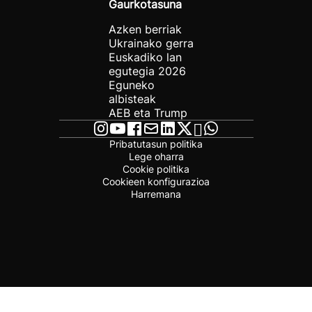
Gaurkotasuna
Azken berriak
Ukrainako gerra
Euskadiko lan
egutegia 2026
Eguneko
albisteak
AEB eta Trump
Pribatutasun politika
Lege oharra
Cookie politika
Cookieen konfigurazioa
Harremana