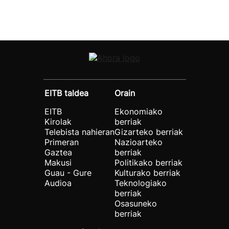
EITB taldea
Orain
EITB
Ekonomiako
Kirolak
berriak
Telebista nahieran
Gizarteko berriak
Primeran
Nazioarteko
Gaztea
berriak
Makusi
Politikako berriak
Guau - Gure
Kulturako berriak
Audioa
Teknologiako
berriak
Osasuneko
berriak