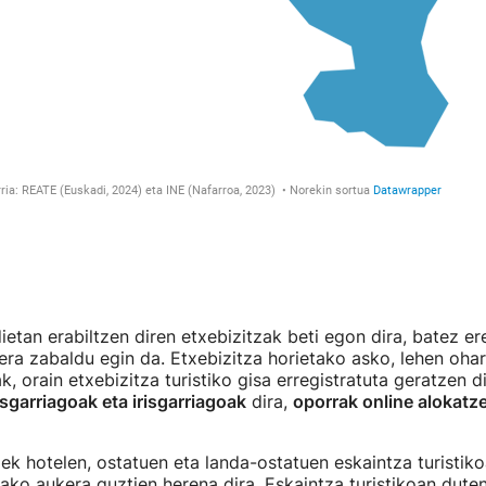
etan erabiltzen diren etxebizitzak beti egon dira, batez er
era zabaldu egin da. Etxebizitza horietako asko, lehen oh
, orain etxebizitza turistiko gisa erregistratuta geratzen di
usgarriagoak eta irisgarriagoak
dira,
oporrak online alokatz
iek hotelen, ostatuen eta landa-ostatuen eskaintza turistik
zako aukera guztien herena dira. Eskaintza turistikoan dute