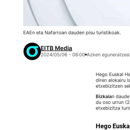
EAEn eta Nafarroan dauden pisu turistikoak.
EITB Media
2024/05/06 - 08:00
Azken eguneratzea
Hego Euskal He
diren alokairu 
etxebizitzen se
Bizkaia
n daude 
du oso urrun (2
etxebizitza tur