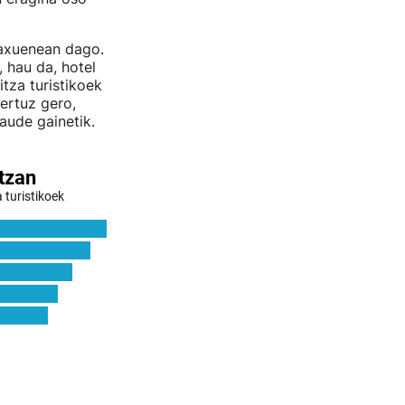
baxuenean dago.
 hau da, hotel
tza turistikoek
ertuz gero,
aude gainetik.