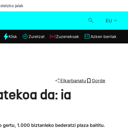
steizko jaiak
EU
dia
Klisk
Zuretzat
Zuzenekoak
Azken berriak
Klisk
Zuzenekoak
Zuretzat
Elkarbanatu
Gorde
atekoa da: ia
Azken berriak
o gertu, 1.000 biztanleko bederatzi plaza baititu.