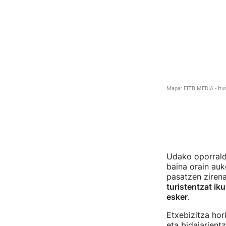
Udako oporraldi
baina orain auk
pasatzen zirenak
turistentzat ik
esker
.
Etxebizitza hor
eta bidaiarient