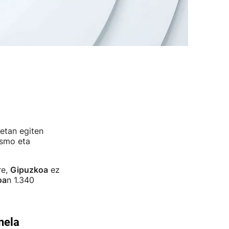
etan egiten
ismo eta
re,
Gipuzkoa
ez
oa
n 1.340