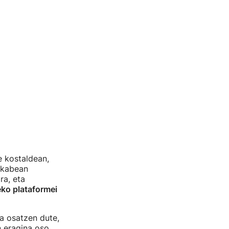
e kostaldean,
arkabean
ra, eta
eko plataformei
oa osatzen dute,
n eragina oso