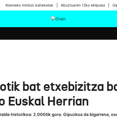
|
|
Koloneko minbizi baheketak
Abuztuaren 12ko eklipsea
Ga
tura
Ikusmiran
Egural
Osasuna
Teknologia
kotik bat etxebizitza b
 Euskal Herrian
rralde historikoa: 2.000tik gora. Gipuzkoa da bigarrena, os