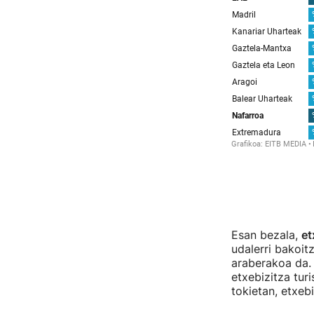
Esan bezala,
et
udalerri bakoit
araberakoa da. H
etxebizitza tur
tokietan, etxeb