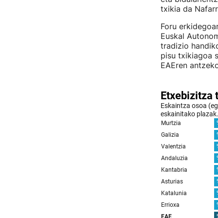
txikia da Nafar
Foru erkidegoa
Euskal Autonomi
tradizio handik
pisu txikiagoa 
EAEren antzeko 