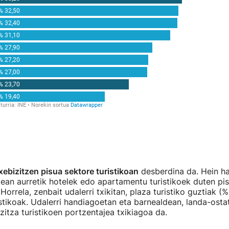
xebizitzen pisua sektore turistikoan
desberdina da. Hein ha
zean aurretik hotelek edo apartamentu turistikoek duten pi
orrela, zenbait udalerri txikitan, plaza turistiko guztiak (%
istikoak. Udalerri handiagoetan eta barnealdean, landa-ost
izitza turistikoen portzentajea txikiagoa da.