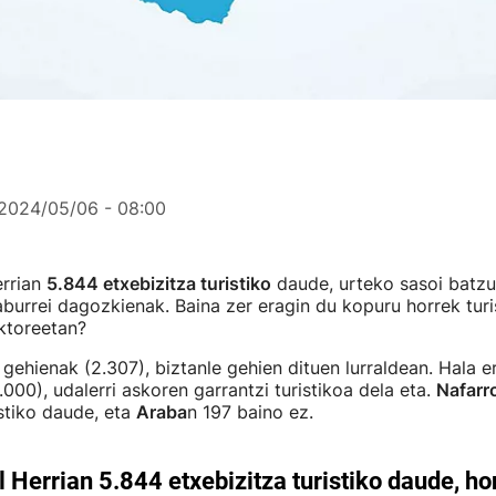
2024/05/06 - 08:00
rrian
5.844 etxebizitza turistiko
daude, urteko sasoi batzu
laburrei dagozkienak. Baina zer eragin du kopuru horrek tur
ktoreetan?
gehienak (2.307), biztanle gehien dituen lurraldean. Hala e
.000), udalerri askoren garrantzi turistikoa dela eta.
Nafarr
istiko daude, eta
Araba
n 197 baino ez.