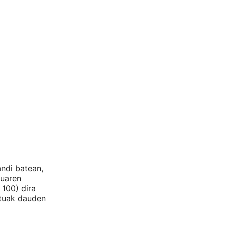
ndi batean,
suaren
 100) dira
atuak dauden