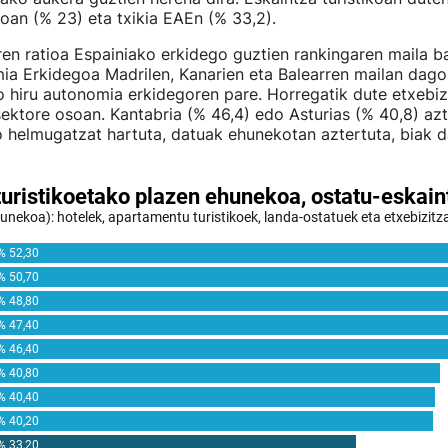
roan (% 23) eta txikia EAEn (% 33,2).
ren ratioa Espainiako erkidego guztien rankingaren maila 
a Erkidegoa Madrilen, Kanarien eta Balearren mailan dago,
o hiru autonomia erkidegoren pare. Horregatik dute etxebizi
sektore osoan. Kantabria (% 46,4) edo Asturias (% 40,8) azt
helmugatzat hartuta, datuak ehunekotan aztertuta, biak d