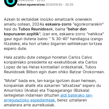
2024/05/30 - 20:35
Azken eguneratzea
2024/05/30 - 20:35
Azken bi ekitaldiak inoizko emaitzarik onenekin
amaitu ostean, 2024a
eskaera-zorro
"egonkorrarekin"
hasi du
Tubos Reunidos
ek, baina
"behar den
kopuruaren azpitik
"; izan ere, eskaera-zorro "nahikoa"
gaur egun dutena baino " % 30-40" handiagoa izango
litzateke, eta hori urteko bigarren seihilekoan lortzea
espero dute.
Hala azaldu dute ostegun honetan Carlos Calvo
konpainiako presidente ez-exekutiboak eta Carlos
Lopez de las Heras kontseilari ordezkariak, Tubos
Reunidosek Bilbon egin duen ohiko Batzar Orokorrean.
"Motel" bada ere, lan-karga igotzen doan heinean,
konpainiak ahalik eta azkarren "altxatzea" espero du
Amurrioko (Araba) eta Trapagarango (Bizkaia)
lantegietan indarrean dituzten
aldi baterako lan-
erregulazioko espedienteak
, berez uztailaren
amaierara arte aurreikusiak.