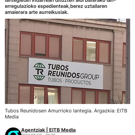
lantegietan indarrean dituzten aldi baterako lan-
erregulazioko espedienteak,berez uztailaren
amaierara arte aurreikusiak.
Tubos Reunidosen Amurrioko lantegia. Argazkia: EITB
Media
Agentziak | EITB Media