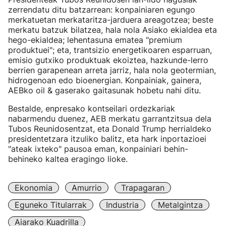
zerrendatu ditu batzarrean: konpainiaren egungo
merkatuetan merkataritza-jarduera areagotzea; beste
merkatu batzuk bilatzea, hala nola Asiako ekialdea eta
hego-ekialdea; lehentasuna ematea "premium
produktuei"; eta, trantsizio energetikoaren esparruan,
emisio gutxiko produktuak ekoiztea, hazkunde-lerro
berrien garapenean arreta jarriz, hala nola geotermian,
hidrogenoan edo bioenergian. Konpainiak, gainera,
AEBko oil & gaserako gaitasunak hobetu nahi ditu.
Bestalde, enpresako kontseilari ordezkariak
nabarmendu duenez, AEB merkatu garrantzitsua dela
Tubos Reunidosentzat, eta Donald Trump herrialdeko
presidentetzara itzuliko balitz, eta hark inportazioei
"ateak ixteko" pausoa eman, konpainiari behin-
behineko kaltea eragingo lioke.
Ekonomia
Amurrio
Trapagaran
Eguneko Titularrak
Industria
Metalgintza
Aiarako Kuadrilla