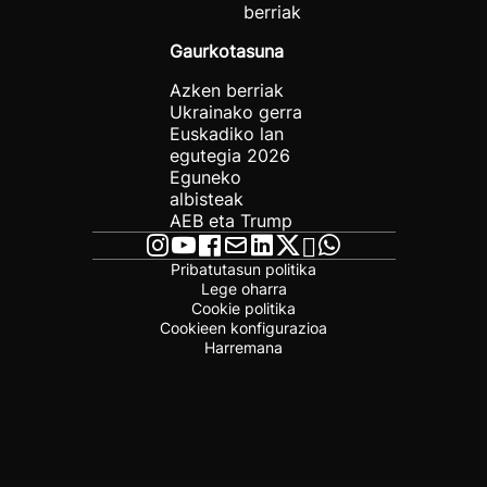
berriak
Gaurkotasuna
Azken berriak
Ukrainako gerra
Euskadiko lan
egutegia 2026
Eguneko
albisteak
AEB eta Trump
Pribatutasun politika
Lege oharra
Cookie politika
Cookieen konfigurazioa
Harremana