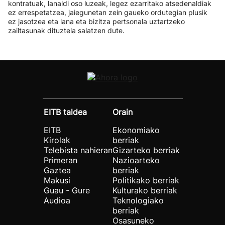
kontratuak, lanaldi oso luzeak, legez ezarritako atsedenaldiak
ez errespetatzea, jaiegunetan zein gaueko ordutegian plusik
ez jasotzea eta lana eta bizitza pertsonala uztartzeko
zailtasunak dituztela salatzen dute.
EITB taldea
Orain
EITB
Ekonomiako
Kirolak
berriak
Telebista nahieran
Gizarteko berriak
Primeran
Nazioarteko
Gaztea
berriak
Makusi
Politikako berriak
Guau - Gure
Kulturako berriak
Audioa
Teknologiako
berriak
Osasuneko