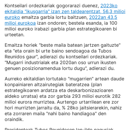
Kontseilari ordezkariak gogorarazi duenez,
2023ko
ekitaldia "ikusgarria" izan zen taldearentzat, 56,3 milioi
euroko
emaitza garbia lortu baitzuen,
2022an 43,5
milioi eurokoa
izan ondoren; bestela esanda, ia 100
milioi euroko irabazi garbia plan estrategikoaren bi
urteetan.
Emaitza horiek "beste maila batean jartzen gaituzte"
eta "eta orain bi urte baino sendoagoa da Tubos
Reunidos gaur", adierazi du kontseilari ordezkariak.
"Mugarri industrialak eta 2020an oso urrun ikusten
genuen posizionamendua lortu dugu", adierazi du.
Aurreko ekitaldian lortutako "mugarrien" artean daude
konpainiaren altzairutegiak bateratzea (plan
estrategikoaren ardatza eta deskarbonizazioaren
aldeko urratsa) eta zor garbia 293 milioi eurotik 282
milioi eurora murriztea. Aurtengo urtarrilean ere zor
hori murrizten jarraitu da, % 28ko jaitsierarekin, nahiz
eta zorraren maila "nahi baino handiagoa" den
oraindik.
Presidenteak Tubos Reunidosen lan-ildo nagusiak