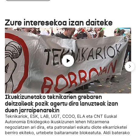
Zure interesekoa izan daiteke
Ikuskizunetako teknikarien grebaren
deitzaileak pozik agertu dira lanuzteak izan
duen jarraipenarekin
Teknikariok, ESK, LAB, UGT, CCOO, ELA eta CNT Euskal
Autonomia Erkidegoko ikuskizunen lehen hitzarmena
negoziatzen ari dira, eta patronalari eskatu diote elkarrizketei
berriro ekiteko, urtebete baitaramate blokeatuta. Aldi baterako