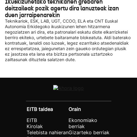
Ikuskizunetako teknikarien grebaren
deitzaileak pozik agertu dira lanuzteak izan
duen jarraipenarekin
Teknikariok, ESK, LAB, UGT, CCOO, ELA eta CNT Euskal
Autonomia Erkidegoko ikuskizunen lehen hitzarmena
negoziatzen ari dira, eta patronalari eskatu diote elkarrizketei
berriro ekiteko, urtebete baitaramate blokeatuta. Aldi baterako
kontratuak, lanaldi oso luzeak, legez ezarritako atsedenaldiak
ez errespetatzea, jaiegunetan zein gaueko ordutegian plusik
ez jasotzea eta lana eta bizitza pertsonala uztartzeko
zailtasunak dituztela salatzen dute.
EITB taldea
Orain
EITB
Ekonomiako
Kirolak
berriak
Telebista nahieran
Gizarteko berriak