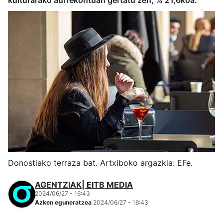
kulturarako aurrekontuan gertatu zen, % 21,6koa.
Donostiako terraza bat. Artxiboko argazkia: EFe.
AGENTZIAK| EITB MEDIA
2024/06/27 - 16:43
Azken eguneratzea
2024/06/27 - 16:43