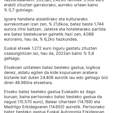
erabili zituzten garraiorako, aurreko urtean baino
% 0,7 gutxiago.
Igoera handiena aisialdirako eta kulturarako
aurrekontuan izan zen, % 21,6koa, batez beste 1.744
eurora iritsi baitzen. Jatetxe eta hoteletarako partida
ere batez bestekoaren gainetik hazi zen, 4.088
euroraino, hau da, % 6,2ko hazkundea.
Euskal etxeek 1.272 euro inguru gastatu zituzten
osasungintzan iaz, hau da, 2022an baino % 5,8
gehiago.
Etxekoen unitateen batez besteko gastua, logikoa
denez, aldatu egiten da kide kopuruaren arabera:
biztanle bat duten 24.408 eurotik lau edo gehiago bizi
diren 48.960ra etxeetara.
Etxeko batez besteko gastua Euskadin ez dago
buruan, baina pertsonako batez besteko gastua da
nagusi (15.570 euro), Balear Uharteen (14.769) eta
Madrilgo Erkidegoaren (14.650) aurretik. Pertsonako
batez besteko gastua Euskal Autonomia Erkidegoan