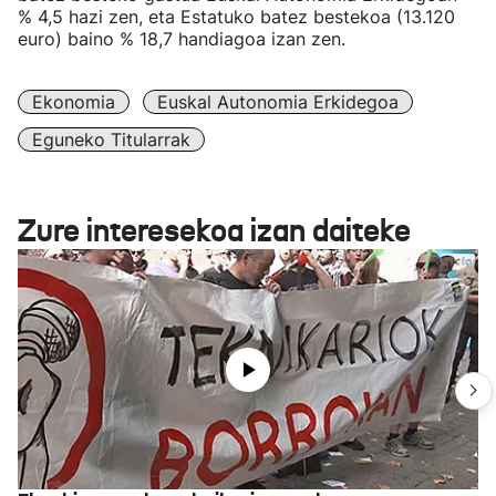
% 4,5 hazi zen, eta Estatuko batez bestekoa (13.120
euro) baino % 18,7 handiagoa izan zen.
Ekonomia
Euskal Autonomia Erkidegoa
Eguneko Titularrak
Zure interesekoa izan daiteke