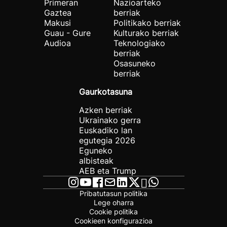
Primeran
Nazioarteko
Gaztea
berriak
Makusi
Politikako berriak
Guau - Gure
Kulturako berriak
Audioa
Teknologiako
berriak
Osasuneko
berriak
Gaurkotasuna
Azken berriak
Ukrainako gerra
Euskadiko lan
egutegia 2026
Eguneko
albisteak
AEB eta Trump
Pribatutasun politika
Lege oharra
Cookie politika
Cookieen konfigurazioa