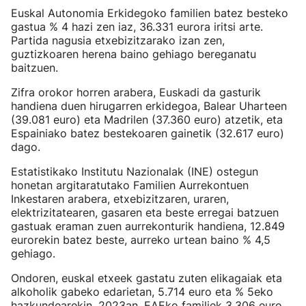
Euskal Autonomia Erkidegoko familien batez besteko
gastua % 4 hazi zen iaz, 36.331 eurora iritsi arte.
Partida nagusia etxebizitzarako izan zen,
guztizkoaren herena baino gehiago bereganatu
baitzuen.
Zifra orokor horren arabera, Euskadi da gasturik
handiena duen hirugarren erkidegoa, Balear Uharteen
(39.081 euro) eta Madrilen (37.360 euro) atzetik, eta
Espainiako batez bestekoaren gainetik (32.617 euro)
dago.
Estatistikako Institutu Nazionalak (INE) ostegun
honetan argitaratutako Familien Aurrekontuen
Inkestaren arabera, etxebizitzaren, uraren,
elektrizitatearen, gasaren eta beste erregai batzuen
gastuak eraman zuen aurrekonturik handiena, 12.849
eurorekin batez beste, aurreko urtean baino % 4,5
gehiago.
Ondoren, euskal etxeek gastatu zuten elikagaiak eta
alkoholik gabeko edarietan, 5.714 euro eta % 5eko
hazkundearekin. 2023an, EAEko familiek 3.306 euro