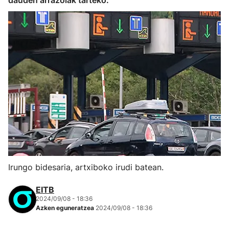
dauden arrazoiak tarteko.
Irungo bidesaria, artxiboko irudi batean.
EITB
2024/09/08 - 18:36
Azken eguneratzea
2024/09/08 - 18:36