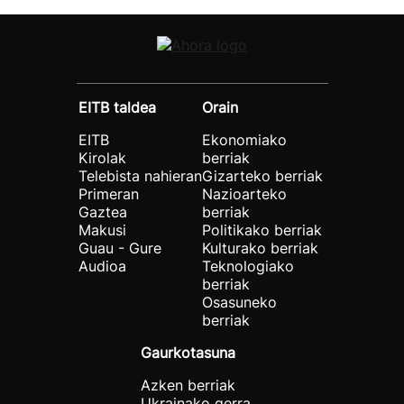
EITB taldea
Orain
EITB
Ekonomiako
Kirolak
berriak
Telebista nahieran
Gizarteko berriak
Primeran
Nazioarteko
Gaztea
berriak
Makusi
Politikako berriak
Guau - Gure
Kulturako berriak
Audioa
Teknologiako
berriak
Osasuneko
berriak
Gaurkotasuna
Azken berriak
Ukrainako gerra