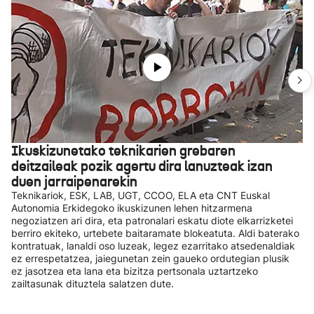
Ikuskizunetako teknikarien grebaren
deitzaileak pozik agertu dira lanuzteak izan
duen jarraipenarekin
Teknikariok, ESK, LAB, UGT, CCOO, ELA eta CNT Euskal
Autonomia Erkidegoko ikuskizunen lehen hitzarmena
negoziatzen ari dira, eta patronalari eskatu diote elkarrizketei
berriro ekiteko, urtebete baitaramate blokeatuta. Aldi baterako
kontratuak, lanaldi oso luzeak, legez ezarritako atsedenaldiak
ez errespetatzea, jaiegunetan zein gaueko ordutegian plusik
ez jasotzea eta lana eta bizitza pertsonala uztartzeko
zailtasunak dituztela salatzen dute.