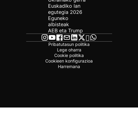
Euskadiko lan
egutegia 2026
Eguneko
albisteak
AEB eta Trump
Pribatutasun politika
Lege oharra
Cookie politika
Cookieen konfigurazioa
Harremana