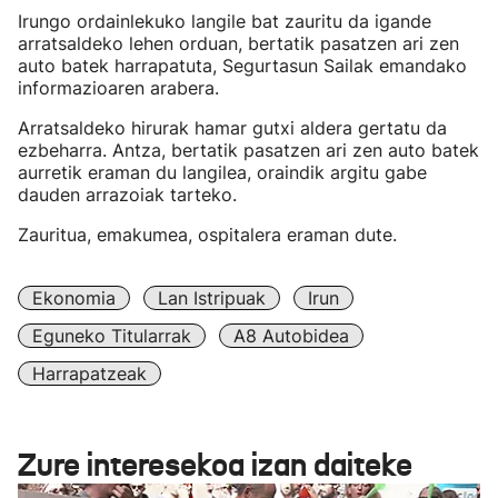
Irungo ordainlekuko langile bat zauritu da igande
arratsaldeko lehen orduan, bertatik pasatzen ari zen
auto batek harrapatuta, Segurtasun Sailak emandako
informazioaren arabera.
Arratsaldeko hirurak hamar gutxi aldera gertatu da
ezbeharra. Antza, bertatik pasatzen ari zen auto batek
aurretik eraman du langilea, oraindik argitu gabe
dauden arrazoiak tarteko.
Zauritua, emakumea, ospitalera eraman dute.
Ekonomia
Lan Istripuak
Irun
Eguneko Titularrak
A8 Autobidea
Harrapatzeak
Zure interesekoa izan daiteke