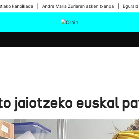
|
|
tiako kanoikada
Andre Maria Zuriaren azken txanpa
Egurald
tura
Ikusmiran
Egural
Osasuna
Teknologia
to jaiotzeko euskal p