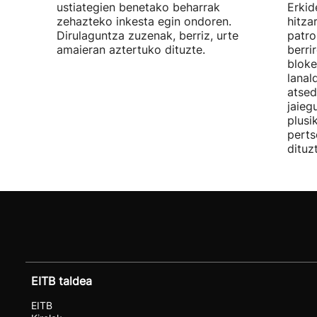
ustiategien benetako beharrak
Erkid
zehazteko inkesta egin ondoren.
hitza
Dirulaguntza zuzenak, berriz, urte
patro
amaieran aztertuko dituzte.
berri
bloke
lanal
atsed
jaieg
plusi
perts
dituz
EITB taldea
EITB