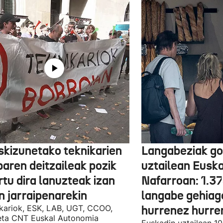
skizunetako teknikarien
Langabeziak go
baren deitzaileak pozik
uztailean Euska
tu dira lanuzteak izan
Nafarroan: 1.3
n jarraipenarekin
langabe gehiag
kariok, ESK, LAB, UGT, CCOO,
hurrenez hurre
eta CNT Euskal Autonomia