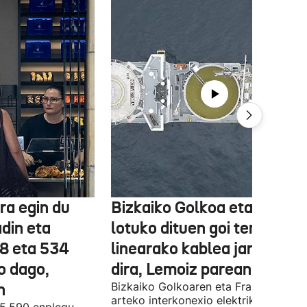
ra egin du
Bizkaiko Golkoa eta Frantz
din eta
lotuko dituen goi tentsioko
78 eta 534
linearako kablea jartzen ha
o dago,
dira, Lemoiz parean
n
Bizkaiko Golkoaren eta Frantziaren
arteko interkonexio elektrikoa