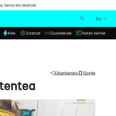
ia: beroa eta ekaitzak
EU
dia
Klisk
Zuretzat
Zuzenekoak
Azken berriak
Klisk
Zuzenekoak
Zuretzat
Elkarbanatu
Gorde
atentea
Azken berriak