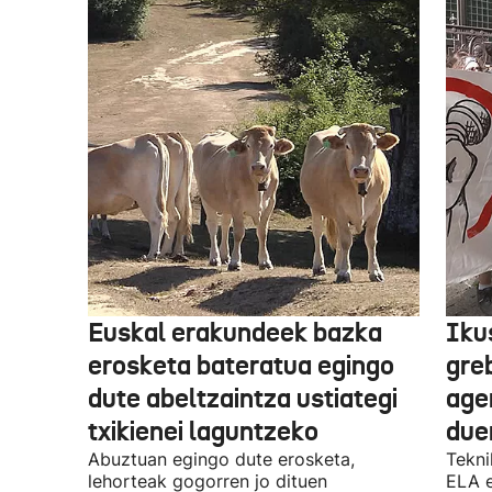
Euskal erakundeek bazka
Iku
erosketa bateratua egingo
gre
dute abeltzaintza ustiategi
ager
txikienei laguntzeko
due
Abuztuan egingo dute erosketa,
Tekni
lehorteak gogorren jo dituen
ELA 