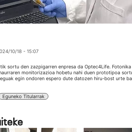
024/10/18 - 15:07
k sortu den zazpigarren enpresa da Optec4Life. Fotonika 
haurraren monitorizazioa hobetu nahi duen prototipoa sort
eguak egin ondoren espero dute datozen hiru-bost urte bar
Eguneko Titularrak
aiteke