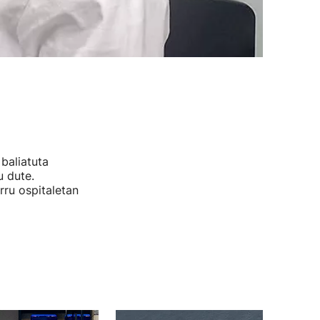
baliatuta
u dute.
ru ospitaletan