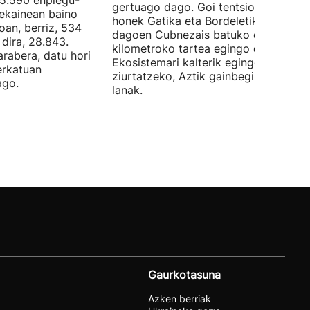
05.590 enplegu-
gertuago dago. Goi tentsioko linea
 ekainean baino
honek Gatika eta Bordeletik gertu
oan, berriz, 534
dagoen Cubnezais batuko ditu eta 2
dira, 28.843.
kilometroko tartea egingo du ur azpi
arabera, datu hori
Ekosistemari kalterik egingo ez zaiol
erkatuan
ziurtatzeko, Aztik gainbegiratuko dit
ago.
lanak.
Gaurkotasuna
Azken berriak