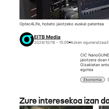
Optec4Life, hobeto jaiotzeko euskal patentea
EITB Media
2024/10/18 - 15:09
Azken eguneratzea
2
CIC NanoGUNEti
jaiotzera doan 
Gizakietan ents
egotea
Ekonomia
Zure interesekoa izan d