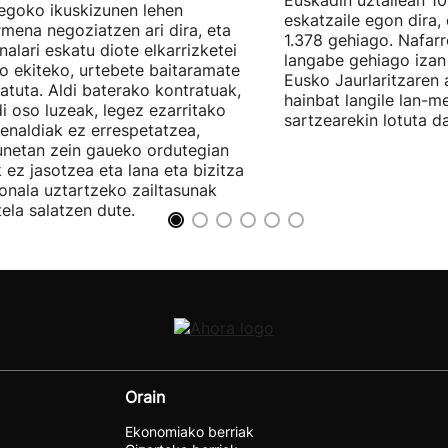
Euskadin uztailean 1
egoko ikuskizunen lehen
eskatzaile egon dira,
rmena negoziatzen ari dira, eta
1.378 gehiago. Nafarr
nalari eskatu diote elkarrizketei
langabe gehiago izan 
ro ekiteko, urtebete baitaramate
Eusko Jaurlaritzaren 
atuta. Aldi baterako kontratuak,
hainbat langile lan-m
di oso luzeak, legez ezarritako
sartzearekin lotuta d
enaldiak ez errespetatzea,
unetan zein gaueko ordutegian
k ez jasotzea eta lana eta bizitza
onala uztartzeko zailtasunak
tela salatzen dute.
Orain
Ekonomiako berriak