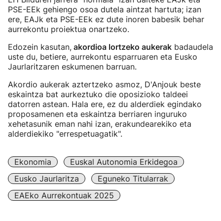
PSE-EEk gehiengo osoa dutela aintzat hartuta; izan
ere, EAJk eta PSE-EEk ez dute inoren babesik behar
aurrekontu proiektua onartzeko.
Edozein kasutan,
akordioa lortzeko aukerak
badaudela
uste du, betiere, aurrekontu esparruaren eta Eusko
Jaurlaritzaren eskumenen barruan.
Akordio aukerak aztertzeko asmoz, D'Anjouk beste
eskaintza bat aurkeztuko die oposizioko taldeei
datorren astean. Hala ere, ez du alderdiek egindako
proposamenen eta eskaintza berriaren inguruko
xehetasunik eman nahi izan, erakundearekiko eta
alderdiekiko "errespetuagatik".
Ekonomia
Euskal Autonomia Erkidegoa
Eusko Jaurlaritza
Eguneko Titularrak
EAEko Aurrekontuak 2025