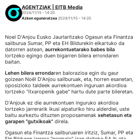
AGENTZIAK | EITB Media
2024/11/15 - 14:20
Azken eguneratzea
2024/11/15 - 14:20
Noel D'Anjou Eusko Jaurlaritzako Ogasun eta Finantza
sailburua Sumar, PP eta EH Bildurekin elkartuko da
datorren astean,
aurrekontuetarako babes bila
lortzeko egingo duen bigarren bilera errondaren
baitan.
Lehen bilera erronda
ren balorazioa egin du gaur
goizean Noël D'Anjou sailburuak, eta, horren esanetan,
oposizioko taldeek aurrekontuen inguruan akordioa
lortzeko "itxaropenik gabe" hartu dute parte bileretan.
D'Anjouk ez die aurrekontuen inguruko akordioa
lortzeko jarrerarik ikusi aipaturiko hiru alderdiei, uste
baitu aurkeztu dituzten proposamenak
xehetasun eta
garapen "gutxikoak"
direla.
Ogasun eta Finantza sailburuaren iritziz, Sumar, PP eta
EH Bilduren jarrera "normala" izan daiteke EAJk eta