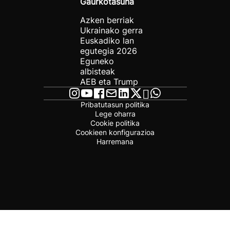
Gaurkotasuna
Azken berriak
Ukrainako gerra
Euskadiko lan
egutegia 2026
Eguneko
albisteak
AEB eta Trump
Pribatutasun politika
Lege oharra
Cookie politika
Cookieen konfigurazioa
Harremana