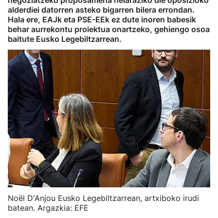
negoziatzeko proposamena helaraziko die oposizioko
alderdiei datorren asteko bigarren bilera errondan.
Hala ere, EAJk eta PSE-EEk ez dute inoren babesik
behar aurrekontu proiektua onartzeko, gehiengo osoa
baitute Eusko Legebiltzarrean.
Noël D'Anjou Eusko Legebiltzarrean, artxiboko irudi
batean. Argazkia: EFE