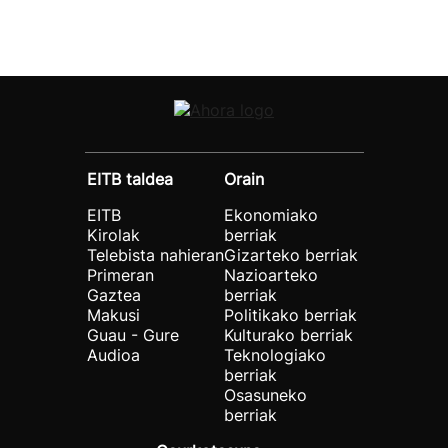
EITB taldea
Orain
EITB
Ekonomiako
Kirolak
berriak
Telebista nahieran
Gizarteko berriak
Primeran
Nazioarteko
Gaztea
berriak
Makusi
Politikako berriak
Guau - Gure
Kulturako berriak
Audioa
Teknologiako
berriak
Osasuneko
berriak