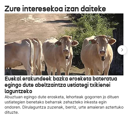
Zure interesekoa izan daiteke
Euskal erakundeek bazka erosketa bateratua
egingo dute abeltzaintza ustiategi txikienei
laguntzeko
Abuztuan egingo dute erosketa, lehorteak gogorren jo dituen
ustiategien benetako beharrak zehazteko inkesta egin
ondoren. Dirulaguntza zuzenak, berriz, urte amaieran aztertuko
dituzte.