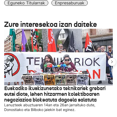
Eguneko Titularrak
Enpresaburuak
Zure interesekoa izan daiteke
Euskadiko ikuskizunetako teknikariek grebari
eutsi diote, lehen hitzarmen kolektiboaren
negoziazioa blokeatuta dagoela salatuta
Lanuzteek abuztuaren 14an eta 26an jarraituko dute,
Donostiako eta Bilboko jaiekin bat eginez.