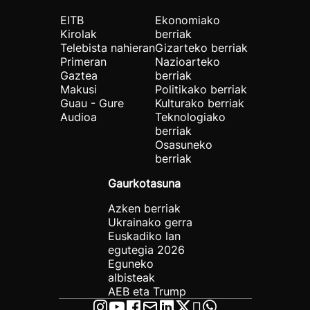
EITB
Ekonomiako
Kirolak
berriak
Telebista nahieran
Gizarteko berriak
Primeran
Nazioarteko
Gaztea
berriak
Makusi
Politikako berriak
Guau - Gure
Kulturako berriak
Audioa
Teknologiako
berriak
Osasuneko
berriak
Gaurkotasuna
Azken berriak
Ukrainako gerra
Euskadiko lan
egutegia 2026
Eguneko
albisteak
AEB eta Trump