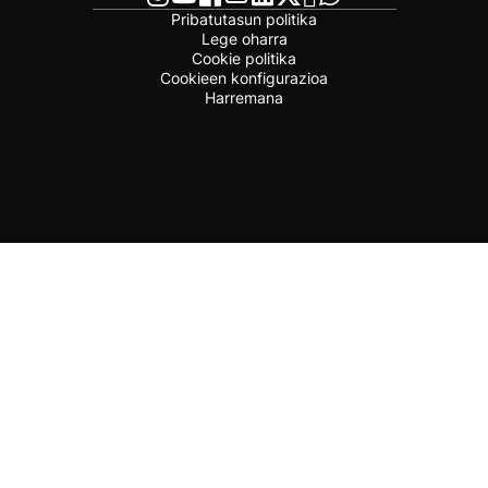
Pribatutasun politika
Lege oharra
Cookie politika
Cookieen konfigurazioa
Harremana