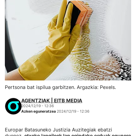
Pertsona bat ispilua garbitzen. Argazkia: Pexels.
AGENTZIAK | EITB MEDIA
2024/12/19 - 12:36
Azken eguneratzea
2024/12/19 - 12:36
Europar Batasuneko Justizia Auzitegiak ebatzi
duenez,
etxeko langileek lan egindako orduak egunero