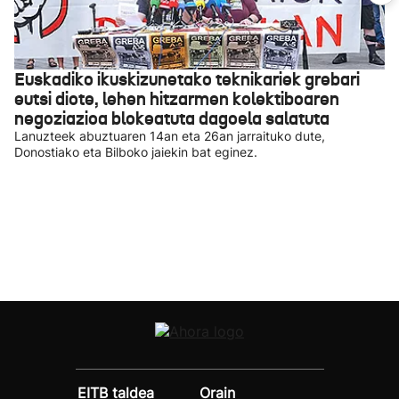
Euskadiko ikuskizunetako teknikariek grebari
eutsi diote, lehen hitzarmen kolektiboaren
negoziazioa blokeatuta dagoela salatuta
Lanuzteek abuztuaren 14an eta 26an jarraituko dute,
Donostiako eta Bilboko jaiekin bat eginez.
EITB taldea
Orain