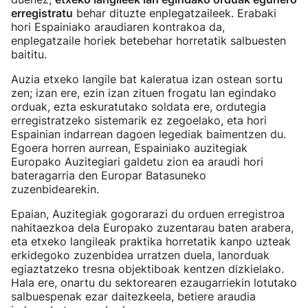
erregistratu
behar dituzte enplegatzaileek. Erabaki
hori Espainiako araudiaren kontrakoa da,
enplegatzaile horiek betebehar horretatik salbuesten
baititu.
Auzia etxeko langile bat kaleratua izan ostean sortu
zen; izan ere, ezin izan zituen frogatu lan egindako
orduak, ezta eskuratutako soldata ere, ordutegia
erregistratzeko sistemarik ez zegoelako, eta hori
Espainian indarrean dagoen legediak baimentzen du.
Egoera horren aurrean, Espainiako auzitegiak
Europako Auzitegiari galdetu zion ea araudi hori
bateragarria den Europar Batasuneko
zuzenbidearekin.
Epaian, Auzitegiak gogorarazi du orduen erregistroa
nahitaezkoa dela Europako zuzentarau baten arabera,
eta etxeko langileak praktika horretatik kanpo uzteak
erkidegoko zuzenbidea urratzen duela, lanorduak
egiaztatzeko tresna objektiboak kentzen dizkielako.
Hala ere, onartu du sektorearen ezaugarriekin lotutako
salbuespenak ezar daitezkeela, betiere araudia