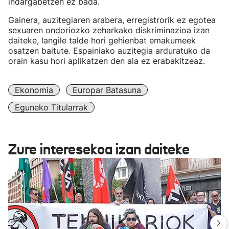
indargabetzen ez bada.
Gainera, auzitegiaren arabera, erregistrorik ez egotea
sexuaren ondoriozko zeharkako diskriminazioa izan
daiteke, langile talde hori gehienbat emakumeek
osatzen baitute. Espainiako auzitegia arduratuko da
orain kasu hori aplikatzen den ala ez erabakitzeaz.
Ekonomia
Europar Batasuna
Eguneko Titularrak
Zure interesekoa izan daiteke