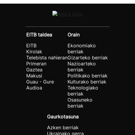
EITB taldea
Orain
EITB
Ekonomiako
Kirolak
berriak
Telebista nahieran
Gizarteko berriak
Primeran
Nazioarteko
Gaztea
berriak
Makusi
Politikako berriak
Guau - Gure
Kulturako berriak
Audioa
Teknologiako
berriak
Osasuneko
berriak
Gaurkotasuna
Azken berriak
Ukrainako gerra