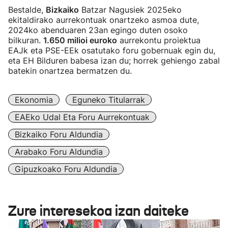
Bestalde,
Bizkaiko
Batzar Nagusiek 2025eko
ekitaldirako aurrekontuak onartzeko asmoa dute,
2024ko abenduaren 23an egingo duten osoko
bilkuran.
1.650 milioi euroko
aurrekontu proiektua
EAJk eta PSE-EEk osatutako foru gobernuak egin du,
eta EH Bilduren babesa izan du; horrek gehiengo zabal
batekin onartzea bermatzen du.
Ekonomia
Eguneko Titularrak
EAEko Udal Eta Foru Aurrekontuak
Bizkaiko Foru Aldundia
Arabako Foru Aldundia
Gipuzkoako Foru Aldundia
Zure interesekoa izan daiteke