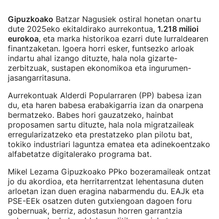
Gipuzkoako
Batzar Nagusiek ostiral honetan onartu
dute 2025eko ekitaldirako aurrekontua,
1.218 milioi
eurokoa
, eta marka historikoa ezarri dute lurraldearen
finantzaketan. Igoera horri esker, funtsezko arloak
indartu ahal izango dituzte, hala nola gizarte-
zerbitzuak, sustapen ekonomikoa eta ingurumen-
jasangarritasuna.
Aurrekontuak Alderdi Popularraren (PP) babesa izan
du, eta haren babesa erabakigarria izan da onarpena
bermatzeko. Babes hori gauzatzeko, hainbat
proposamen sartu dituzte, hala nola migratzaileak
erregularizatzeko eta prestatzeko plan pilotu bat,
tokiko industriari laguntza ematea eta adinekoentzako
alfabetatze digitalerako programa bat.
Mikel Lezama Gipuzkoako PPko bozeramaileak ontzat
jo du akordioa, eta herritarrentzat lehentasuna duten
arloetan izan duen eragina nabarmendu du. EAJk eta
PSE-EEk osatzen duten gutxiengoan dagoen foru
gobernuak, berriz, adostasun horren garrantzia