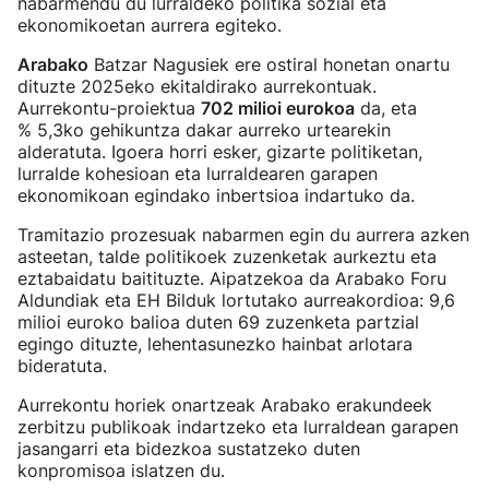
nabarmendu du lurraldeko politika sozial eta
ekonomikoetan aurrera egiteko.
Arabako
Batzar Nagusiek ere ostiral honetan onartu
dituzte 2025eko ekitaldirako aurrekontuak.
Aurrekontu-proiektua
702 milioi eurokoa
da, eta
% 5,3ko gehikuntza dakar aurreko urtearekin
alderatuta. Igoera horri esker, gizarte politiketan,
lurralde kohesioan eta lurraldearen garapen
ekonomikoan egindako inbertsioa indartuko da.
Tramitazio prozesuak nabarmen egin du aurrera azken
asteetan, talde politikoek zuzenketak aurkeztu eta
eztabaidatu baitituzte. Aipatzekoa da Arabako Foru
Aldundiak eta EH Bilduk lortutako aurreakordioa: 9,6
milioi euroko balioa duten 69 zuzenketa partzial
egingo dituzte, lehentasunezko hainbat arlotara
bideratuta.
Aurrekontu horiek onartzeak Arabako erakundeek
zerbitzu publikoak indartzeko eta lurraldean garapen
jasangarri eta bidezkoa sustatzeko duten
konpromisoa islatzen du.