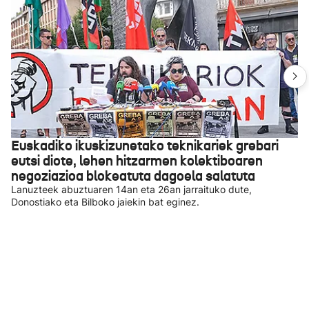
Euskadiko ikuskizunetako teknikariek grebari
eutsi diote, lehen hitzarmen kolektiboaren
negoziazioa blokeatuta dagoela salatuta
Lanuzteek abuztuaren 14an eta 26an jarraituko dute,
Donostiako eta Bilboko jaiekin bat eginez.