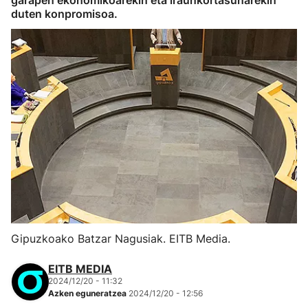
garapen ekonomikoarekin eta iraunkortasunarekin
duten konpromisoa.
Gipuzkoako Batzar Nagusiak. EITB Media.
EITB MEDIA
2024/12/20 - 11:32
Azken eguneratzea
2024/12/20 - 12:56