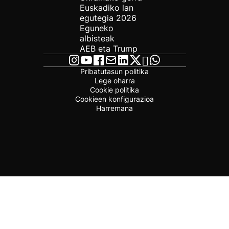
Euskadiko lan
egutegia 2026
Eguneko
albisteak
AEB eta Trump
Pribatutasun politika
Lege oharra
Cookie politika
Cookieen konfigurazioa
Harremana