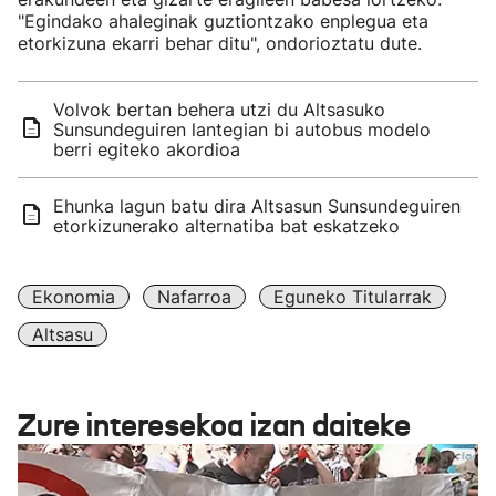
"Egindako ahaleginak guztiontzako enplegua eta
etorkizuna ekarri behar ditu", ondorioztatu dute.
Volvok bertan behera utzi du Altsasuko
Sunsundeguiren lantegian bi autobus modelo
berri egiteko akordioa
Ehunka lagun batu dira Altsasun Sunsundeguiren
etorkizunerako alternatiba bat eskatzeko
Ekonomia
Nafarroa
Eguneko Titularrak
Altsasu
Zure interesekoa izan daiteke