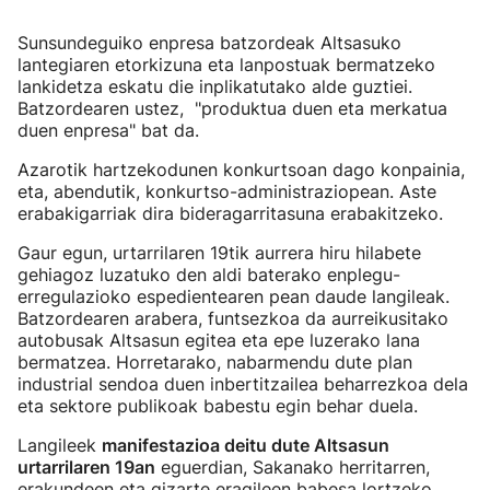
Sunsundeguiko enpresa batzordeak Altsasuko
lantegiaren etorkizuna eta lanpostuak bermatzeko
lankidetza eskatu die inplikatutako alde guztiei.
Batzordearen ustez, "produktua duen eta merkatua
duen enpresa" bat da.
Azarotik hartzekodunen konkurtsoan dago konpainia,
eta, abendutik, konkurtso-administraziopean. Aste
erabakigarriak dira bideragarritasuna erabakitzeko.
Gaur egun, urtarrilaren 19tik aurrera hiru hilabete
gehiagoz luzatuko den aldi baterako enplegu-
erregulazioko espedientearen pean daude langileak.
Batzordearen arabera, funtsezkoa da aurreikusitako
autobusak Altsasun egitea eta epe luzerako lana
bermatzea. Horretarako, nabarmendu dute plan
industrial sendoa duen inbertitzailea beharrezkoa dela
eta sektore publikoak babestu egin behar duela.
Langileek
manifestazioa deitu dute Altsasun
urtarrilaren 19an
eguerdian, Sakanako herritarren,
erakundeen eta gizarte eragileen babesa lortzeko.