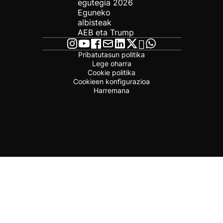
egutegia 2026
Eguneko
albisteak
AEB eta Trump
Pribatutasun politika
Lege oharra
Cookie politika
Cookieen konfigurazioa
Harremana