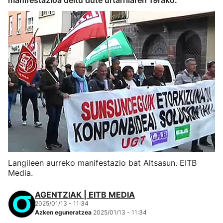
manifestazioa deitu dute urtarrilaren 19rako.
Langileen aurreko manifestazio bat Altsasun. EITB
Media.
AGENTZIAK | EITB MEDIA
2025/01/13 - 11:34
Azken eguneratzea
2025/01/13 - 11:34