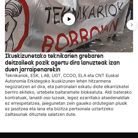
Ikuskizunetako teknikarien grebaren
deitzaileak pozik agertu dira lanuzteak izan
duen jarraipenarekin
Teknikariok, ESK, LAB, UGT, CCOO, ELA eta CNT Euskal
Autonomia Erkidegoko ikuskizunen lehen hitzarmena
negoziatzen ari dira, eta patronalari eskatu diote elkarrizketei
berriro ekiteko, urtebete baitaramate blokeatuta. Aldi baterako
kontratuak, lanaldi oso luzeak, legez ezarritako atsedenaldiak
ez errespetatzea, jaiegunetan zein gaueko ordutegian plusik
ez jasotzea eta lana eta bizitza pertsonala uztartzeko
zailtasunak dituztela salatzen dute.