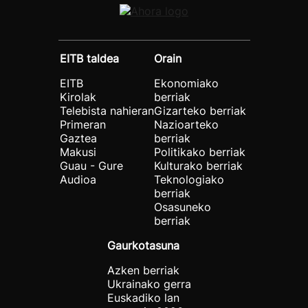
EITB taldea
Orain
EITB
Ekonomiako
Kirolak
berriak
Telebista nahieran
Gizarteko berriak
Primeran
Nazioarteko
Gaztea
berriak
Makusi
Politikako berriak
Guau - Gure
Kulturako berriak
Audioa
Teknologiako
berriak
Osasuneko
berriak
Gaurkotasuna
Azken berriak
Ukrainako gerra
Euskadiko lan