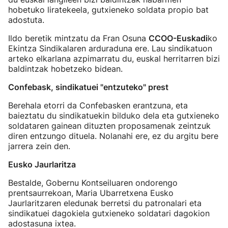
hobetuko liratekeela, gutxieneko soldata propio bat
adostuta.
Ildo beretik mintzatu da Fran Osuna
CCOO-Euskadi
ko
Ekintza Sindikalaren arduraduna ere. Lau sindikatuon
arteko elkarlana azpimarratu du, euskal herritarren bizi
baldintzak hobetzeko bidean.
Confebask, sindikatuei "entzuteko" prest
Berehala etorri da Confebasken erantzuna, eta
baieztatu du sindikatuekin bilduko dela eta gutxieneko
soldataren gainean dituzten proposamenak zeintzuk
diren entzungo dituela. Nolanahi ere, ez du argitu bere
jarrera zein den.
Eusko Jaurlaritza
Bestalde, Gobernu Kontseiluaren ondorengo
prentsaurrekoan, Maria Ubarretxena Eusko
Jaurlaritzaren eledunak berretsi du patronalari eta
sindikatuei dagokiela gutxieneko soldatari dagokion
adostasuna ixtea.