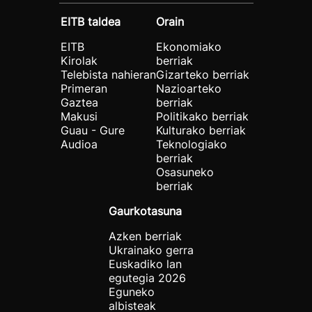
EITB taldea
Orain
EITB
Ekonomiako
Kirolak
berriak
Telebista nahieran
Gizarteko berriak
Primeran
Nazioarteko
Gaztea
berriak
Makusi
Politikako berriak
Guau - Gure
Kulturako berriak
Audioa
Teknologiako
berriak
Osasuneko
berriak
Gaurkotasuna
Azken berriak
Ukrainako gerra
Euskadiko lan
egutegia 2026
Eguneko
albisteak