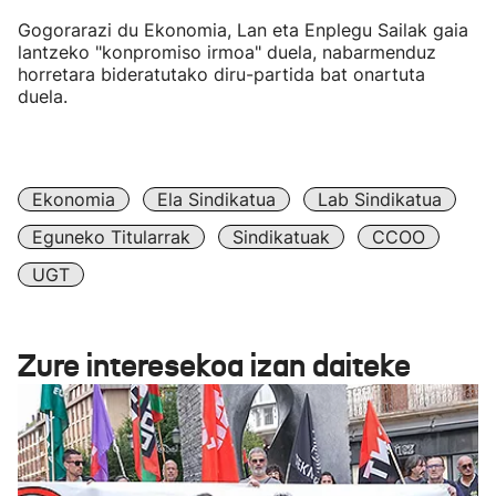
Gogorarazi du Ekonomia, Lan eta Enplegu Sailak gaia
lantzeko "konpromiso irmoa" duela, nabarmenduz
horretara bideratutako diru-partida bat onartuta
duela.
Ekonomia
Ela Sindikatua
Lab Sindikatua
Eguneko Titularrak
Sindikatuak
CCOO
UGT
Zure interesekoa izan daiteke