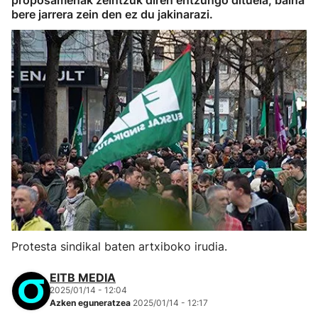
proposamenak zeintzuk diren entzungo dituela, baina
bere jarrera zein den ez du jakinarazi.
Protesta sindikal baten artxiboko irudia.
EITB MEDIA
2025/01/14 - 12:04
Azken eguneratzea
2025/01/14 - 12:17