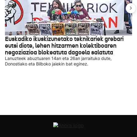
Euskadiko ikuskizunetako teknikariek grebari
eutsi diote, lehen hitzarmen kolektiboaren
negoziazioa blokeatuta dagoela salatuta
Lanuzteek abuztuaren 14an eta 26an jarraituko dute,
Donostiako eta Bilboko jaiekin bat eginez.