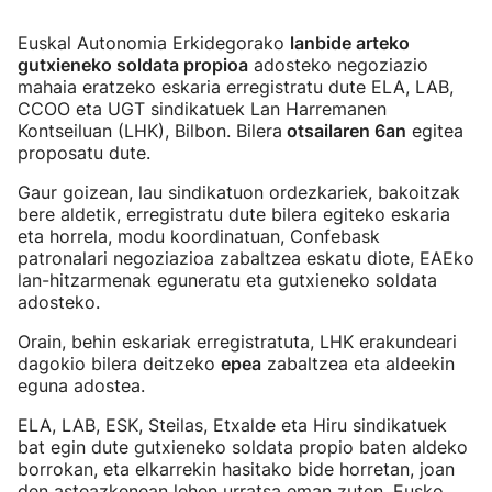
Euskal Autonomia Erkidegorako
lanbide arteko
gutxieneko soldata propioa
adosteko negoziazio
mahaia eratzeko eskaria erregistratu dute ELA, LAB,
CCOO eta UGT sindikatuek Lan Harremanen
Kontseiluan (LHK), Bilbon. Bilera
otsailaren 6an
egitea
proposatu dute.
Gaur goizean, lau sindikatuon ordezkariek, bakoitzak
bere aldetik, erregistratu dute bilera egiteko eskaria
eta horrela, modu koordinatuan, Confebask
patronalari negoziazioa zabaltzea eskatu diote, EAEko
lan-hitzarmenak eguneratu eta gutxieneko soldata
adosteko.
Orain, behin eskariak erregistratuta, LHK erakundeari
dagokio bilera deitzeko
epea
zabaltzea eta aldeekin
eguna adostea.
ELA, LAB, ESK, Steilas, Etxalde eta Hiru sindikatuek
bat egin dute gutxieneko soldata propio baten aldeko
borrokan, eta elkarrekin hasitako bide horretan, joan
den asteazkenean lehen urratsa eman zuten, Eusko