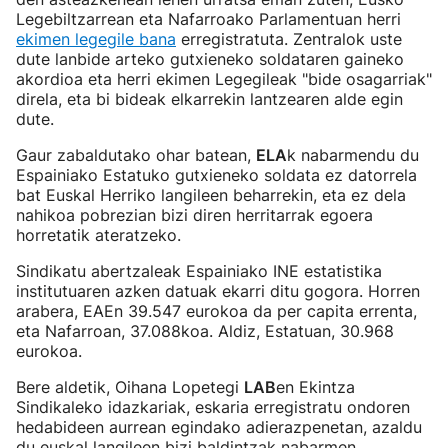
Legebiltzarrean eta Nafarroako Parlamentuan herri
ekimen legegile bana
erregistratuta. Zentralok uste
dute lanbide arteko gutxieneko soldataren gaineko
akordioa eta herri ekimen Legegileak "bide osagarriak"
direla, eta bi bideak elkarrekin lantzearen alde egin
dute.
Gaur zabaldutako ohar batean,
ELA
k nabarmendu du
Espainiako Estatuko gutxieneko soldata ez datorrela
bat Euskal Herriko langileen beharrekin, eta ez dela
nahikoa pobrezian bizi diren herritarrak egoera
horretatik ateratzeko.
Sindikatu abertzaleak Espainiako INE estatistika
institutuaren azken datuak ekarri ditu gogora. Horren
arabera, EAEn 39.547 eurokoa da per capita errenta,
eta Nafarroan, 37.088koa. Aldiz, Estatuan, 30.968
eurokoa.
Bere aldetik, Oihana Lopetegi
LAB
en Ekintza
Sindikaleko idazkariak, eskaria erregistratu ondoren
hedabideen aurrean egindako adierazpenetan, azaldu
du euskal langileen bizi baldintzak nabarmen