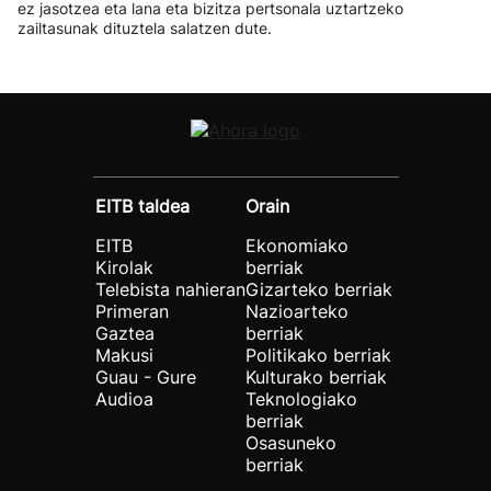
ez jasotzea eta lana eta bizitza pertsonala uztartzeko
zailtasunak dituztela salatzen dute.
EITB taldea
Orain
EITB
Ekonomiako
Kirolak
berriak
Telebista nahieran
Gizarteko berriak
Primeran
Nazioarteko
Gaztea
berriak
Makusi
Politikako berriak
Guau - Gure
Kulturako berriak
Audioa
Teknologiako
berriak
Osasuneko
berriak