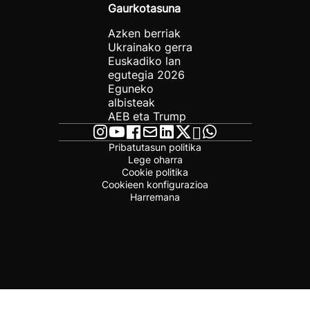
Gaurkotasuna
Azken berriak
Ukrainako gerra
Euskadiko lan
egutegia 2026
Eguneko
albisteak
AEB eta Trump
Pribatutasun politika
Lege oharra
Cookie politika
Cookieen konfigurazioa
Harremana