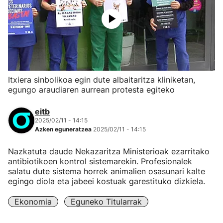
Itxiera sinbolikoa egin dute albaitaritza kliniketan,
egungo araudiaren aurrean protesta egiteko
eitb
2025/02/11 - 14:15
Azken eguneratzea
2025/02/11 - 14:15
Nazkatuta daude Nekazaritza Ministerioak ezarritako
antibiotikoen kontrol sistemarekin. Profesionalek
salatu dute sistema horrek animalien osasunari kalte
egingo diola eta jabeei kostuak garestituko dizkiela.
Ekonomia
Eguneko Titularrak