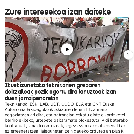
Zure interesekoa izan daiteke
Ikuskizunetako teknikarien grebaren
deitzaileak pozik agertu dira lanuzteak izan
duen jarraipenarekin
Teknikariok, ESK, LAB, UGT, CCOO, ELA eta CNT Euskal
Autonomia Erkidegoko ikuskizunen lehen hitzarmena
negoziatzen ari dira, eta patronalari eskatu diote elkarrizketei
berriro ekiteko, urtebete baitaramate blokeatuta. Aldi baterako
kontratuak, lanaldi oso luzeak, legez ezarritako atsedenaldiak
ez errespetatzea, jaiegunetan zein gaueko ordutegian plusik