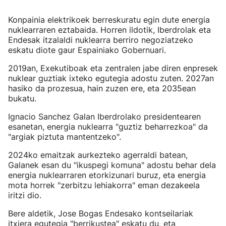
Konpainia elektrikoek berreskuratu egin dute energia
nuklearraren eztabaida. Horren ildotik, Iberdrolak eta
Endesak itzalaldi nuklearra berriro negoziatzeko
eskatu diote gaur Espainiako Gobernuari.
2019an, Exekutiboak eta zentralen jabe diren enpresek
nuklear guztiak ixteko egutegia adostu zuten. 2027an
hasiko da prozesua, hain zuzen ere, eta 2035ean
bukatu.
Ignacio Sanchez Galan Iberdrolako presidentearen
esanetan, energia nuklearra "guztiz beharrezkoa" da
"argiak piztuta mantentzeko".
2024ko emaitzak aurkezteko agerraldi batean,
Galanek esan du "ikuspegi komuna" adostu behar dela
energia nuklearraren etorkizunari buruz, eta energia
mota horrek "zerbitzu lehiakorra" eman dezakeela
iritzi dio.
Bere aldetik, Jose Bogas Endesako kontseilariak
itxiera egutegia "berrikustea" eskatu du, eta