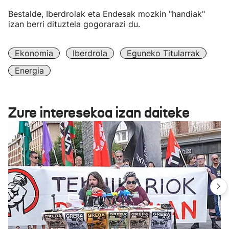
Bestalde, Iberdrolak eta Endesak mozkin "handiak"
izan berri dituztela gogorarazi du.
Ekonomia
Iberdrola
Eguneko Titularrak
Energia
Zure interesekoa izan daiteke