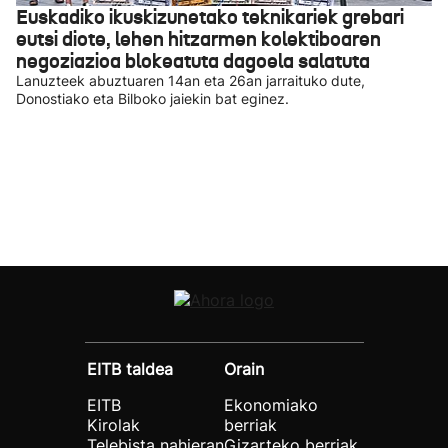
Euskadiko ikuskizunetako teknikariek grebari
eutsi diote, lehen hitzarmen kolektiboaren
negoziazioa blokeatuta dagoela salatuta
Lanuzteek abuztuaren 14an eta 26an jarraituko dute,
Donostiako eta Bilboko jaiekin bat eginez.
EITB taldea
Orain
EITB
Ekonomiako
Kirolak
berriak
Telebista nahieran
Gizarteko berriak