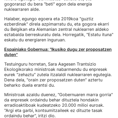
gogorarazi du bera "beti" egon dela energia
nuklearraren alde.
Halaber, egungo egoera eta 2019koa "guztiz
ezberdinak" direla azpimarratu du, eta gogora ekarri
du Belgikan eta Alemanian zentral nuklearren aldeko
eztabaida berreskuratu dela. Horregatik, "Estatu ituna"
eskatu du energiaren inguruan.
Espainiako Gobernua: "Ikusiko dugu zer proposatzen
duten"
Testuinguru horretan, Sara Aagesen Trantsizio
Ekologikorako ministroak nabarmendu du enpresek
eurek "zehaztu" zutela itzalaldi nuklearraren egutegia.
Dena dela, "orain zer proposatzen duten" aztertu
beharko duela erantsi du.
Ministroak azaldu duenez, "Gobernuaren marra gorria"
da enpresek ordaindu behar dituztela hondakin
erradioaktiboak kudeatzeko 20.000 milioi euroak.
"Argi eta garbi, kontsumitzaileek ez dituzte tasak
ordaindu behar", iritzi dio.