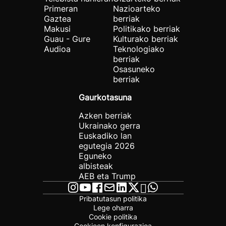
Primeran
Nazioarteko
Gaztea
berriak
Makusi
Politikako berriak
Guau - Gure
Kulturako berriak
Audioa
Teknologiako
berriak
Osasuneko
berriak
Gaurkotasuna
Azken berriak
Ukrainako gerra
Euskadiko lan
egutegia 2026
Eguneko
albisteak
AEB eta Trump
Pribatutasun politika
Lege oharra
Cookie politika
Cookieen konfigurazioa