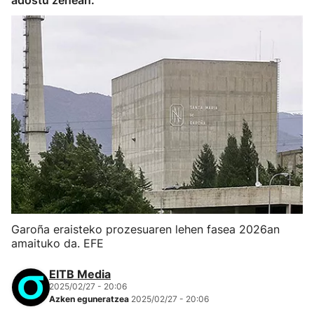
adostu zenean.
Garoña eraisteko prozesuaren lehen fasea 2026an
amaituko da. EFE
EITB Media
2025/02/27 - 20:06
Azken eguneratzea
2025/02/27 - 20:06