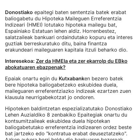
Donostiako
epaitegi baten sententzia batek erabat
baliogabetu du Hipoteka Maileguen Erreferentzia
Indizeari (HMEI) lotutako hipoteka mailegu bat,
Espainiako Estatuan lehen aldiz. Horrenbestez,
salatzaileak bankuari ordaindutako kopuru eta interes
guztiak berreskuratuko ditu, baina finantza
erakundeari maileguaren kapitala itzuli beharko dio.
Interesekoa:
Zer da HMEIa eta zer ekarrolp du EBko
abokatuaren ebazpenak?
Epaiak onartu egin du
Kutxabank
en bezero batek
bere hipoteka baliogabetzeko eskubidea duela,
maileguaren erreferentziazko indizeak ezartzen zuen
klausula neurrigabekotzat jo ondoren.
Hipoteken baldintzetan espezializatutako Donostiako
Lehen Auzialdiko 8 zenbakiko Epaitegiak onartu du
kontsumitzaileak eskubidea duela hipotekan
baliogabetutako erreferentzia indizearen ordez beste
bat jartzeko edo "kontratua erabat deuseztatzeko".
Azken aukera horri heldu dio bankuaren bezeroak,