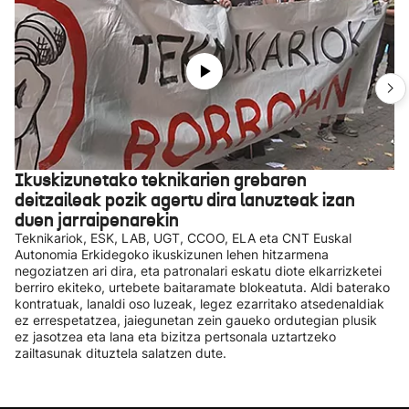
Ikuskizunetako teknikarien grebaren
deitzaileak pozik agertu dira lanuzteak izan
duen jarraipenarekin
Teknikariok, ESK, LAB, UGT, CCOO, ELA eta CNT Euskal
Autonomia Erkidegoko ikuskizunen lehen hitzarmena
negoziatzen ari dira, eta patronalari eskatu diote elkarrizketei
berriro ekiteko, urtebete baitaramate blokeatuta. Aldi baterako
kontratuak, lanaldi oso luzeak, legez ezarritako atsedenaldiak
ez errespetatzea, jaiegunetan zein gaueko ordutegian plusik
ez jasotzea eta lana eta bizitza pertsonala uztartzeko
zailtasunak dituztela salatzen dute.