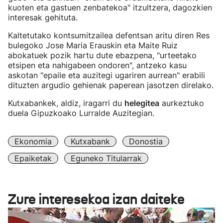
kuoten eta gastuen zenbatekoa" itzultzera, dagozkien
interesak gehituta.
Kaltetutako kontsumitzailea defentsan aritu diren Res
bulegoko Jose Maria Erauskin eta Maite Ruiz
abokatuek pozik hartu dute ebazpena, "urteetako
etsipen eta nahigabeen ondoren", antzeko kasu
askotan "epaile eta auzitegi ugariren aurrean" erabili
dituzten argudio gehienak paperean jasotzen direlako.
Kutxabankek, aldiz, iragarri du
helegitea
aurkeztuko
duela Gipuzkoako Lurralde Auzitegian.
Ekonomia
Kutxabank
Donostia
Epaiketak
Eguneko Titularrak
Zure interesekoa izan daiteke