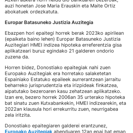
auzi honetan Jose Maria Erauskin eta Maite Ortiz
abokatuek ordezkatuta.
Europar Batasuneko Justizia Auzitegia
Ebazpen hori epaitegi horrek berak 2023ko apirilean
(epaiketa baino lehen) Europar Batasuneko Justizia
Auzitegiari HMEI indizea hipoteka erreferentzia gisa
aplikatzeari buruz egindako 21 galderen ondorio
zuzena da.
Horren bidez, Donostiako epaitegiak nahi zuen
Europako Auzitegiak era horretako salaketetan
Espainiako Estatuko epaileek aurrerantzean jarraitu
beharreko jurisprudentzia eta irizpideak finkatzea,
aipatutako bezeroaren kasu zehatzean aplikatzeko.
Izan ere, bezero horrek 2006an 35 urterako hipoteka
bat sinatu zuen Kutxabankekin, HMEI indizearekin, eta
2022an klausula hori errekurritu zuen, neurrigabea
zela iritzita.
Donostiako epaitegiaren galderei erantzunez,
Europako Auzitegiak
abenduaren 12an epai bat eman