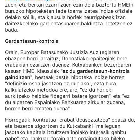
zuen, eta bertan ezarri zuen ezin dela baztertu HMEIri
buruzko hipoteketan fede txarra izatea indize ofiziala
delako soilik, eta klausula horiek neurrigabeak izan
daitezkeelako gardentasunaren baldintza betetzen ez
bada.
Gardentasun-kontrola
Orain, Europar Batasuneko Justizia Auzitegiaren
ebazpen horri jarraituz, Donostiako epaitegiak bere
erabakian ezartzen duenez, Kutxabanken bezeroaren
kasuan HMEI klausulak
"ez du gardentasun-kontrola
gainditzen"
, besteak beste, hipoteka indize horren
"definizio osoa jasotzen ez duelako", ezta hura
kalkulatzeko metodoa ere, are, "ez du horiek
aurkitzeko helbide fidagarri batera igortzen", eta "ez
du aipatzen Espainiako Bankuaren zirkular zuzena,
horren berri ematen duena".
Horregatik, kontratua "erabat deuseztatzea" ebatzi du,
eta bezeroa zigortzen du Kutxabanki "maileguan
jasotako kapitala itzultzera inolako interesik gehitu
gabe" eta bankuari "orain arte ordaindutako hileko