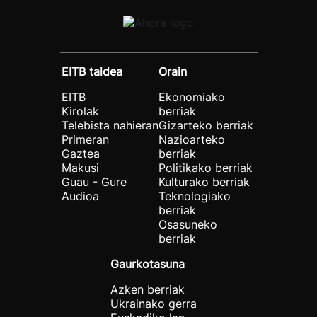
EITB taldea
Orain
EITB
Ekonomiako
Kirolak
berriak
Telebista nahieran
Gizarteko berriak
Primeran
Nazioarteko
Gaztea
berriak
Makusi
Politikako berriak
Guau - Gure
Kulturako berriak
Audioa
Teknologiako
berriak
Osasuneko
berriak
Gaurkotasuna
Azken berriak
Ukrainako gerra