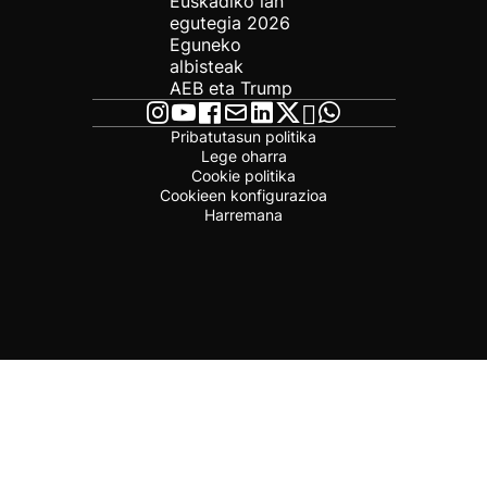
Euskadiko lan
egutegia 2026
Eguneko
albisteak
AEB eta Trump
Pribatutasun politika
Lege oharra
Cookie politika
Cookieen konfigurazioa
Harremana