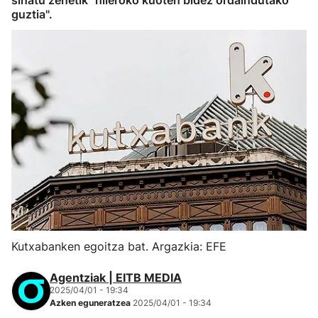
sinatu zenetik "hileroko kuoten bidez ordaindutako
guztia".
Kutxabanken egoitza bat. Argazkia: EFE
Agentziak | EITB MEDIA
2025/04/01 - 19:34
Azken eguneratzea
2025/04/01 - 19:34