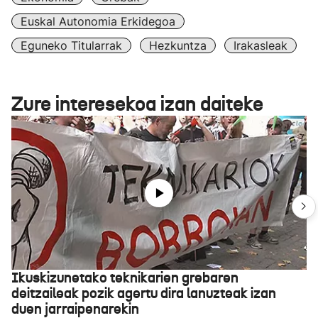
Euskal Autonomia Erkidegoa
Eguneko Titularrak
Hezkuntza
Irakasleak
Zure interesekoa izan daiteke
Ikuskizunetako teknikarien grebaren
deitzaileak pozik agertu dira lanuzteak izan
duen jarraipenarekin