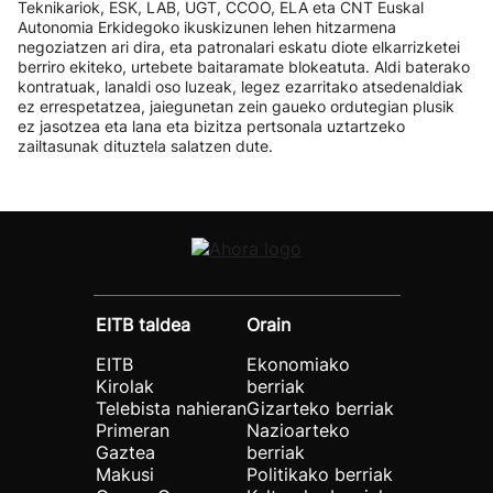
Teknikariok, ESK, LAB, UGT, CCOO, ELA eta CNT Euskal
Autonomia Erkidegoko ikuskizunen lehen hitzarmena
negoziatzen ari dira, eta patronalari eskatu diote elkarrizketei
berriro ekiteko, urtebete baitaramate blokeatuta. Aldi baterako
kontratuak, lanaldi oso luzeak, legez ezarritako atsedenaldiak
ez errespetatzea, jaiegunetan zein gaueko ordutegian plusik
ez jasotzea eta lana eta bizitza pertsonala uztartzeko
zailtasunak dituztela salatzen dute.
EITB taldea
Orain
EITB
Ekonomiako
Kirolak
berriak
Telebista nahieran
Gizarteko berriak
Primeran
Nazioarteko
Gaztea
berriak
Makusi
Politikako berriak