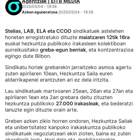
Agentziak | EITB MEDIA
2025/05/04 - 19:38
Azken eguneratzea
2025/05/04 - 19:38
Steilas, LAB, ELA eta CCOO
sindikatuek astelehen
honetan erregistratuko dituzte
maiatzaren 12tik 16ra
euskal hezkuntza publikoko irakasleen kolektiboan
aurreikusitako
greba-egun berriak
, eta kontzentrazioa
egingo dute Bilbon.
Sindikatu horiek grebarekin jarraitzeko asmoa agertu
zuten apirilaren 10ean, Hezkuntza Saila euren
aldarrikapenei erantzuten ari ez dela iritzita.
Lau sindikatuek martxoaren 25ean, 26an eta 27an eta
apirilaren 1ean eta 2an grebara deitu zituzten
hezkuntza publikoko
27.000 irakasleak
, eta bederatzi
lanuzte egin dituzte orain arte.
Greben azken ziklo horren ondoren, Hezkuntza Sailak
eta unibertsitatez kanpoko irakaskuntza publikoko
sindikatuek negoziatzeari ekin zioten, baina ez zuten
akordiorik lortu. Hori dela eta, mobilizazioekin