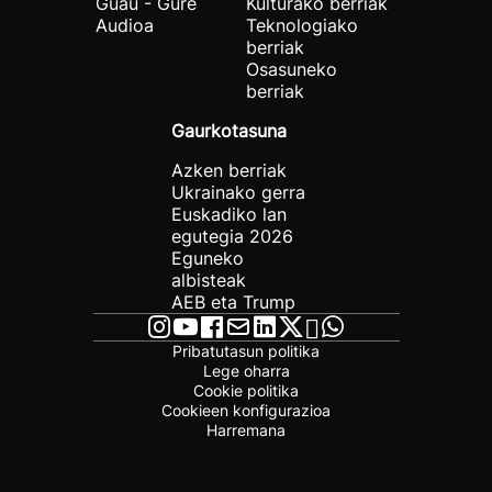
Guau - Gure
Kulturako berriak
Audioa
Teknologiako
berriak
Osasuneko
berriak
Gaurkotasuna
Azken berriak
Ukrainako gerra
Euskadiko lan
egutegia 2026
Eguneko
albisteak
AEB eta Trump
Pribatutasun politika
Lege oharra
Cookie politika
Cookieen konfigurazioa
Harremana