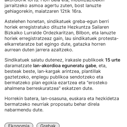
jarraitzeko asmoa agertu zuten, bost lanuzte
gehiagorekin, maiatzaren 12tik 16ra.
Astelehen honetan, sindikatuek greba-egun berri
horiek erregistratuko dituzte Hezkuntza Sailaren
Bizkaiko Lurralde Ordezkaritzan, Bilbon, eta lanuzte
horiek erregistratzeaz gain, lau sindikatuek protesta-
elkarretaratze bat egingo dute, gatazka horren
aurrean duten jarrera azaltzeko.
Sindikatuek salatu dutenez, irakasle publikoek
15 urte
daramatzate
lan-akordioa eguneratu gabe
, eta,
besteak beste, lan-kargak arintzea, plantillak
gaztetzeko, enplegu publikoa sendotzeko eta
bermatzeko plan egokia ezartzea eta "erosteko
ahalmena berreskuratzea" eskatzen dute.
Horrekin batera, lan-osasuna, euskara eta hezkidetza
bermatzeko neurriak proposatu behar direla
nabarmendu dute.
Ekonomia
Grebak