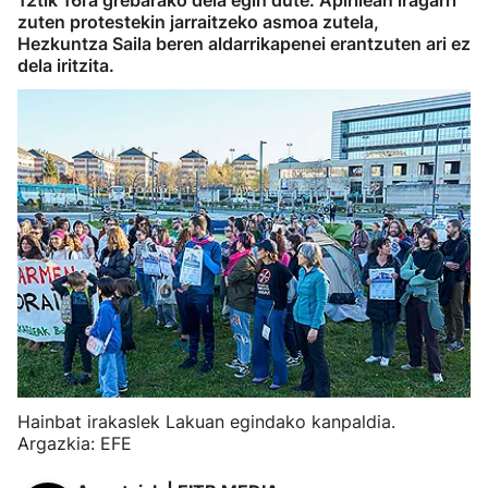
12tik 16ra grebarako deia egin dute. Apirilean iragarri
zuten protestekin jarraitzeko asmoa zutela,
Hezkuntza Saila beren aldarrikapenei erantzuten ari ez
dela iritzita.
Hainbat irakaslek Lakuan egindako kanpaldia.
Argazkia: EFE