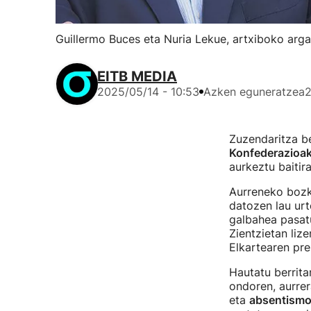
Guillermo Buces eta Nuria Lekue, artxiboko arga
EITB MEDIA
2025/05/14 - 10:53
Azken eguneratzea
2
Zuzendaritza be
Konfederazioa
aurkeztu baitir
Aurreneko boz
datozen lau ur
galbahea pasatu
Zientzietan liz
Elkartearen pre
Hautatu berrita
ondoren, aurrer
eta
absentismoa