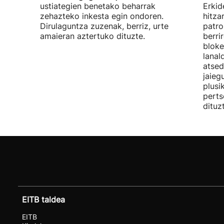
ustiategien benetako beharrak
Erkid
zehazteko inkesta egin ondoren.
hitza
Dirulaguntza zuzenak, berriz, urte
patro
amaieran aztertuko dituzte.
berri
bloke
lanal
atsed
jaieg
plusi
perts
dituz
EITB taldea
EITB