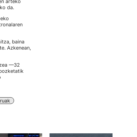
en arteko
uko da.
zeko
tronalaren
tza, baina
te. Azkenean,
rtzea —32
bozketatik
o
ruak