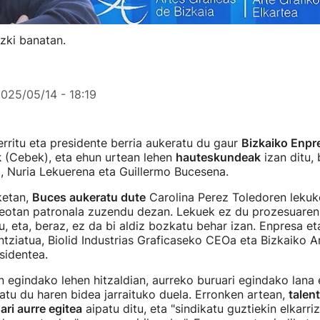
zki banatan.
025/05/14 - 18:19
rritu eta presidente berria aukeratu du gaur
Bizkaiko Enpr
k
(Cebek), eta ehun urtean lehen
hauteskundeak
izan ditu, 
a, Nuria Lekuerena eta Guillermo Bucesena.
ketan,
Buces aukeratu dute
Carolina Perez Toledoren lekuk
teotan patronala zuzendu dezan. Lekuek ez du prozesuaren
, eta, beraz, ez da bi aldiz bozkatu behar izan. Enpresa e
entziatua, Biolid Industrias Graficaseko CEOa eta Bizkaiko A
sidentea.
n egindako lehen hitzaldian, aurreko buruari egindako lana 
atu du haren bidea jarraituko duela. Erronken artean,
talen
ri aurre egitea
aipatu ditu, eta "sindikatu guztiekin elkarri