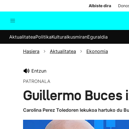
Albiste dira
Donos
Aktualitatea
Politika
Kul
Aktualitatea
Politika
Kultura
Ikusmiran
Eguraldia
Gizartea
Hauteskundeak
Ekonomia
Hasiera
Aktualitatea
Ekonomia
Munduko albisteak
Entzun
PATRONALA
Guillermo Buces 
Carolina Perez Toledoren lekukoa hartuko du Buc