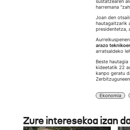
sustatzearen al
harremana "zaha
Joan den otsail
hautagaitzarik
presidentetza, 
Aurreikuspenen
arazo teknikoe
arratsaldeko le
Beste hautagia
kideetatik 22 a
kanpo geratu d
Zerbitzuguneen
Ekonomia
Zure interesekoa izan d