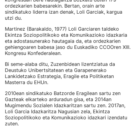
ordezkarien babesarekin. Bertan, orain arte
sindikatuko liderra izan denak, Loli Garciak, kargua
utzi du.
Martinez (Barakaldo, 1977) Loli Garciaren taldeko
Ekintza Soziopolitikoko eta Komunikazioko idazkaria
eta adostasunerako hautagaia da, eta ordezkarien
gehiengoaren babesa jaso du Euskadiko CCOOren XIII.
Kongresu Konfederalean.
Bi seme-alaba ditu, Zuzenbidean lizentziatua da
Deustuko Unibertsitatean eta Garapenerako
Lankidetzako Estrategia, Eragile eta Politiketan
Masterra du EHUn.
2010ean sindikatuko Batzorde Eragilean sartu zen
Gazteak elkarteko arduradun gisa, eta 2014an
Mugimendu Sozialen Idazkaritzan sartu zen. 2017an,
Loli Garcia Idazkaritza Nagusian zela, Ekintza
Soziopolitikoko eta Komunikazioko idazkari izendatu
zuten.