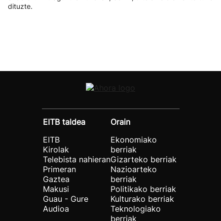
dituzte.
EITB taldea
Orain
EITB
Ekonomiako
Kirolak
berriak
Telebista nahieran
Gizarteko berriak
Primeran
Nazioarteko
Gaztea
berriak
Makusi
Politikako berriak
Guau - Gure
Kulturako berriak
Audioa
Teknologiako
berriak