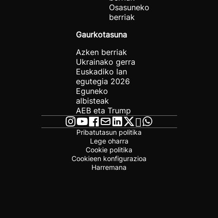
Osasuneko
berriak
Gaurkotasuna
Azken berriak
Ukrainako gerra
Euskadiko lan
egutegia 2026
Eguneko
albisteak
AEB eta Trump
Pribatutasun politika
Lege oharra
Cookie politika
Cookieen konfigurazioa
Harremana