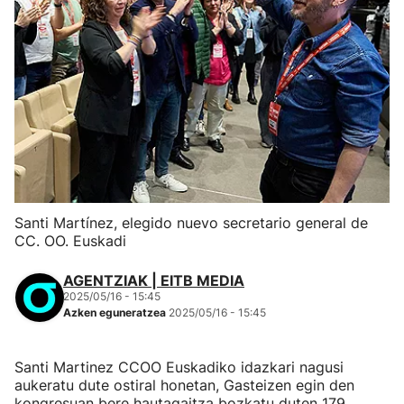
Santi Martínez, elegido nuevo secretario general de
CC. OO. Euskadi
AGENTZIAK | EITB MEDIA
2025/05/16 - 15:45
Azken eguneratzea
2025/05/16 - 15:45
Santi Martinez CCOO Euskadiko idazkari nagusi
aukeratu dute ostiral honetan, Gasteizen egin den
kongresuan bere hautagaitza bozkatu duten 179