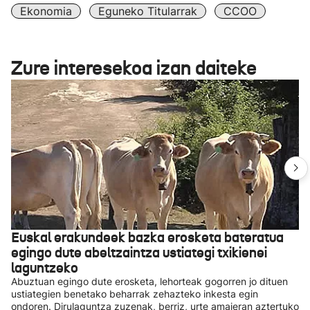
Ekonomia
Eguneko Titularrak
CCOO
Zure interesekoa izan daiteke
Euskal erakundeek bazka erosketa bateratua
egingo dute abeltzaintza ustiategi txikienei
laguntzeko
Abuztuan egingo dute erosketa, lehorteak gogorren jo dituen
ustiategien benetako beharrak zehazteko inkesta egin
ondoren. Dirulaguntza zuzenak, berriz, urte amaieran aztertuko