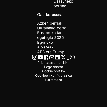
Osasuneko
berriak
Gaurkotasuna
Azken berriak
Ukrainako gerra
Euskadiko lan
egutegia 2026
Eguneko
albisteak
AEB eta Trump
Pribatutasun politika
Lege oharra
Cookie politika
Cookieen konfigurazioa
Harremana