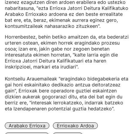
izenez ezagutzen diren ardoen erabilera edo ustezko
nabaritasuna, "ezta Errioxa Jatorri Deitura Kalifikatuko
Arabako Errioxako ardoena ez den beste errealitate
bat ere, eta, beraz, ekimenak aurrera eginez gero,
kontsumitzaileak nahasaraziko zituzkeen".
Horrenbestez, behin betiko amaitzen da, eta bederatzi
urteren ostean, ekimen horrek eragindako prozesu
osoa; izan ere, jakin gabe nor zegoen benetan
interesatuta ekimen horretan, "kalte larria egin die
Errioxa Jatorri Deitura Kalifikatuari eta haren
inskripzioei, markari eta irudiari".
Kontseilu Arauemaileak "eragindako bidegabekeria eta
gai honi eskainitako dedikazio antzua deitoratzeaz
gain", Errioxak bere operadore guztiei eskaintzen
dizkien aukerak gogorarazi ditu, eta dei bat egin du
berriz ere, "interesak lerrokatzeko, indarrak batzeko
eta Izendapenaren potentzial guztia hedatzeko".
Arabako Errioxa
Errioxako Ardoa