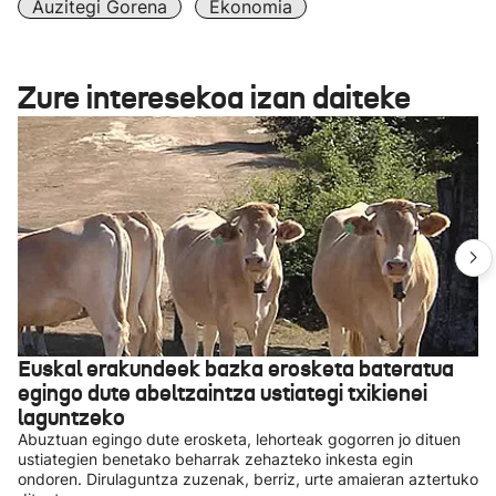
Auzitegi Gorena
Ekonomia
Zure interesekoa izan daiteke
Euskal erakundeek bazka erosketa bateratua
egingo dute abeltzaintza ustiategi txikienei
laguntzeko
Abuztuan egingo dute erosketa, lehorteak gogorren jo dituen
ustiategien benetako beharrak zehazteko inkesta egin
ondoren. Dirulaguntza zuzenak, berriz, urte amaieran aztertuko