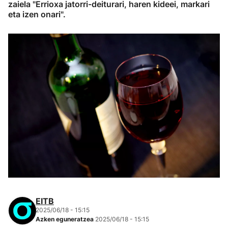
zaiela "Errioxa jatorri-deiturari, haren kideei, markari
eta izen onari".
EITB
2025/06/18 - 15:15
Azken eguneratzea
2025/06/18 - 15:15