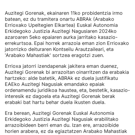
Auzitegi Gorenak, ekainaren 11ko probidentzia irmo
batean, ez du tramitera onartu ABRAk (Arabako
Errioxako Upeltegien Elkartea) Euskal Autonomia
Erkidegoko Justizia Auzitegi Nagusiaren 2024ko
azaroaren 5eko epaiaren aurka jarritako kasazio-
errekurtsoa. Epai horrek arrazoia eman zion Errioxako
jatorrizko deituraren Kontseilu Arautzaileari, eta
'Arabako Mahastiak' sortzea eragotzi zuen.
Errioxa jatorri izendapenak jakitera eman duenez,
Auzitegi Gorenak bi arrazoitan oinarritzen da erabakia
hartzeko: alde batetik, ABRAk ez duela justifikatu
EAEko Auzitegi Nagusiak emandako epaiak
ordenamendu juridikoa haustea, eta, bestetik, kasazio-
interesik ez dagoela eta Auzitegi Gorenak berak
erabaki bat hartu behar duela ikusten duela.
Era berean, Auzitegi Gorenak Euskal Autonomia
Erkidegoko Justizia Auzitegi Nagusiak erabilitako
arrazoibideen berri eman du. Izan ere, arrazoibide
horien arabera, ez da egiaztatzen Arabako Mahastiak