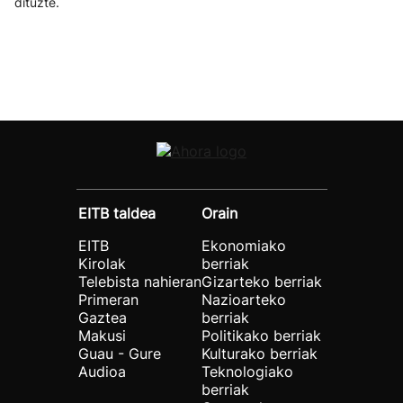
dituzte.
EITB taldea
Orain
EITB
Ekonomiako
Kirolak
berriak
Telebista nahieran
Gizarteko berriak
Primeran
Nazioarteko
Gaztea
berriak
Makusi
Politikako berriak
Guau - Gure
Kulturako berriak
Audioa
Teknologiako
berriak