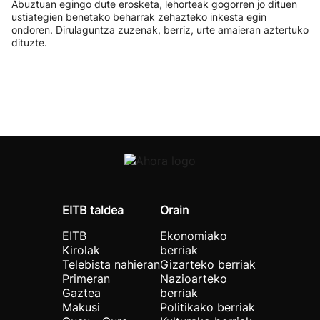
Abuztuan egingo dute erosketa, lehorteak gogorren jo dituen
ustiategien benetako beharrak zehazteko inkesta egin
ondoren. Dirulaguntza zuzenak, berriz, urte amaieran aztertuko
dituzte.
EITB taldea
Orain
EITB
Ekonomiako
Kirolak
berriak
Telebista nahieran
Gizarteko berriak
Primeran
Nazioarteko
Gaztea
berriak
Makusi
Politikako berriak