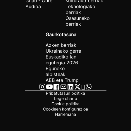
Guau - Gure
Kulturako berriak
Audioa
Teknologiako
berriak
Osasuneko
berriak
Gaurkotasuna
Azken berriak
Ukrainako gerra
Euskadiko lan
egutegia 2026
Eguneko
albisteak
AEB eta Trump
Pribatutasun politika
Lege oharra
Cookie politika
Cookieen konfigurazioa
Harremana