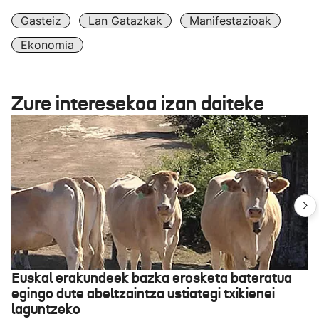
Gasteiz
Lan Gatazkak
Manifestazioak
Ekonomia
Zure interesekoa izan daiteke
Euskal erakundeek bazka erosketa bateratua
egingo dute abeltzaintza ustiategi txikienei
laguntzeko