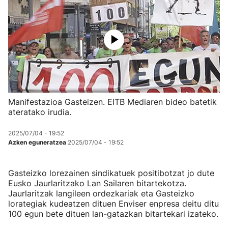
Manifestazioa Gasteizen. EITB Mediaren bideo batetik
ateratako irudia.
2025/07/04 - 19:52
Azken eguneratzea
2025/07/04 - 19:52
Gasteizko lorezainen sindikatuek positibotzat jo dute
Eusko Jaurlaritzako Lan Sailaren bitartekotza.
Jaurlaritzak langileen ordezkariak eta Gasteizko
lorategiak kudeatzen dituen Enviser enpresa deitu ditu
100 egun bete dituen lan-gatazkan bitartekari izateko.