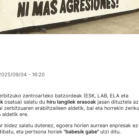
2025/09/04 - 16:20
zerbitzuko zentroarteko batzordeak (ESK, LAB, ELA eta
ek
osatua) salatu du
hiru langilek
erasoak
jasan dituztela az
i zerbitzuaren erabiltzaileen aldetik, bai eta horrekin zerik
 aldetik ere.
r bidez salatu dutenez, egoera horien aurrean enpresak ez
tibatu, eta pertsona horiek
"babesik gabe"
utzi ditu.