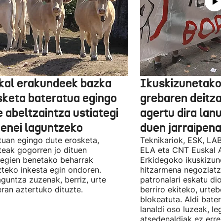
kal erakundeek bazka
Ikuskizunetako
sketa bateratua egingo
grebaren deitza
 abeltzaintza ustiategi
agertu dira lan
ienei laguntzeko
duen jarraipena
uan egingo dute erosketa,
Teknikariok, ESK, LA
teak gogorren jo dituen
ELA eta CNT Euskal 
tegien benetako beharrak
Erkidegoko ikuskizun
teko inkesta egin ondoren.
hitzarmena negoziatze
aguntza zuzenak, berriz, urte
patronalari eskatu dio
ran aztertuko dituzte.
berriro ekiteko, urte
blokeatuta. Aldi bate
lanaldi oso luzeak, le
atsedenaldiak ez erre