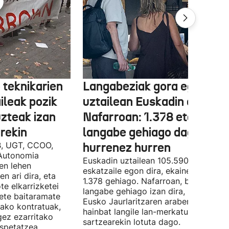
 teknikarien
Langabeziak gora egin du
ileak pozik
uztailean Euskadin eta
uzteak izan
Nafarroan: 1.378 eta 534
rekin
langabe gehiago dago,
B, UGT, CCOO,
hurrenez hurren
Autonomia
Euskadin uztailean 105.590 enplegu-
en lehen
eskatzaile egon dira, ekainean baino
n ari dira, eta
1.378 gehiago. Nafarroan, berriz, 534
te elkarrizketei
langabe gehiago izan dira, 28.843.
bete baitaramate
Eusko Jaurlaritzaren arabera, datu ho
rako kontratuak,
hainbat langile lan-merkatuan
gez ezarritako
sartzearekin lotuta dago.
spetatzea,