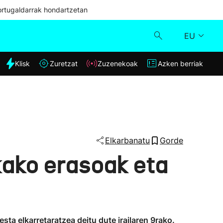
ortugaldarrak hondartzetan
EU
dia
Klisk
Zuretzat
Zuzenekoak
Azken berriak
Klisk
Zuzenekoak
Zuretzat
Elkarbanatu
Gorde
kako erasoak eta
Azken berriak
sta elkarretaratzea deitu dute irailaren 9rako.