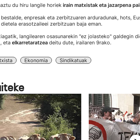
ztu du hiru langile horiek
irain matxistak eta jazarpena pai
 bestalde, enpresak eta zerbitzuaren arduradunak, hots, E
z dietela erasotzaileei zerbitzuan baja eman.
iagatik, langilearen osasunarekin "ez jolasteko" galdegin di
, eta
elkarretaratzea
deitu dute, irailaren 9rako.
txista
Ekonomia
Sindikatuak
aiteke