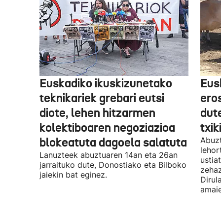
Euskadiko ikuskizunetako
Eus
teknikariek grebari eutsi
ero
diote, lehen hitzarmen
dute
kolektiboaren negoziazioa
txik
blokeatuta dagoela salatuta
Abuzt
lehor
Lanuzteek abuztuaren 14an eta 26an
ustia
jarraituko dute, Donostiako eta Bilboko
zehaz
jaiekin bat eginez.
Dirul
amaie