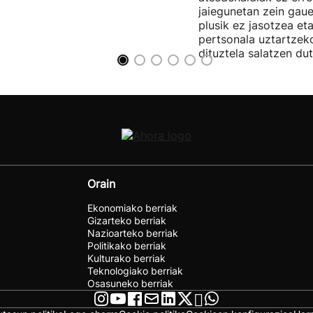
jaiegunetan zein gau
plusik ez jasotzea eta
pertsonala uztartzek
dituztela salatzen dut
Orain
Ekonomiako berriak
Gizarteko berriak
Nazioarteko berriak
Politikako berriak
Kulturako berriak
Teknologiako berriak
Osasuneko berriak