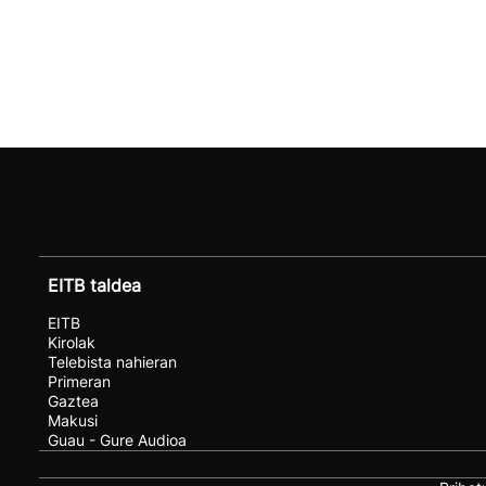
EITB taldea
EITB
Kirolak
Telebista nahieran
Primeran
Gaztea
Makusi
Guau - Gure Audioa