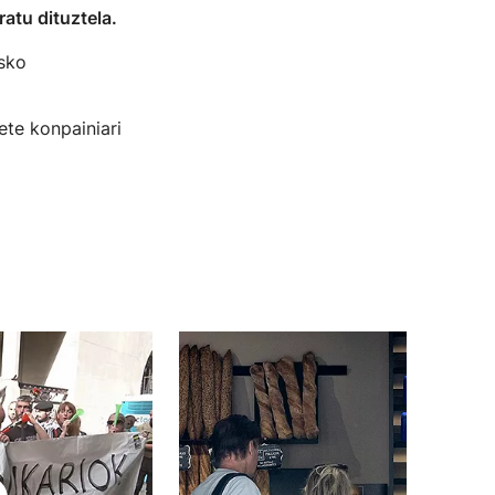
ratu dituztela.
usko
ete konpainiari