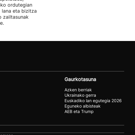
eko ordutegian
 lana eta bizitza
o zailtasunak
e.
Gaurkotasuna
Azken berriak
Ukrainako gerra
Euskadiko lan egutegia 2026
Eguneko albisteak
AEB eta Trump