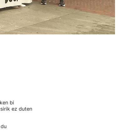
ken bi
usirik ez duten
 du