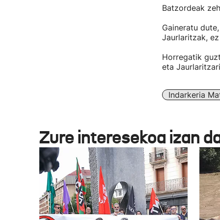
Batzordeak zeha
Gaineratu dute,
Jaurlaritzak, e
Horregatik guzt
eta Jaurlaritzari
Indarkeria Ma
Zure interesekoa izan d