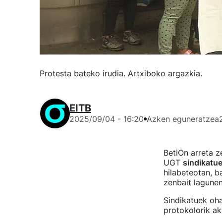
Protesta bateko irudia. Artxiboko argazkia.
EITB
2025/09/04 - 16:20
Azken eguneratzea
BetiOn arreta 
UGT
sindikatu
hilabeteotan, ba
zenbait lagunen
Sindikatuek oha
protokolorik ak