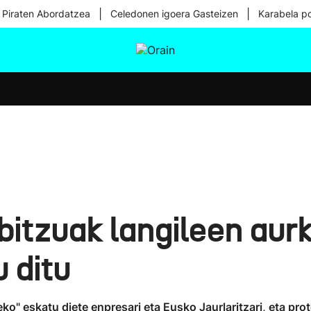
|
|
 Piraten Abordatzea
Celedonen igoera Gasteizen
Karabela p
tura
Ikusmiran
Egural
Osasuna
Teknologia
bitzuak langileen aur
 ditu
o" eskatu diete enpresari eta Eusko Jaurlaritzari, eta prote