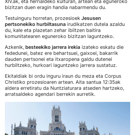
XIV.ak, eta herrialdeko kulturan, artean eta eguneroko
bizitzan duen eragin handia nabarmendu du.
Testuinguru horretan, prozesioek
Jesusen
pertsonekiko hurbiltasuna
irudikatzen dutela azaldu
du, kale eta plazetan zehar ibiltzen baitira
komunitatearen eguneroko bizitzan laguntzeko.
Azkenik,
besteekiko jarrera irekia
izateko eskatu die
fededunei, batez ere behartsuei, gaixoei, bakarrik
dauden pertsonei eta itxaropena galdu dutenei
hurbiltzeko, hurkoari laguntzeko jarrera sustatuz.
Ekitaldiak bi ordu inguru iraun du meza eta Corpus
Christiko prozesioaren artean. Aita santua 12:35ak
aldera erretiratu da Nuntziaturara atseden hartzeko,
arratsaldeko agendari berrekin aurretik.