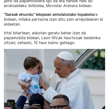
jaitsi da papamobilera igo da eta handik hasi du
arratsaldeko ibilbidea, Movistar Arenara bidean.
"Sareak ehundu" lelopean antolatutako topaketa
ra
bidean, milaka pertsona izan ditu zain errepidearen bi
aldeetan.
Iritsi bitartean, askotan geratu behar izan da
papamobila bidean, Leon XIV.ak haurtxoak bedeinka
zitzan; zehazki, 15 haur baino gehiago.