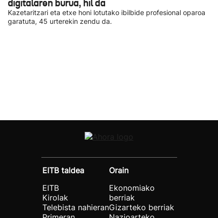
digitalaren burua, hil da
Kazetaritzari eta etxe honi lotutako ibilbide profesional oparoa
garatuta, 45 urterekin zendu da.
EITB taldea
Orain
EITB
Ekonomiako
Kirolak
berriak
Telebista nahieran
Gizarteko berriak
Primeran
Nazioarteko