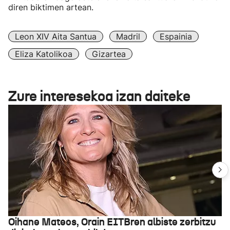
diren biktimen artean.
Leon XIV Aita Santua
Madril
Espainia
Eliza Katolikoa
Gizartea
Zure interesekoa izan daiteke
Oihane Mateos, Orain EITBren albiste zerbitzu