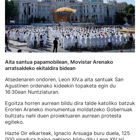
Aita santua papamobilean, Movistar Arenako
arratsaldeko ekitaldira bidean
Atsedenaren ondoren, Leon XIV.a aita santuak San
Agustinen ordenako kideekin topaketa egin du
16:30ean Nuntziaturan.
Egoitza horren aurrean bildu dira talde katoliko batzuk
Erorien Araneko monumentua moldatzeko Gobernuak
bultzatu nahi duen proiektuaren aurrean protesta
egiteko.
Hazte Oir elkarteak, Ignacio Arsuaga buru duela, 125
000 sinadura baino gehiago bildu ditu Leon XIV.ari