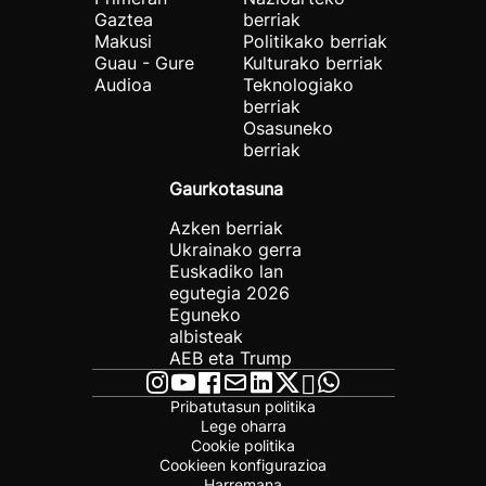
Gaztea
berriak
Makusi
Politikako berriak
Guau - Gure
Kulturako berriak
Audioa
Teknologiako
berriak
Osasuneko
berriak
Gaurkotasuna
Azken berriak
Ukrainako gerra
Euskadiko lan
egutegia 2026
Eguneko
albisteak
AEB eta Trump
Pribatutasun politika
Lege oharra
Cookie politika
Cookieen konfigurazioa
Harremana