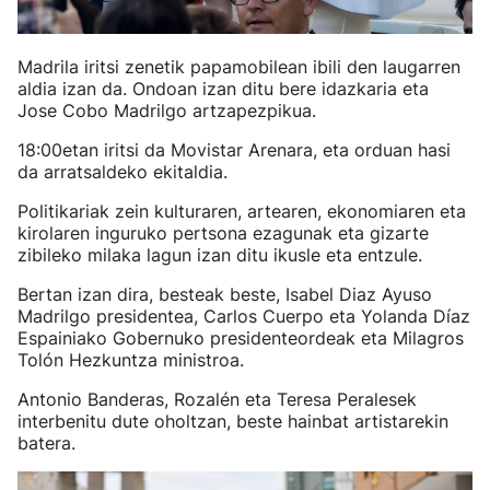
Madrila iritsi zenetik papamobilean ibili den laugarren
aldia izan da. Ondoan izan ditu bere idazkaria eta
Jose Cobo Madrilgo artzapezpikua.
18:00etan iritsi da Movistar Arenara, eta orduan hasi
da arratsaldeko ekitaldia.
Politikariak zein kulturaren, artearen, ekonomiaren eta
kirolaren inguruko pertsona ezagunak eta gizarte
zibileko milaka lagun izan ditu ikusle eta entzule.
Bertan izan dira, besteak beste, Isabel Diaz Ayuso
Madrilgo presidentea, Carlos Cuerpo eta Yolanda Díaz
Espainiako Gobernuko presidenteordeak eta Milagros
Tolón Hezkuntza ministroa.
Antonio Banderas, Rozalén eta Teresa Peralesek
interbenitu dute oholtzan, beste hainbat artistarekin
batera.