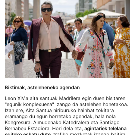
Biktimak, asteleheneko agendan
Leon XIV.a aita santuak Madrilera egin duen bisitaren
"egunik konplexuena" izango da astelehen honetakoa.
Izan ere, Aita Santua hiriburuko hainbat tokitara
eramango du egun horretako agendak, hala nola
Kongresura, Almudenako Katedralera eta Santiago
Bernabeu Estadiora. Hori dela eta,
agintariek telelana
egiteko eskatu dute
, trafiko mozketak izango baitira