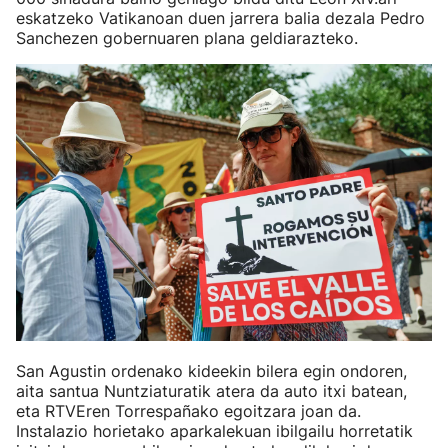
eskatzeko Vatikanoan duen jarrera balia dezala Pedro
Sanchezen gobernuaren plana geldiarazteko.
San Agustin ordenako kideekin bilera egin ondoren,
aita santua Nuntziaturatik atera da auto itxi batean,
eta RTVEren Torrespañako egoitzara joan da.
Instalazio horietako aparkalekuan ibilgailu horretatik