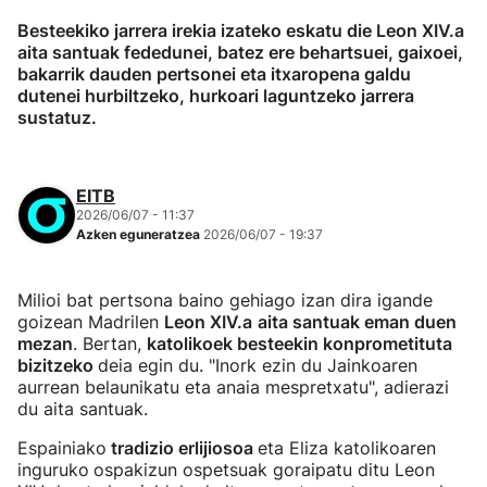
Besteekiko jarrera irekia izateko eskatu die Leon XIV.a
aita santuak fededunei, batez ere behartsuei, gaixoei,
bakarrik dauden pertsonei eta itxaropena galdu
dutenei hurbiltzeko, hurkoari laguntzeko jarrera
sustatuz.
EITB
2026/06/07 - 11:37
Azken eguneratzea
2026/06/07 - 19:37
Milioi bat pertsona baino gehiago izan dira igande
goizean Madrilen
Leon XIV.a
aita santuak eman duen
mezan
. Bertan,
katolikoek besteekin konprometituta
bizitzeko
deia egin du. "Inork ezin du Jainkoaren
aurrean belaunikatu eta anaia mespretxatu", adierazi
du aita santuak.
Espainiako
tradizio erlijiosoa
eta Eliza katolikoaren
inguruko
ospakizun ospetsuak goraipatu ditu Leon