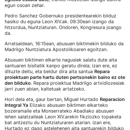
egun osoan zehar.
Pedro Sanchez Gobernuko presidentearekin bilduz
hasiko du eguna Leon XIV.ak. 09:30ean izango da
hitzordua, Nuntziaturan. Ondoren, Kongresura joango
da.
Arratsaldean, 16:15ean, abusuen biktimekin bilduko da
Madrilgo Nuntziatura Apostolikoaren egoitzan.
Abusuen biktimen elkarte nagusiek salatu dute aita
santuaren bisitatik kanpo geratu direla; izan ere, ez
dituzte deitu, eta beldur dira aita santua
Repara
proiektuan parte hartu duten pertsonekin baino ez ote
den bilduko
. Repara proiektua Madrilgo artxidiozesiak
jarri zuen abian, kaltetuak artatzeko.
Hori dela eta, gaur bertan, Miguel Hurtado
Reparacion
Integral Ya
Elizako abusuen biktimen elkarteko
bozeramaile eta Monserrateko Abadiako abusuen
lehen salatzaileak Leon XIV.arekin fikziozko topaketa
bat antzeztu du Nuntziaturaren atarian. Izan ere,
Hurtado ez dago astelehenen aita santuarekin bilduko