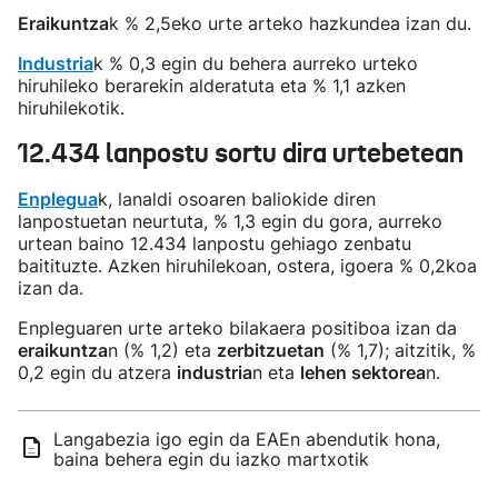
Eraikuntza
k % 2,5eko urte arteko hazkundea izan du.
Industria
k % 0,3 egin du behera aurreko urteko
hiruhileko berarekin alderatuta eta % 1,1 azken
hiruhilekotik.
12.434 lanpostu sortu dira urtebetean
Enplegua
k, lanaldi osoaren baliokide diren
lanpostuetan neurtuta, % 1,3 egin du gora, aurreko
urtean baino 12.434 lanpostu gehiago zenbatu
baitituzte. Azken hiruhilekoan, ostera, igoera % 0,2koa
izan da.
Enpleguaren urte arteko bilakaera positiboa izan da
eraikuntza
n (% 1,2) eta
zerbitzuetan
(% 1,7); aitzitik, %
0,2 egin du atzera
industria
n eta
lehen sektorea
n.
Langabezia igo egin da EAEn abendutik hona,
baina behera egin du iazko martxotik