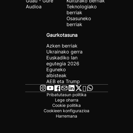
Guau - Gure
Kulturako berriak
Audioa
Teknologiako
berriak
Osasuneko
berriak
Gaurkotasuna
Azken berriak
Ukrainako gerra
Euskadiko lan
egutegia 2026
Eguneko
albisteak
AEB eta Trump
Pribatutasun politika
Lege oharra
Cookie politika
Cookieen konfigurazioa
Harremana