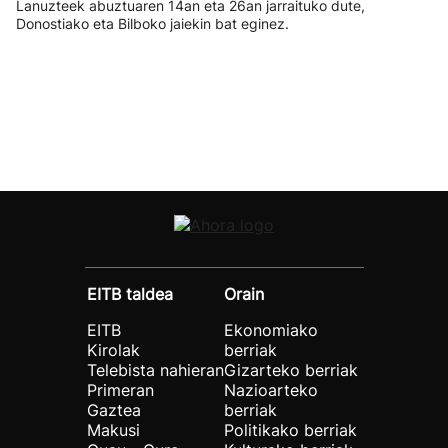
Lanuzteek abuztuaren 14an eta 26an jarraituko dute,
Donostiako eta Bilboko jaiekin bat eginez.
EITB taldea
Orain
EITB
Ekonomiako
Kirolak
berriak
Telebista nahieran
Gizarteko berriak
Primeran
Nazioarteko
Gaztea
berriak
Makusi
Politikako berriak