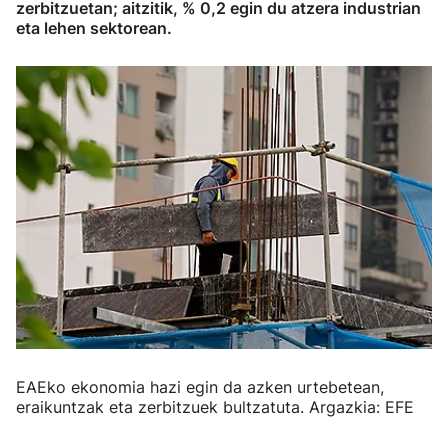
zerbitzuetan; aitzitik, % 0,2 egin du atzera industrian
eta lehen sektorean.
EAEko ekonomia hazi egin da azken urtebetean,
eraikuntzak eta zerbitzuek bultzatuta. Argazkia: EFE