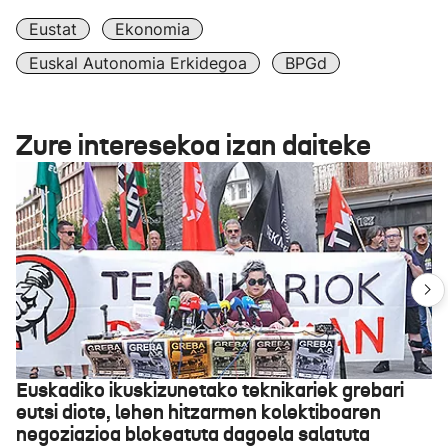
Eustat
Ekonomia
Euskal Autonomia Erkidegoa
BPGd
Zure interesekoa izan daiteke
Euskadiko ikuskizunetako teknikariek grebari
eutsi diote, lehen hitzarmen kolektiboaren
negoziazioa blokeatuta dagoela salatuta