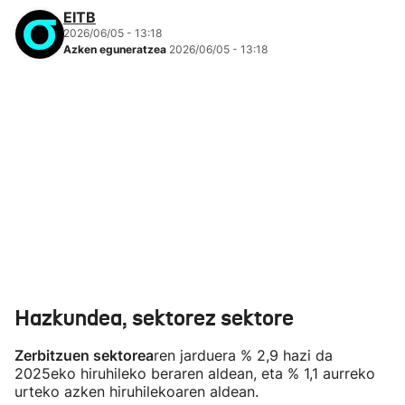
EITB
2026/06/05 - 13:18
Azken eguneratzea
2026/06/05 - 13:18
Euskal Autonomia Erkidegoko Barne Produktu Gordina
(BPG) % 2,2 hazi da 2026ko lehen hiruhilekoan, iazko
epe bereko datuekin alderatuta,
Eustat Euskal
Estatistika Institutua
k gaur plazaratu dituen datuen
arabera. Zerbitzuen eta eraikuntzaren sektoreak izan
dira hazkunde horren eragile nagusiak, industriak
atzera egin baitu.
Datuak lurraldez lurralde aztertuta, ekonomiaren % 2,3
hazi da urtebetean
Araba
n eta
Bizkaia
n, EAEko batez
bestekoaren gainetik, eta % 2, berriz,
Gipuzkoa
n.
Hazkundea, sektorez sektore
Zerbitzuen sektorea
ren jarduera % 2,9 hazi da
2025eko hiruhileko beraren aldean, eta % 1,1 aurreko
urteko azken hiruhilekoaren aldean.