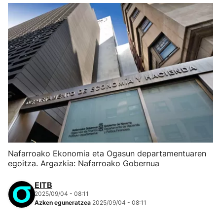
Nafarroako Ekonomia eta Ogasun departamentuaren
egoitza. Argazkia: Nafarroako Gobernua
EITB
2025/09/04 - 08:11
Azken eguneratzea
2025/09/04 - 08:11