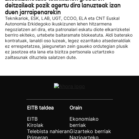
deitzaileak pozik agertu dira lanuzteak izan
duen jarraipenarekin
Teknikariok, ESK, LAB, UGT, CCOO, ELA eta CNT Euskal
Autonomia Erkidegoko ikuskizunen lehen hitzarmena
negoziatzen ari dira, eta patronalari eskatu diote elkarrizketei
berriro ekiteko, urtebete baitaramate blokeatuta. Aldi baterako
kontratuak, lanaldi oso luzeak, legez ezarritako atsedenaldiak
ez errespetatzea, jaiegunetan zein gaueko ordutegian plusik
ez jasotzea eta lana eta bizitza pertsonala uztartzeko
zailtasunak dituztela salatzen dute.
EITB taldea
Orain
EITB
Ekonomiako
Kirolak
berriak
Telebista nahieran
Gizarteko berriak
Primeran
Nazioarteko