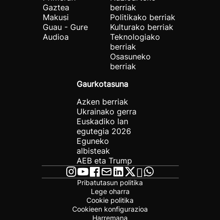
Gaztea
berriak
Makusi
Politikako berriak
Guau - Gure
Kulturako berriak
Audioa
Teknologiako
berriak
Osasuneko
berriak
Gaurkotasuna
Azken berriak
Ukrainako gerra
Euskadiko lan
egutegia 2026
Eguneko
albisteak
AEB eta Trump
Pribatutasun politika
Lege oharra
Cookie politika
Cookieen konfigurazioa
Harremana