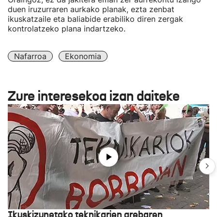
duen iruzurraren aurkako planak, ezta zenbat
ikuskatzaile eta baliabide erabiliko diren zergak
kontrolatzeko plana indartzeko.
Nafarroa
Ekonomia
Zure interesekoa izan daiteke
Ikuskizunetako teknikarien grebaren