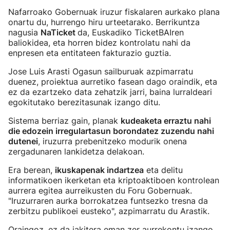
Nafarroako Gobernuak iruzur fiskalaren aurkako plana
onartu du, hurrengo hiru urteetarako. Berrikuntza
nagusia
NaTicket
da, Euskadiko TicketBAIren
baliokidea, eta horren bidez kontrolatu nahi da
enpresen eta entitateen fakturazio guztia.
Jose Luis Arasti Ogasun sailburuak azpimarratu
duenez, proiektua aurretiko fasean dago oraindik, eta
ez da ezartzeko data zehatzik jarri, baina lurraldeari
egokitutako berezitasunak izango ditu.
Sistema berriaz gain, planak
kudeaketa erraztu nahi
die edozein irregulartasun borondatez zuzendu nahi
dutenei
, iruzurra prebenitzeko modurik onena
zergadunaren lankidetza delakoan.
Era berean,
ikuskapenak indartzea
eta delitu
informatikoen ikerketan eta kriptoaktiboen kontrolean
aurrera egitea aurreikusten du Foru Gobernuak.
"Iruzurraren aurka borrokatzea funtsezko tresna da
zerbitzu publikoei eusteko", azpimarratu du Arastik.
Oraingoz, ez da jakitera eman zer aurrekontu izango