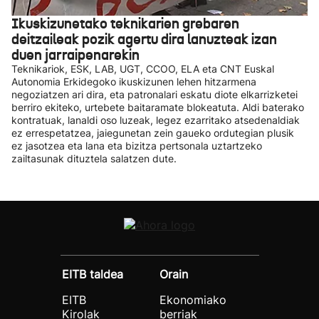
Ikuskizunetako teknikarien grebaren
deitzaileak pozik agertu dira lanuzteak izan
duen jarraipenarekin
Teknikariok, ESK, LAB, UGT, CCOO, ELA eta CNT Euskal
Autonomia Erkidegoko ikuskizunen lehen hitzarmena
negoziatzen ari dira, eta patronalari eskatu diote elkarrizketei
berriro ekiteko, urtebete baitaramate blokeatuta. Aldi baterako
kontratuak, lanaldi oso luzeak, legez ezarritako atsedenaldiak
ez errespetatzea, jaiegunetan zein gaueko ordutegian plusik
ez jasotzea eta lana eta bizitza pertsonala uztartzeko
zailtasunak dituztela salatzen dute.
EITB taldea
Orain
EITB
Ekonomiako
Kirolak
berriak