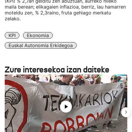
(KPI) % 2,7an gelditu zen abuztuan, aurreko hileko
maila berean; elikagaien inflazioa, berriz, lau hamarren
moteldu zen, % 2,3raino, fruta gehiago merkatu
zelako.
KPI
Ekonomia
Euskal Autonomia Erkidegoa
Zure interesekoa izan daiteke