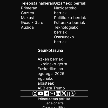
Telebista nahieran
Gizarteko berriak
Primeran
Nazioarteko
Gaztea
berriak
Makusi
Politikako berriak
Guau - Gure
Kulturako berriak
Audioa
Teknologiako
berriak
Osasuneko
berriak
Gaurkotasuna
Azken berriak
Ukrainako gerra
Euskadiko lan
egutegia 2026
Eguneko
albisteak
AEB eta Trump
Pribatutasun politika
Lege oharra
Cookie politika