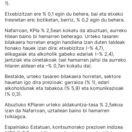
1).
Etxebizitzan ere % 0,1 egin du behera, bai eta etxeko
tresnetan ere; botiketan, berriz, % 0,2 egin du behera.
Nafarroan, KPIa % 2,5ean kokatu da abuztuan, aurreko
hilean baino bi hamarren beherago. Urteko tasaren
bilakaera horretan eragin handiena izan duten taldeak
honako hauek izan dira: etxebizitza (–% 4,7),
elikagaiak eta alkoholik gabeko edariak (–% 2,4),
jantziak eta oinetakoak (sei hamarren jaitsi da aurreko
hilaren aldean eta –% 0,7an kokatu da).
Bestalde, urteko tasaren bilakaera horretan, sektore
hauetan igo dira prezioak: garraioa (% 1), edari
alkoholdunak eta tabakoa (% 5,9) eta komunikazioak
(% 0,3).
Abuztuko KPIaren urteko aldakuntza-tasa % 2,5ekoa
izan da Nafarroan, uztailean baino bi hamarren
txikiagoa.
Espainiako Estatuan, kontsumorako prezioen indizea