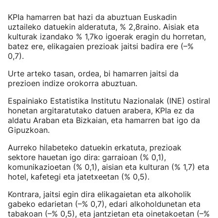
KPIa hamarren bat hazi da abuztuan Euskadin
uztaileko datuekin alderatuta, % 2,8raino. Aisiak eta
kulturak izandako % 1,7ko igoerak eragin du horretan,
batez ere, elikagaien prezioak jaitsi badira ere (–%
0,7).
Urte arteko tasan, ordea, bi hamarren jaitsi da
prezioen indize orokorra abuztuan.
Espainiako Estatistika Institutu Nazionalak (INE) ostiral
honetan argitaratutako datuen arabera, KPIa ez da
aldatu Araban eta Bizkaian, eta hamarren bat igo da
Gipuzkoan.
Aurreko hilabeteko datuekin erkatuta, prezioak
sektore hauetan igo dira: garraioan (% 0,1),
komunikazioetan (% 0,1), aisian eta kulturan (% 1,7) eta
hotel, kafetegi eta jatetxeetan (% 0,5).
Kontrara, jaitsi egin dira elikagaietan eta alkoholik
gabeko edarietan (–% 0,7), edari alkoholdunetan eta
tabakoan (–% 0,5), eta jantzietan eta oinetakoetan (–%