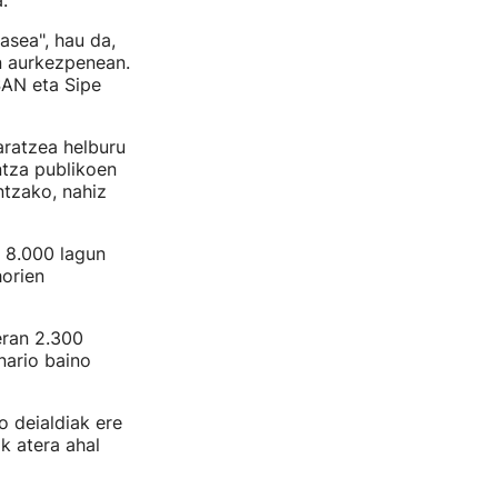
.
asea", hau da,
n aurkezpenean.
SAN eta Sipe
aratzea helburu
ntza publikoen
ntzako, nahiz
n 8.000 lagun
horien
eran 2.300
nario baino
o deialdiak ere
k atera ahal