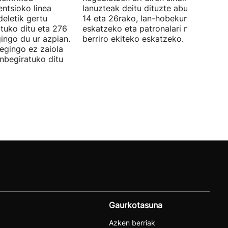
ntsioko linea
lanuzteak deitu dituzte abuztuaren 5,
eletik gertu
14 eta 26rako, lan-hobekuntzak
tuko ditu eta 276
eskatzeko eta patronalari negoziazio
ingo du ur azpian.
berriro ekiteko eskatzeko.
 egingo ez zaiola
inbegiratuko ditu
Gaurkotasuna
Azken berriak