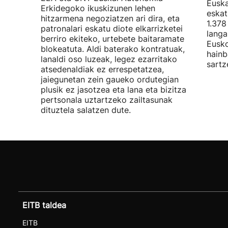
Euska
Erkidegoko ikuskizunen lehen
eskat
hitzarmena negoziatzen ari dira, eta
1.378
patronalari eskatu diote elkarrizketei
langa
berriro ekiteko, urtebete baitaramate
Eusko
blokeatuta. Aldi baterako kontratuak,
hainb
lanaldi oso luzeak, legez ezarritako
sartz
atsedenaldiak ez errespetatzea,
jaiegunetan zein gaueko ordutegian
plusik ez jasotzea eta lana eta bizitza
pertsonala uztartzeko zailtasunak
dituztela salatzen dute.
EITB taldea
EITB