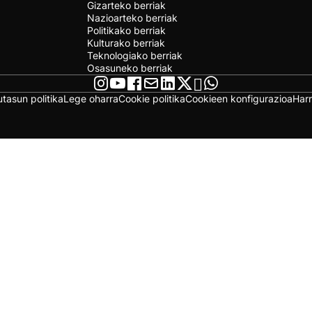
Gizarteko berriak
Nazioarteko berriak
Politikako berriak
Kulturako berriak
Teknologiako berriak
Osasuneko berriak
utasun politika
Lege oharra
Cookie politika
Cookieen konfigurazioa
Har