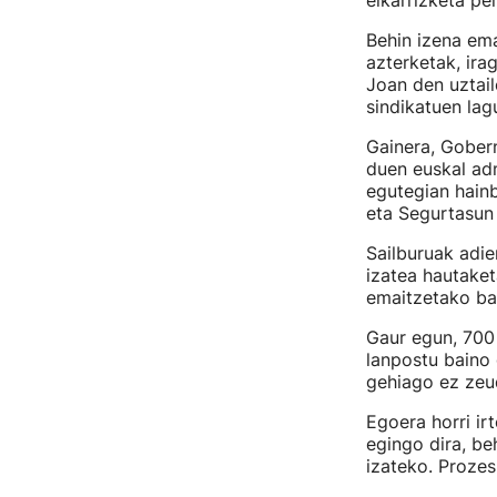
elkarrizketa pe
Behin izena ema
azterketak, ira
Joan den uztai
sindikatuen lag
Gainera, Gober
duen euskal ad
egutegian hainb
eta Segurtasun 
Sailburuak adie
izatea hautaket
emaitzetako ba
Gaur egun, 700 
lanpostu baino 
gehiago ez zeud
Egoera horri ir
egingo dira, be
izateko. Prozes