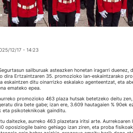
025/12/17 - 14:23
Segurtasun sailburuak asteazken honetan iragarri duenez, 
o dira Ertzaintzaren 35. promozioko lan-eskaintzarako pr
a eskaintzen ditu oinarrizko eskalako agenteentzat, eta a
ena emateko epea.
aurreko promozioko 463 plaza hutsak betetzeko deitu zen,
geratu dira bete gabe; izan ere, 3.609 hautagaien % 90ek e
 eta psikoteknikoak gainditu.
tu daitezke, aurreko 463 plazetara iritsi arte. Aurrekoaren 
0 oposiziogile baino gehiago izan ziren, eta proba fisikoa