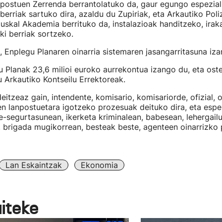
npostuen Zerrenda berrantolatuko da, gaur egungo espezial
 berriak sartuko dira, azaldu du Zupiriak, eta Arkautiko Poli
Euskal Akademia berrituko da, instalazioak handitzeko, irak
ki berriak sortzeko.
, Enplegu Planaren oinarria sistemaren jasangarritasuna iza
 Planak 23,6 milioi euroko aurrekontua izango du, eta ost
 Arkautiko Kontseilu Errektoreak.
eitzeaz gain, intendente, komisario, komisariorde, ofizial, o
n lanpostuetara igotzeko prozesuak deituko dira, eta espe
e-segurtasunean, ikerketa kriminalean, babesean, lehergail
 brigada mugikorrean, besteak beste, agenteen oinarrizko 
Lan Eskaintzak
Ekonomia
aiteke