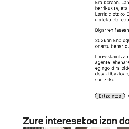
Era berean, La
berrikusita, eta
Larrialdietako 
izateko eta edu
Bigarren fasean
2026an Enplegu
onartu behar du
Lan-eskaintza d
agente lehenare
egingo dira bid
desaktibazioan,
sortzeko.
Ertzaintza
Zure interesekoa izan d