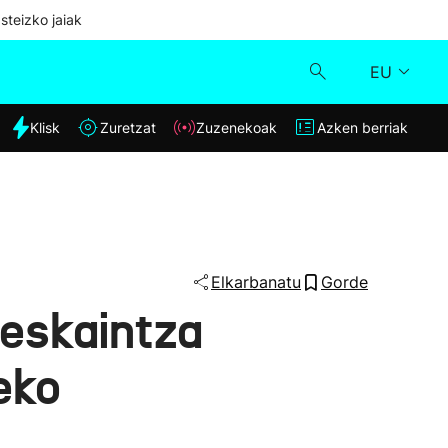
steizko jaiak
EU
dia
Klisk
Zuretzat
Zuzenekoak
Azken berriak
Klisk
Zuzenekoak
Zuretzat
Elkarbanatu
Gorde
-eskaintza
Azken berriak
eko