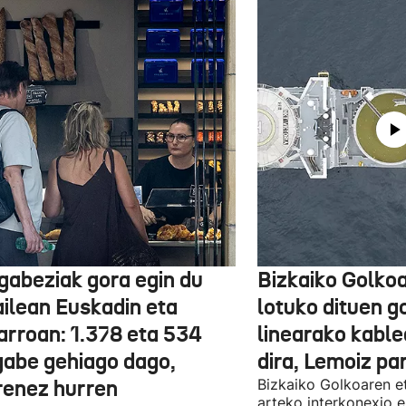
gabeziak gora egin du
Bizkaiko Golkoa
ailean Euskadin eta
lotuko dituen g
arroan: 1.378 eta 534
linearako kable
gabe gehiago dago,
dira, Lemoiz pa
renez hurren
Bizkaiko Golkoaren e
arteko interkonexio e