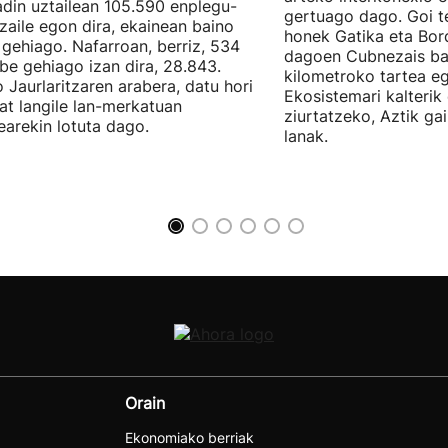
din uztailean 105.590 enplegu-
gertuago dago. Goi te
zaile egon dira, ekainean baino
honek Gatika eta Bord
 gehiago. Nafarroan, berriz, 534
dagoen Cubnezais ba
be gehiago izan dira, 28.843.
kilometroko tartea eg
 Jaurlaritzaren arabera, datu hori
Ekosistemari kalterik
at langile lan-merkatuan
ziurtatzeko, Aztik ga
earekin lotuta dago.
lanak.
Orain
Ekonomiako berriak