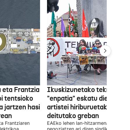
 eta Frantzia
Ikuskizunetako teknikariek
oi tentsioko
"enpatia" eskatu diete
a jartzen hasi
artistei hiriburuetako jaiet
rean
deitutako greban
ta Frantziaren
EAEko lehen lan-hitzarmena
lektrikoa
negoziatzen ari diren sindikatuek