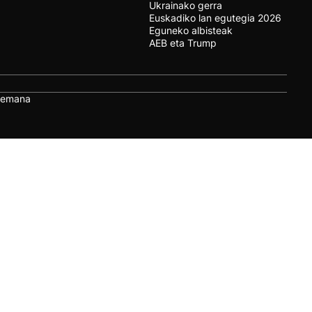
Ukrainako gerra
Euskadiko lan egutegia 2026
Eguneko albisteak
AEB eta Trump
remana