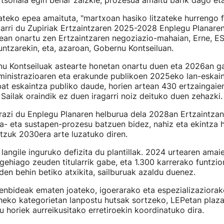
rtsonala egin behar zaizkie, prozesua amaitu barik dago eta
teko epea amaituta, "martxoan hasiko litzateke hurrengo f
garri du Zupiriak Ertzaintzaren 2025-2028 Enplegu Planare
lean onartu zen Ertzaintzaren negoziazio-mahaian, Erne, E
untzarekin, eta, azaroan, Gobernu Kontseiluan.
nu Kontseiluak astearte honetan onartu duen eta 2026an g
ministrazioaren eta erakunde publikoen 2025eko lan-eskai
at eskaintza publiko daude, horien artean 430 ertzaingaie
Sailak oraindik ez duen iragarri noiz deituko duen zehazki.
razi du Enplegu Planaren helburua dela 2028an Ertzaintza
a- eta sustapen-prozesu batzuen bidez, nahiz eta ekintza 
tzuk 2030era arte luzatuko diren.
langile inguruko defizita du plantillak. 2024 urtearen amai
gehiago zeuden titularrik gabe, eta 1.300 karrerako funtzio
en behin betiko atxikita, sailburuak azaldu duenez.
tenbideak ematen joateko, igoerarako eta espezializaziorak
heko kategorietan lanpostu hutsak sortzeko, LEPetan plaza
u horiek aurreikusitako erretiroekin koordinatuko dira.