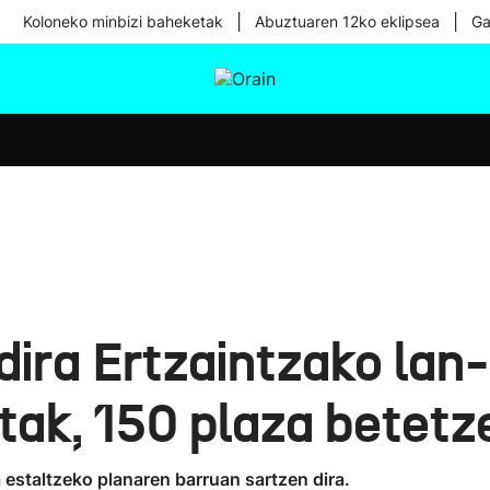
|
|
Koloneko minbizi baheketak
Abuztuaren 12ko eklipsea
Ga
tura
Ikusmiran
Egural
Osasuna
Teknologia
dira Ertzaintzako lan
tak, 150 plaza betetz
a estaltzeko planaren barruan sartzen dira.