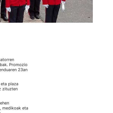
datorren
obak. Promozio
benduaren 23an
 eta plaza
z zituzten
lehen
k, medikoak eta