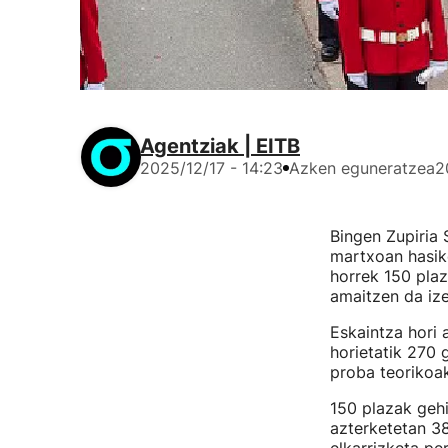
Agentziak | EITB
2025/12/17 - 14:23
Azken eguneratzea
2
Bingen Zupiria 
martxoan hasik
horrek 150 plaz
amaitzen da iz
Eskaintza hori 
horietatik 270 
proba teorikoak
150 plazak gehi
azterketetan 38