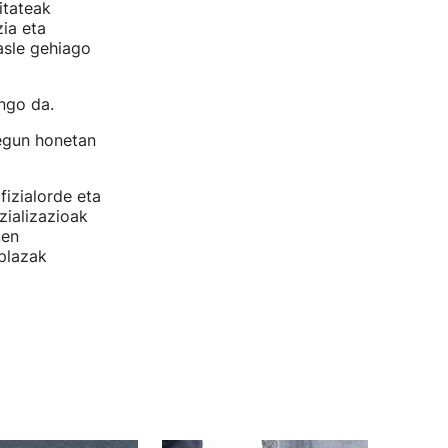
itateak
zia eta
asle gehiago
ngo da.
egun honetan
fizialorde eta
zializazioak
uen
plazak