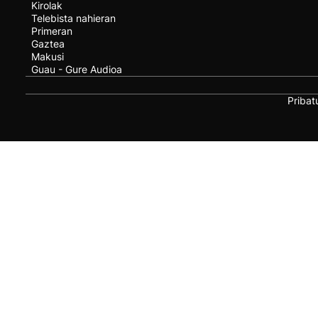
Kirolak
Telebista nahieran
Primeran
Gaztea
Makusi
Guau - Gure Audioa
Pribat