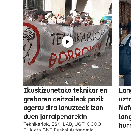
Ikuskizunetako teknikarien
Lan
grebaren deitzaileak pozik
uzt
agertu dira lanuzteak izan
Naf
duen jarraipenarekin
lan
Teknikariok, ESK, LAB, UGT, CCOO,
hur
ELA eta CNT Euskal Autonomia