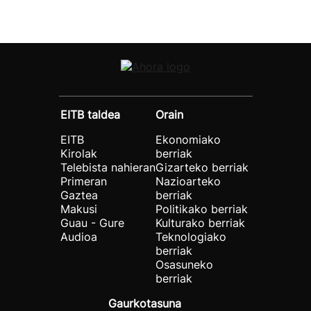
EITB taldea
Orain
EITB
Ekonomiako
Kirolak
berriak
Telebista nahieran
Gizarteko berriak
Primeran
Nazioarteko
Gaztea
berriak
Makusi
Politikako berriak
Guau - Gure
Kulturako berriak
Audioa
Teknologiako
berriak
Osasuneko
berriak
Gaurkotasuna