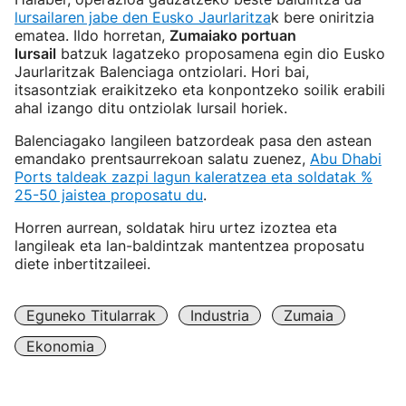
lursailaren jabe den Eusko Jaurlaritza
k bere oniritzia
ematea. Ildo horretan,
Zumaiako portuan
lursail
batzuk lagatzeko proposamena egin dio Eusko
Jaurlaritzak Balenciaga ontziolari. Hori bai,
itsasontziak eraikitzeko eta konpontzeko soilik erabili
ahal izango ditu ontziolak lursail horiek.
Balenciagako langileen batzordeak pasa den astean
emandako prentsaurrekoan salatu zuenez,
Abu Dhabi
Ports taldeak zazpi lagun kaleratzea eta soldatak %
25-50 jaistea proposatu du
.
Horren aurrean, soldatak hiru urtez izoztea eta
langileak eta lan-baldintzak mantentzea proposatu
diete inbertitzaileei.
Eguneko Titularrak
Industria
Zumaia
Ekonomia