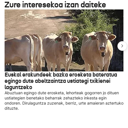
Zure interesekoa izan daiteke
Euskal erakundeek bazka erosketa bateratua
egingo dute abeltzaintza ustiategi txikienei
laguntzeko
Abuztuan egingo dute erosketa, lehorteak gogorren jo dituen
ustiategien benetako beharrak zehazteko inkesta egin
ondoren. Dirulaguntza zuzenak, berriz, urte amaieran aztertuko
dituzte.