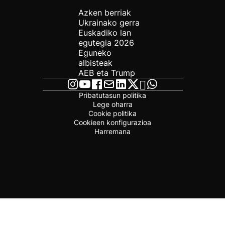
Azken berriak
Ukrainako gerra
Euskadiko lan
egutegia 2026
Eguneko
albisteak
AEB eta Trump
Pribatutasun politika
Lege oharra
Cookie politika
Cookieen konfigurazioa
Harremana