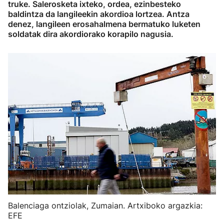
truke. Salerosketa ixteko, ordea, ezinbesteko
baldintza da langileekin akordioa lortzea. Antza
denez, langileen erosahalmena bermatuko luketen
soldatak dira akordiorako korapilo nagusia.
Balenciaga ontziolak, Zumaian. Artxiboko argazkia:
EFE