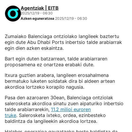
Agentziak | EITB
2025/12/19 - 06:30
Azken eguneratzea
2025/12/19 - 06:30
Zumaiako Balenciaga ontziolako langileek baztertu
egin dute Abu Dhabi Ports inbertsio talde arabiarrak
egin dien azken eskaintza.
Bart egin duten batzarrean, talde arabiarraren
proposamena ez onartzea erabaki dute.
Itxura guztien arabera, langileen erosahalmena
bermatuko luketen soldatak dira bi aldeen artean
akordioa lortzeko korapilo nagusia.
Pasa den azaroaren 30ean, Balenciaga ontziolak
salerosketa akordioa sinatu zuen aipaturiko inbertsio
talde arabiarrarekin,
11,2 milioi euroren
truke
. Salerosketa ixteko, ordea, ezinbesteko
baldintza da langileekin akordioa lortzea.
Halaber, operazioa gauzatzeko beste baldintza da