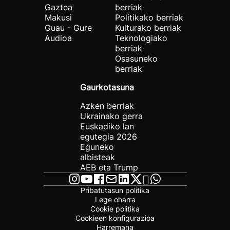
Gaztea
berriak
Makusi
Politikako berriak
Guau - Gure
Kulturako berriak
Audioa
Teknologiako
berriak
Osasuneko
berriak
Gaurkotasuna
Azken berriak
Ukrainako gerra
Euskadiko lan
egutegia 2026
Eguneko
albisteak
AEB eta Trump
Pribatutasun politika
Lege oharra
Cookie politika
Cookieen konfigurazioa
Harremana