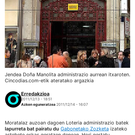
Jendea Doña Manolita administrazio aurrean itxaroten.
Cincodias.com-etik ateratako argazkia
Erredakzioa
2011/12/13 - 18:51
Azken eguneratzea
2011/12/14 - 16:07
Moratalaz auzoan dagoen Loteria administrazio batek
lapurreta bat pairatu du
Gabonetako Zozketa
izateko
astebete eskas geratzen denean. Hori gertatu