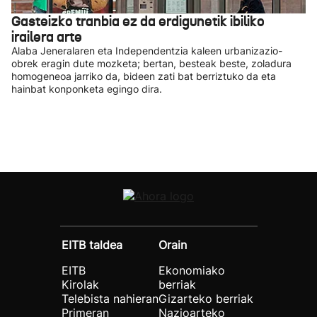
Gasteizko tranbia ez da erdigunetik ibiliko
irailera arte
Alaba Jeneralaren eta Independentzia kaleen urbanizazio-
obrek eragin dute mozketa; bertan, besteak beste, zoladura
homogeneoa jarriko da, bideen zati bat berriztuko da eta
hainbat konponketa egingo dira.
EITB taldea
Orain
EITB
Ekonomiako
Kirolak
berriak
Telebista nahieran
Gizarteko berriak
Primeran
Nazioarteko