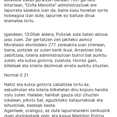
bitartean, "Doña Manolita" administrazioak ere
lapurreta saiakera izan da, baina kasu honetan sorte
hobeagoa izan dute, lapurrek ez baitute dirua
eramatea lortu.
Igandean, 13:00ak aldera, Poliziak sute baten abisua
jaso zuen. Zer gertatzen zen jakiteko asmoz
Moratalaz etorbideko 277. zenbakira joan zirenean,
baina, poliziek ez zuten kerik ikusi. Arrastoen bila
zebiltzala, loteria administrazioan butroi bat aurkitu
zuten, eta kutxa gotorra, zulatuta. Horrez gain,
billeteak eta loteria dezimoak erreta aurkitu zituzten.
Normal 0 21
Nahiz eta kutxa gotorra zabaltzea lortu ez,
eskudirutan eta loteria bilketetan diru kopuru handia
ostu zuten. Halaber, hainbat gauza utzi zituzten
lokalean, pikotx bat, eguzkitako betaurrekoak eta
bihurkinak, besteak beste.
Agenteek, oraingoz, ez dute lapurretarekin zerikusirik
duen atxiloketarik egin, eta kasua Madrilgo Polizia