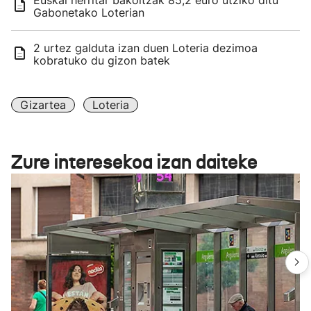
Euskal herritar bakoitzak 85,2 euro utziko ditu
Gabonetako Loterian
2 urtez galduta izan duen Loteria dezimoa
kobratuko du gizon batek
Gizartea
Loteria
Zure interesekoa izan daiteke