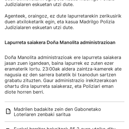
Judizialaren eskuetan utzi dute.
Agenteek, oraingoz, ez dute lapurretarekin zerikusirik
duen atxiloketarik egin, eta kasua Madrilgo Polizia
Judizialaren eskuetan utzi dute.
Lapurreta saiakera Doña Manolita administrazioan
Doña Manolita administrazioak ere lapurreta saiakera
jasan zuen igandean, baina lapurrek ez zuten ezer
eramaterik lortu. 23:00ak aldera zaintza-kamerek ate
nagusia ez den sarrera batetik bi txanodun sartzen
grabatu zituzten. Gaur administrazio irekitzerakoan
ohartu dira lapurreta saiakeraz, eta Poliziari eman
diote horren berri.
Madrilen badakite zein den Gabonetako
Loteriaren zenbaki saritua