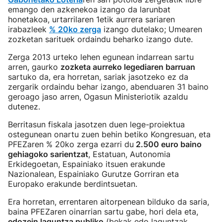
emango den azkenekoa izango da larunbat
honetakoa, urtarrilaren 1etik aurrera sariaren
irabazleek
% 20ko zerga
izango dutelako; Umearen
zozketan sarituek ordaindu beharko izango dute.
Zerga 2013 urteko lehen egunean indarrean sartu
arren, gaurko
zozketa aurreko legediaren barruan
sartuko da, era horretan, sariak jasotzeko ez da
zergarik ordaindu behar izango, abenduaren 31 baino
geroago jaso arren, Ogasun Ministeriotik azaldu
dutenez.
Berritasun fiskala jasotzen duen lege-proiektua
ostegunean onartu zuen behin betiko Kongresuan, eta
PFEZaren % 20ko zerga ezarri du
2.500 euro baino
gehiagoko sarientzat
, Estatuan, Autonomia
Erkidegoetan, Espainiako itsuen erakunde
Nazionalean, Espainiako Gurutze Gorriran eta
Europako erakunde berdintsuetan.
Era horretan, errentaren aitorpenean bilduko da saria,
baina PFEZaren oinarrian sartu gabe, hori dela eta,
edozein laguntza publiko
(bekak edo laguntzak