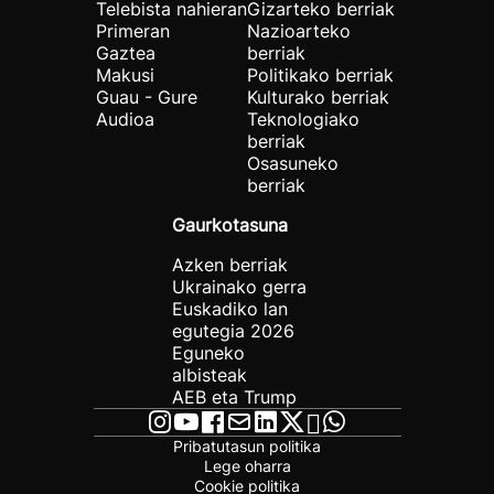
Telebista nahieran
Gizarteko berriak
Primeran
Nazioarteko
Gaztea
berriak
Makusi
Politikako berriak
Guau - Gure
Kulturako berriak
Audioa
Teknologiako
berriak
Osasuneko
berriak
Gaurkotasuna
Azken berriak
Ukrainako gerra
Euskadiko lan
egutegia 2026
Eguneko
albisteak
AEB eta Trump
Pribatutasun politika
Lege oharra
Cookie politika