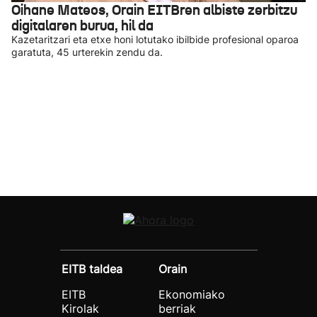
Oihane Mateos, Orain EITBren albiste zerbitzu
digitalaren burua, hil da
Kazetaritzari eta etxe honi lotutako ibilbide profesional oparoa
garatuta, 45 urterekin zendu da.
EITB taldea
Orain
EITB
Ekonomiako
Kirolak
berriak