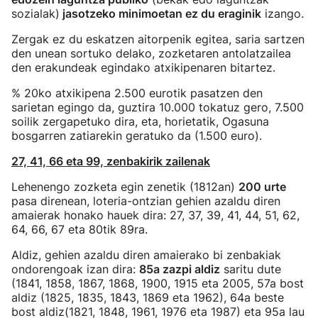
sozialak)
jasotzeko minimoetan ez du eraginik
izango.
Zergak ez du eskatzen aitorpenik egitea, saria sartzen
den unean sortuko delako, zozketaren antolatzailea
den erakundeak egindako atxikipenaren bitartez.
% 20ko atxikipena 2.500 eurotik pasatzen den
sarietan egingo da, guztira 10.000 tokatuz gero, 7.500
soilik zergapetuko dira, eta, horietatik, Ogasuna
bosgarren zatiarekin geratuko da (1.500 euro).
27, 41, 66 eta 99, zenbakirik zailenak
Lehenengo zozketa egin zenetik (1812an)
200 urte
pasa direnean, loteria-ontzian gehien azaldu diren
amaierak honako hauek dira: 27, 37, 39, 41, 44, 51, 62,
64, 66, 67 eta 80tik 89ra.
Aldiz, gehien azaldu diren amaierako bi zenbakiak
ondorengoak izan dira:
85a zazpi aldiz
saritu dute
(1841, 1858, 1867, 1868, 1900, 1915 eta 2005, 57a bost
aldiz (1825, 1835, 1843, 1869 eta 1962), 64a beste
bost aldiz(1821, 1848, 1961, 1976 eta 1987) eta 95a lau