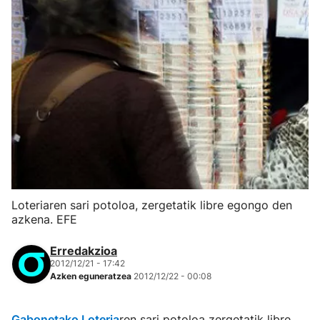
Loteriaren sari potoloa, zergetatik libre egongo den
azkena. EFE
Erredakzioa
2012/12/21 - 17:42
Azken eguneratzea
2012/12/22 - 00:08
Gabonetako Loteria
ren sari potoloa zergetatik libre