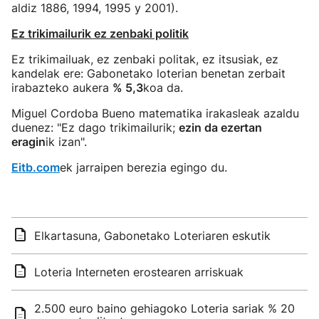
aldiz 1886, 1994, 1995 y 2001).
Ez trikimailurik ez zenbaki politik
Ez trikimailuak, ez zenbaki politak, ez itsusiak, ez
kandelak ere: Gabonetako loterian benetan zerbait
irabazteko aukera
% 5,3
koa da.
Miguel Cordoba Bueno matematika irakasleak azaldu
duenez: "Ez dago trikimailurik;
ezin da ezertan
eragin
ik izan".
Eitb.com
ek jarraipen berezia egingo du.
Elkartasuna, Gabonetako Loteriaren eskutik
Loteria Interneten erostearen arriskuak
2.500 euro baino gehiagoko Loteria sariak % 20