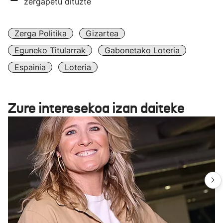
zergapetu dituzte
Zerga Politika
Gizartea
Eguneko Titularrak
Gabonetako Loteria
Espainia
Loteria
Zure interesekoa izan daiteke