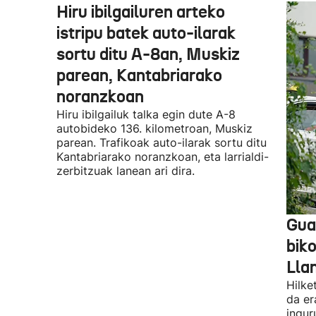
Hiru ibilgailuren arteko
istripu batek auto-ilarak
sortu ditu A-8an, Muskiz
parean, Kantabriarako
noranzkoan
Hiru ibilgailuk talka egin dute A-8
autobideko 136. kilometroan, Muskiz
parean. Trafikoak auto-ilarak sortu ditu
Kantabriarako noranzkoan, eta larrialdi-
zerbitzuak lanean ari dira.
Guar
biko
Lla
Hilke
da er
ingur