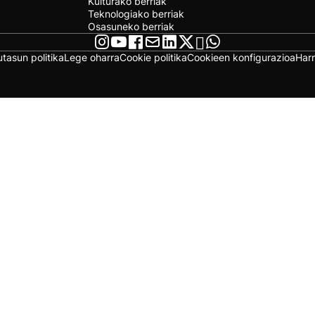
Kulturako berriak
Teknologiako berriak
Osasuneko berriak
utasun politika
Lege oharra
Cookie politika
Cookieen konfigurazioa
Har