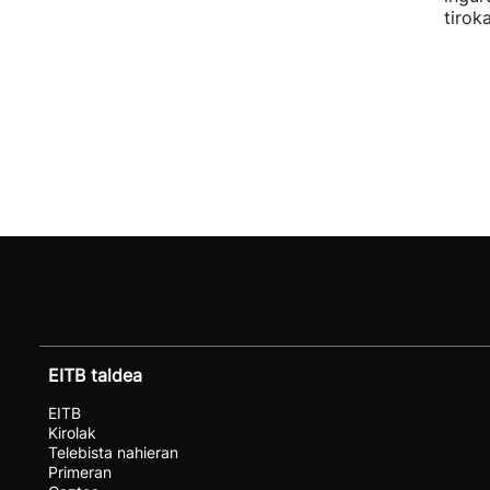
tirok
EITB taldea
EITB
Kirolak
Telebista nahieran
Primeran