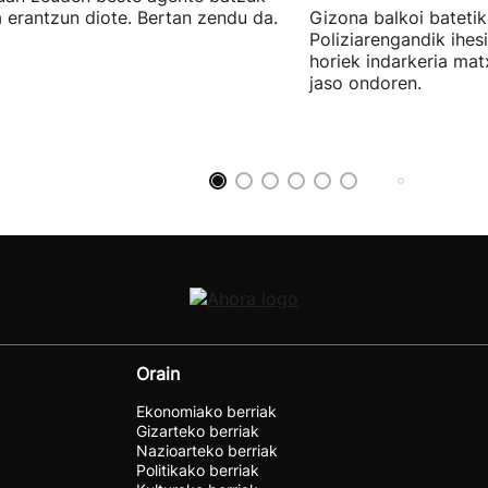
a erantzun diote. Bertan zendu da.
Gizona balkoi batetik 
Poliziarengandik ihes
horiek indarkeria mat
jaso ondoren.
Orain
Ekonomiako berriak
Gizarteko berriak
Nazioarteko berriak
Politikako berriak