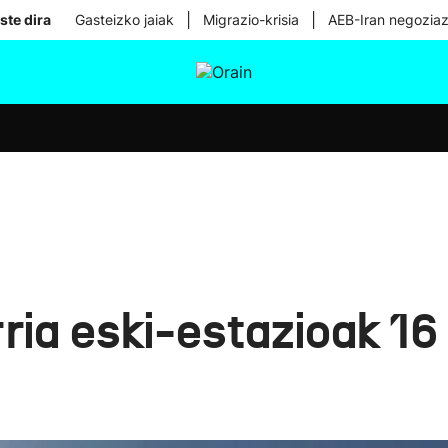
|
|
ste dira
Gasteizko jaiak
Migrazio-krisia
AEB-Iran negoziaz
tura
Ikusmiran
Egural
Osasuna
Teknologia
ria eski-estazioak 16