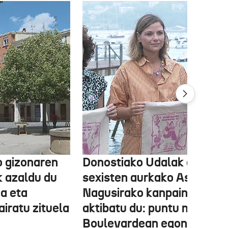
o gizonaren
Donostiako Udalak eraso
k azaldu du
sexisten aurkako Aste
oa eta
Nagusirako kanpaina
airatu zituela
aktibatu du: puntu morea
Boulevardean egongo da