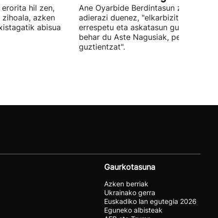
erorita hil zen,
Ane Oyarbide Berdintasun zinegotzia
i zihoala, azken
adierazi duenez, "elkarbizitza,
xistagatik abisua
errespetu eta askatasun gunea izan
behar du Aste Nagusiak, pertsona
guztientzat".
Gaurkotasuna
Azken berriak
Ukrainako gerra
Euskadiko lan egutegia 2026
Eguneko albisteak