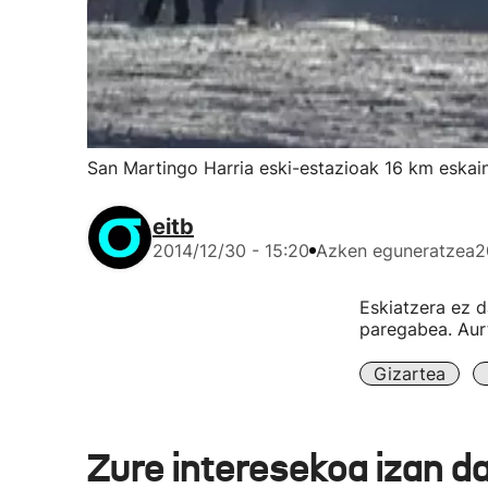
San Martingo Harria eski-estazioak 16 km eskai
eitb
2014/12/30 - 15:20
Azken eguneratzea
2
Eskiatzera ez d
paregabea. Aurt
Gizartea
Zure interesekoa izan d