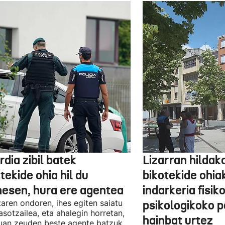
dia zibil batek
Lizarran hildak
tekide ohia hil du
bikotekide ohia
nesen, hura ere agentea
indarkeria fisik
taren ondoren, ihes egiten saiatu
psikologikoko p
asotzailea, eta ahalegin horretan,
hainbat urtez
uan zeuden beste agente batzuk