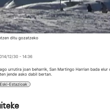
ntzen ditu gozatzeko
014/12/30 - 14:36
ago urrutira joan beharrik, San Martingo Harrian bada elur 
en jende asko dabil bertan.
Eski-Estazioak
aiteke