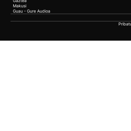
Gaztea
Makusi
Guau - Gure Audioa
Pribat