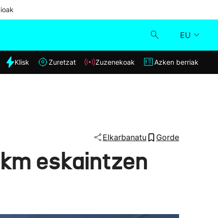
ioak
EU
dia
Klisk
Zuretzat
Zuzenekoak
Azken berriak
Klisk
Zuzenekoak
Zuretzat
Elkarbanatu
Gorde
 km eskaintzen
Azken berriak