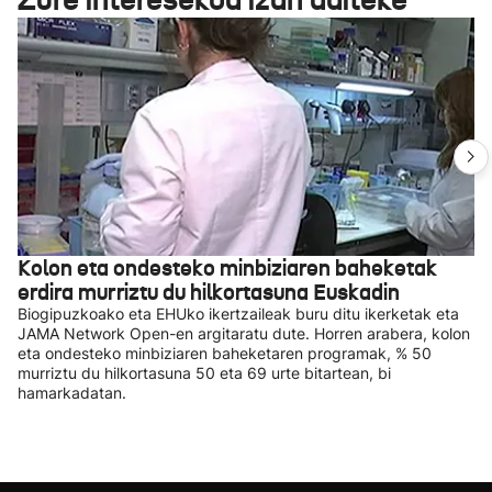
Kolon eta ondesteko minbiziaren baheketak
erdira murriztu du hilkortasuna Euskadin
Biogipuzkoako eta EHUko ikertzaileak buru ditu ikerketak eta
JAMA Network Open-en argitaratu dute. Horren arabera, kolon
eta ondesteko minbiziaren baheketaren programak, % 50
murriztu du hilkortasuna 50 eta 69 urte bitartean, bi
hamarkadatan.