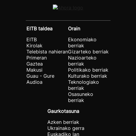
EITB taldea
Orain
EITB
Ekonomiako
Kirolak
berriak
Telebista nahieran
Gizarteko berriak
Primeran
Nazioarteko
Gaztea
berriak
Makusi
Politikako berriak
Guau - Gure
Kulturako berriak
Audioa
Teknologiako
berriak
Osasuneko
berriak
Gaurkotasuna
Azken berriak
Ukrainako gerra
Euskadiko lan