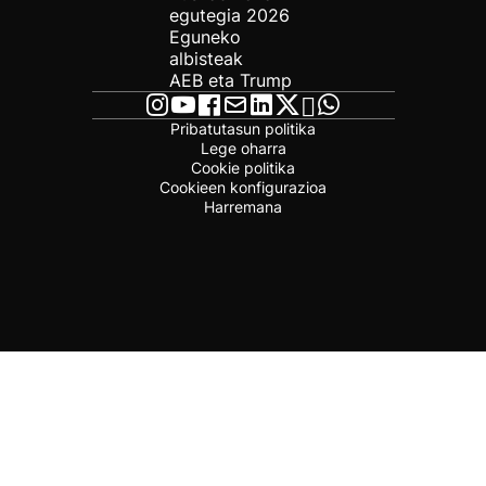
egutegia 2026
Eguneko
albisteak
AEB eta Trump
Pribatutasun politika
Lege oharra
Cookie politika
Cookieen konfigurazioa
Harremana