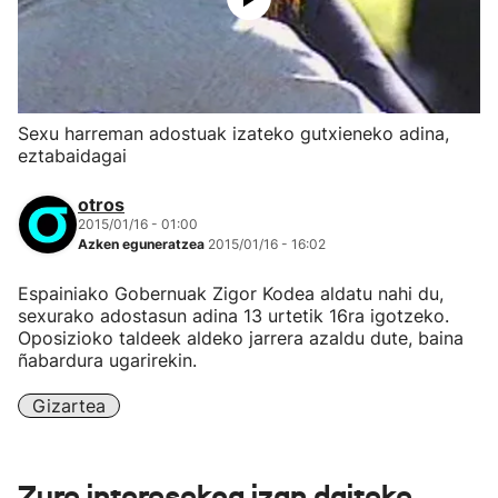
Sexu harreman adostuak izateko gutxieneko adina,
eztabaidagai
otros
2015/01/16 - 01:00
Azken eguneratzea
2015/01/16 - 16:02
Espainiako Gobernuak Zigor Kodea aldatu nahi du,
sexurako adostasun adina 13 urtetik 16ra igotzeko.
Oposizioko taldeek aldeko jarrera azaldu dute, baina
ñabardura ugarirekin.
Gizartea
Zure interesekoa izan daiteke