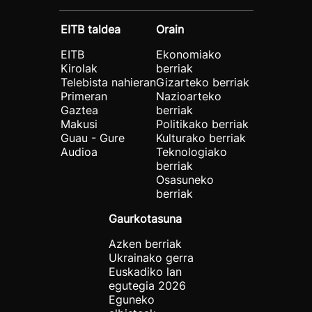
EITB taldea
Orain
EITB
Ekonomiako
Kirolak
berriak
Telebista nahieran
Gizarteko berriak
Primeran
Nazioarteko
Gaztea
berriak
Makusi
Politikako berriak
Guau - Gure
Kulturako berriak
Audioa
Teknologiako
berriak
Osasuneko
berriak
Gaurkotasuna
Azken berriak
Ukrainako gerra
Euskadiko lan
egutegia 2026
Eguneko