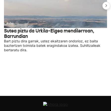
Sutea piztu da Urkila-Elgea mendilerroan,
Barrundian
Bart piztu dira garrak, ustez ekaitzaren ondorioz, ez baita
baztertzen tximista batek eragindakoa izatea. Suhiltzaileak
bertaratu dira.