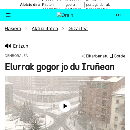
|
|
Albiste dira
Piraten
igoera
portugaldarrak
Abordatzea
Gasteizen
hondartzetan
EU
Hasiera
Aktualitatea
Gizartea
Aktualitatea
Bilatzailea
Politika
Entzun
DENBORALEA
Elkarbanatu
Gorde
Kultura
Elurrak gogor jo du Iruñean
Ikusmiran
Eguraldia