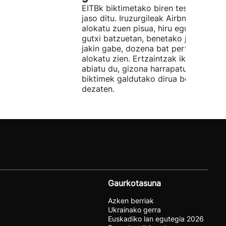
EITBk biktimetako biren testigantzak
jaso ditu. Iruzurgileak Airbnb bidez
alokatu zuen pisua, hiru egunez. Ordu
gutxi batzuetan, benetako jabeak eze
jakin gabe, dozena bat pertsonari
alokatu zien. Ertzaintzak ikerketa
abiatu du, gizona harrapatu eta
biktimek galdutako dirua berreskura
dezaten.
Gaurkotasuna
Azken berriak
Ukrainako gerra
Euskadiko lan egutegia 2026