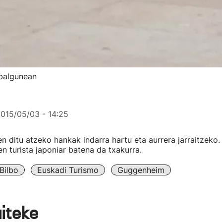
balgunean
015/05/03 - 14:25
en ditu atzeko hankak indarra hartu eta aurrera jarraitzeko
en turista japoniar batena da txakurra.
Bilbo
Euskadi Turismo
Guggenheim
aiteke