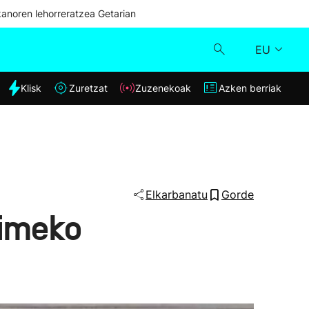
kanoren lehorreratzea Getarian
EU
dia
Klisk
Zuretzat
Zuzenekoak
Azken berriak
Klisk
Zuzenekoak
Zuretzat
Elkarbanatu
Gorde
eimeko
Azken berriak