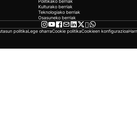
Politikako berriak
Kulturako berriak
Teknologiako berriak
Osasuneko berriak
utasun politika
Lege oharra
Cookie politika
Cookieen konfigurazioa
Har