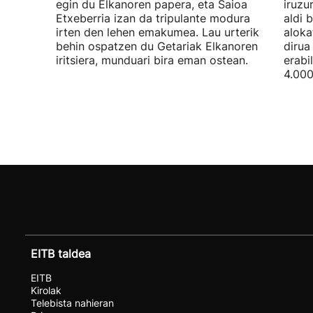
egin du Elkanoren papera, eta Saioa
iruzu
Etxeberria izan da tripulante modura
aldi 
irten den lehen emakumea. Lau urterik
aloka
behin ospatzen du Getariak Elkanoren
dirua
iritsiera, munduari bira eman ostean.
erabi
4.000
EITB taldea
EITB
Kirolak
Telebista nahieran