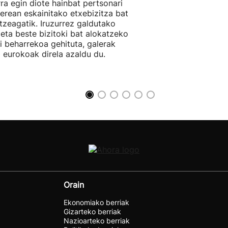
rra egin diote hainbat pertsonari
berean eskainitako etxebizitza bat
tzeagatik. Iruzurrez galdutako
 eta beste bizitoki bat alokatzeko
li beharrekoa gehituta, galerak
 eurokoak direla azaldu du.
Orain
Ekonomiako berriak
Gizarteko berriak
Nazioarteko berriak