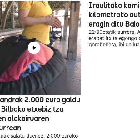
Iraulitako kami
kilometroko aut
eragin ditu Bai
22:00etatik aurrera, 
erabat itxita egongo 
gorabehera, ibilgailua
jandrak 2.000 euro galdu
 Bilboko etxebizitza
en alokairuaren
zurrean
tuak salatu duenez, 2.000 euroko