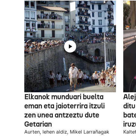
Elkanok munduari buelta
Ale
eman eta jaioterrira itzuli
ditu
zen unea antzeztu dute
bat
Getarian
iru
Aurten, lehen aldiz, Mikel Larrañagak
Kalte