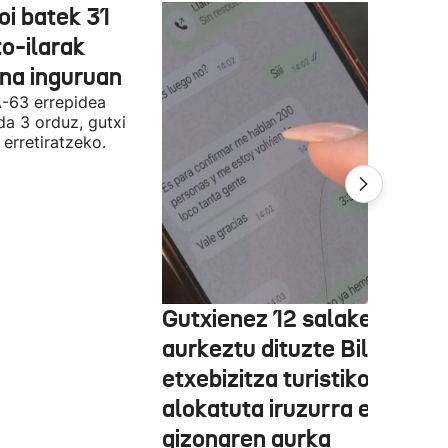
oi batek 31
o-ilarak
ona inguruan
A-63 errepidea
da 3 orduz, gutxi
 erretiratzeko.
Gutxienez 12 salaketa
aurkeztu dituzte Bilbon
etxebizitza turistiko bat
alokatuta iruzurra egin zue
gizonaren aurka