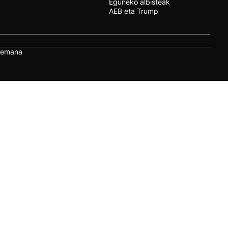
Eguneko albisteak
AEB eta Trump
remana