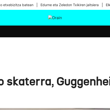
|
|
ko etxebizitza batean
Edurne eta Zeledon Txikiren jaitsiera
El
tura
Ikusmiran
Egural
Osasuna
Teknologia
o skaterra, Guggenh