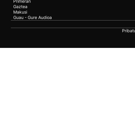
Primeran
Gaztea
Makusi
Guau - Gure Audioa
Pribat