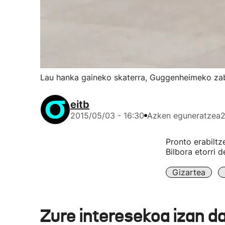
Lau hanka gaineko skaterra, Guggenheimeko za
eitb
2015/05/03 - 16:30
Azken eguneratzea
2
Pronto erabiltz
Bilbora etorri d
Gizartea
Zure interesekoa izan d