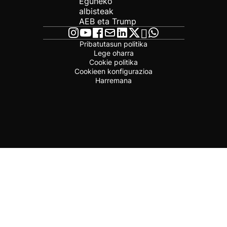
Eguneko
albisteak
AEB eta Trump
Pribatutasun politika
Lege oharra
Cookie politika
Cookieen konfigurazioa
Harremana