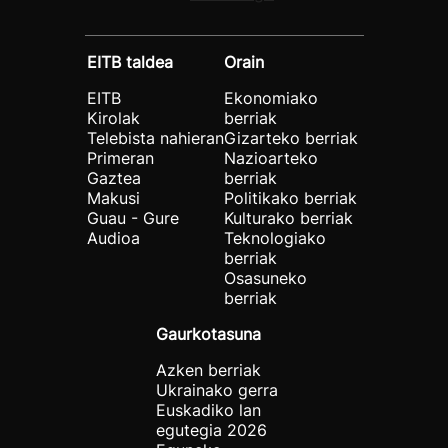
EITB taldea
Orain
EITB
Ekonomiako
Kirolak
berriak
Telebista nahieran
Gizarteko berriak
Primeran
Nazioarteko
Gaztea
berriak
Makusi
Politikako berriak
Guau - Gure
Kulturako berriak
Audioa
Teknologiako
berriak
Osasuneko
berriak
Gaurkotasuna
Azken berriak
Ukrainako gerra
Euskadiko lan
egutegia 2026