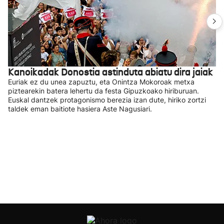
Kanoikadak Donostia astinduta abiatu dira jaiak
Euriak ez du unea zapuztu, eta Onintza Mokoroak metxa
piztearekin batera lehertu da festa Gipuzkoako hiriburuan.
Euskal dantzek protagonismo berezia izan dute, hiriko zortzi
taldek eman baitiote hasiera Aste Nagusiari.