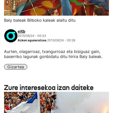
Baly baleak Bilboko kaleak alaitu ditu
eitb
2015/08/24 - 00:33
Azken eguneratzea
2015/08/24 - 00:28
Aurten, olagarroaz, txangurroaz eta bisiguaz gain,
baserriko lagunak gonbidatu ditu hirira Baly baleak.
Gizartea
Zure interesekoa izan daiteke