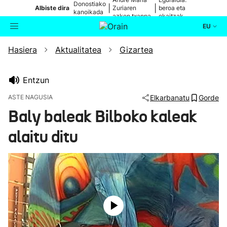
Donostiako
|
|
Albiste dira
Zuriaren
beroa eta
kanoikada
azken txanpa
ekaitzak
EU
Hasiera
Aktualitatea
Gizartea
Aktualitatea
Bilatzailea
Politika
Entzun
ASTE NAGUSIA
Elkarbanatu
Gorde
Kultura
Baly baleak Bilboko kaleak
alaitu ditu
Ikusmiran
Eguraldia