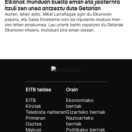
Elkanok munduari buelta eman eta jaioterrira
itzuli zen unea antzeztu dute Getarian
Aurten, lehen aldiz, Mikel Larrañagak egin du Elkanoren
papera, eta Saioa Etxeberria izan da tripulante modura irten
den lehen emakumea. Lau urterik behin ospatzen du Getariak
Elkanoren iritsiera, munduari bira eman ostean.
EITB taldea
Orain
EITB
Ekonomiako
Kirolak
berriak
Telebista nahieran
Gizarteko berriak
Primeran
Nazioarteko
Gaztea
berriak
Makusi
Politikako berriak