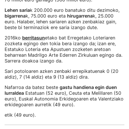
Lehen saria
k 200.000 euro banatuko ditu dezimoko,
bigarrena
k, 75.000 euro eta
hirugarrena
k, 25.000
euro. Halaber, lehen sariaren azken zenbakiaz gain,
beste bi terminaziok ere saria izango dute.
2016ko
berritasun
etako bat Erregetako Loteriaren
zozketa egingo den tokia bera izango da; izan ere,
Estatuko Loteria eta Apustuen zozketen aretoan
beharrean Madrilgo Arte Ederren Zirkuluan egingo da.
Sarrera doakoa izango da.
Sari potoloaren azken zenbaki errepikatuenak 0 (20
aldiz), 7 (14 aldiz) eta 9 (13 aldiz) dira.
Nafarroa da batez beste
gastu handiena egin duen
lurraldea
Estatuan (52 euro), Ceuta eta Melillaren (50
euro), Euskal Autonomia Erkidegoaren eta Valentziako
erkidegoaren aurretik (49 euro).
etik (49 euro).