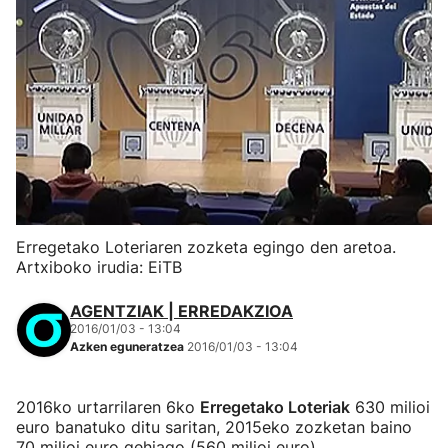
Erregetako Loteriaren zozketa egingo den aretoa.
Artxiboko irudia: EiTB
AGENTZIAK | ERREDAKZIOA
2016/01/03 - 13:04
Azken eguneratzea
2016/01/03 - 13:04
2016ko urtarrilaren 6ko
Erregetako Loteriak
630 milioi
euro banatuko ditu saritan, 2015eko zozketan baino
70 milioi euro gehiago (560 milioi euro).