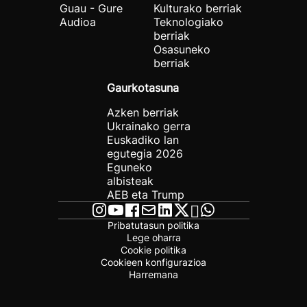
Guau - Gure
Kulturako berriak
Audioa
Teknologiako
berriak
Osasuneko
berriak
Gaurkotasuna
Azken berriak
Ukrainako gerra
Euskadiko lan
egutegia 2026
Eguneko
albisteak
AEB eta Trump
Pribatutasun politika
Lege oharra
Cookie politika
Cookieen konfigurazioa
Harremana