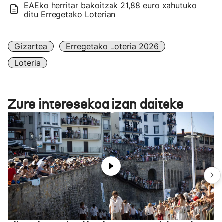
EAEko herritar bakoitzak 21,88 euro xahutuko
ditu Erregetako Loterian
Gizartea
Erregetako Loteria 2026
Loteria
Zure interesekoa izan daiteke