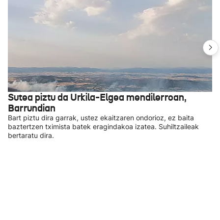
Sutea piztu da Urkila-Elgea mendilerroan,
Barrundian
Bart piztu dira garrak, ustez ekaitzaren ondorioz, ez baita
baztertzen tximista batek eragindakoa izatea. Suhiltzaileak
bertaratu dira.