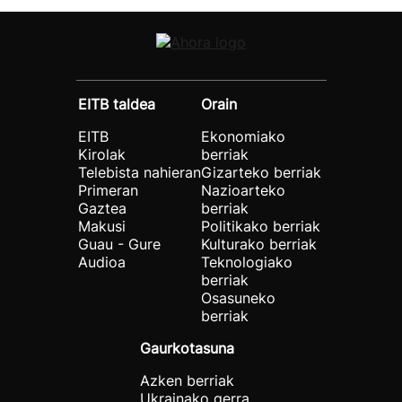
EITB taldea
Orain
EITB
Ekonomiako
Kirolak
berriak
Telebista nahieran
Gizarteko berriak
Primeran
Nazioarteko
Gaztea
berriak
Makusi
Politikako berriak
Guau - Gure
Kulturako berriak
Audioa
Teknologiako
berriak
Osasuneko
berriak
Gaurkotasuna
Azken berriak
Ukrainako gerra