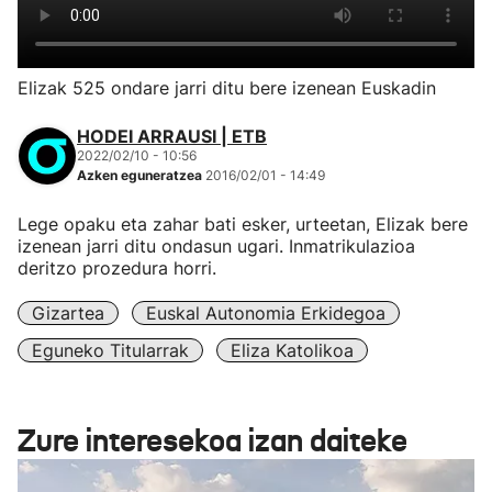
Elizak 525 ondare jarri ditu bere izenean Euskadin
HODEI ARRAUSI | ETB
2022/02/10 - 10:56
Azken eguneratzea
2016/02/01 - 14:49
Lege opaku eta zahar bati esker, urteetan, Elizak bere
izenean jarri ditu ondasun ugari. Inmatrikulazioa
deritzo prozedura horri.
Gizartea
Euskal Autonomia Erkidegoa
Eguneko Titularrak
Eliza Katolikoa
Zure interesekoa izan daiteke