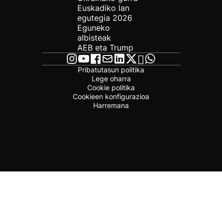
Euskadiko lan
egutegia 2026
Eguneko
albisteak
AEB eta Trump
Pribatutasun politika
Lege oharra
Cookie politika
Cookieen konfigurazioa
Harremana