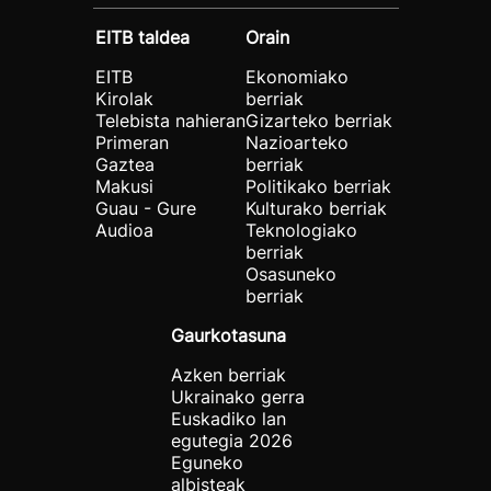
EITB taldea
Orain
EITB
Ekonomiako
Kirolak
berriak
Telebista nahieran
Gizarteko berriak
Primeran
Nazioarteko
Gaztea
berriak
Makusi
Politikako berriak
Guau - Gure
Kulturako berriak
Audioa
Teknologiako
berriak
Osasuneko
berriak
Gaurkotasuna
Azken berriak
Ukrainako gerra
Euskadiko lan
egutegia 2026
Eguneko
albisteak