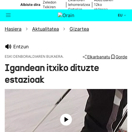
Zeledon
|
|
Albiste dira
lehorreratzea
12ko
Txikiren
Getarian
eklipsea
jaitsiera
EU
Hasiera
Aktualitatea
Gizartea
Aktualitatea
Bilatzailea
Politika
Entzun
ESKI DENBORALDIAREN BUKAERA.
Elkarbanatu
Gorde
Kultura
Igandean itxiko dituzte
estazioak
Ikusmiran
Eguraldia