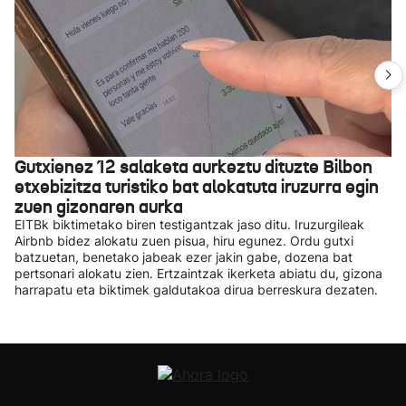
Gutxienez 12 salaketa aurkeztu dituzte Bilbon
etxebizitza turistiko bat alokatuta iruzurra egin
zuen gizonaren aurka
EITBk biktimetako biren testigantzak jaso ditu. Iruzurgileak
Airbnb bidez alokatu zuen pisua, hiru egunez. Ordu gutxi
batzuetan, benetako jabeak ezer jakin gabe, dozena bat
pertsonari alokatu zien. Ertzaintzak ikerketa abiatu du, gizona
harrapatu eta biktimek galdutakoa dirua berreskura dezaten.