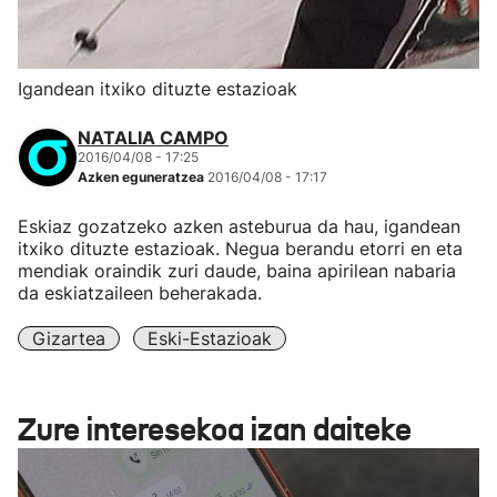
Igandean itxiko dituzte estazioak
NATALIA CAMPO
2016/04/08 - 17:25
Azken eguneratzea
2016/04/08 - 17:17
Eskiaz gozatzeko azken asteburua da hau, igandean
itxiko dituzte estazioak. Negua berandu etorri en eta
mendiak oraindik zuri daude, baina apirilean nabaria
da eskiatzaileen beherakada.
Gizartea
Eski-Estazioak
Zure interesekoa izan daiteke