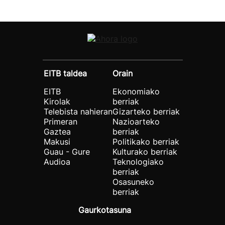
EITB taldea
Orain
EITB
Ekonomiako
Kirolak
berriak
Telebista nahieran
Gizarteko berriak
Primeran
Nazioarteko
Gaztea
berriak
Makusi
Politikako berriak
Guau - Gure
Kulturako berriak
Audioa
Teknologiako
berriak
Osasuneko
berriak
Gaurkotasuna