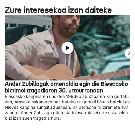
Zure interesekoa izan daiteke
Ander Zubillagak omenaldia egin die Biescasko
biktimei tragediaren 30. urteurrenean
Biescasko kanpinaren uholdea 1996ko abuztuaren 7an gertatu
zen, Araseko sakanaren bat-bateko ur-goraldi bikain batek Las
Nieves kanpina suntsitu zuenean. 87 pertsona hil ziren eta 187
zauritu. Ander Zubillaga gitarrista tolosarrak sei urte eskasekin
bizi izan zuen tragedia hura.