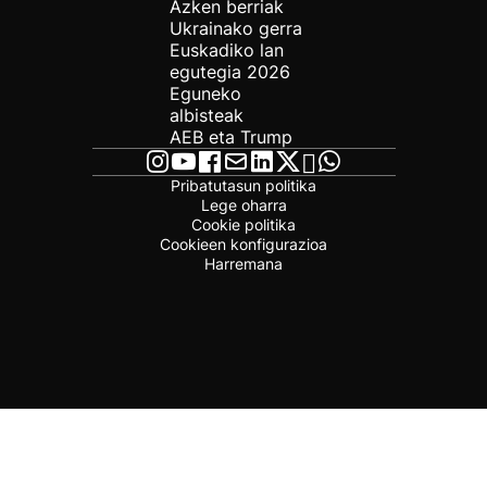
Azken berriak
Ukrainako gerra
Euskadiko lan
egutegia 2026
Eguneko
albisteak
AEB eta Trump
Pribatutasun politika
Lege oharra
Cookie politika
Cookieen konfigurazioa
Harremana