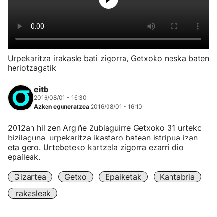
Urpekaritza irakasle bati zigorra, Getxoko neska baten
heriotzagatik
eitb
2016/08/01 - 16:30
Azken eguneratzea
2016/08/01 - 16:10
2012an hil zen Argiñe Zubiaguirre Getxoko 31 urteko
bizilaguna, urpekaritza ikastaro batean istripua izan
eta gero. Urtebeteko kartzela zigorra ezarri dio
epaileak.
Gizartea
Getxo
Epaiketak
Kantabria
Irakasleak