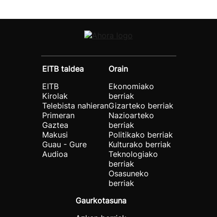
EITB taldea
Orain
EITB
Ekonomiako
Kirolak
berriak
Telebista nahieran
Gizarteko berriak
Primeran
Nazioarteko
Gaztea
berriak
Makusi
Politikako berriak
Guau - Gure
Kulturako berriak
Audioa
Teknologiako
berriak
Osasuneko
berriak
Gaurkotasuna