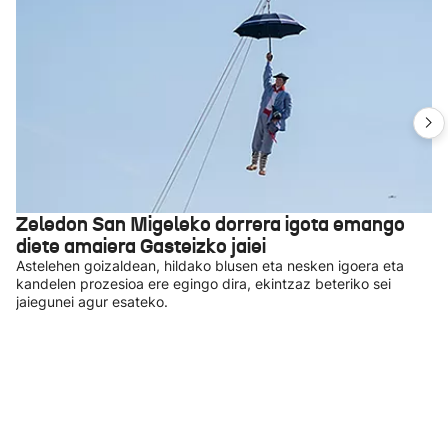
Zeledon San Migeleko dorrera igota emango
diete amaiera Gasteizko jaiei
Astelehen goizaldean, hildako blusen eta nesken igoera eta
kandelen prozesioa ere egingo dira, ekintzaz beteriko sei
jaiegunei agur esateko.