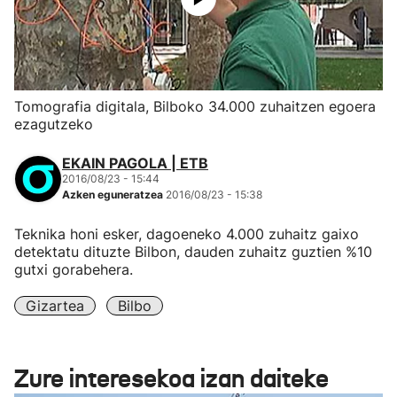
Tomografia digitala, Bilboko 34.000 zuhaitzen egoera
ezagutzeko
EKAIN PAGOLA | ETB
2016/08/23 - 15:44
Azken eguneratzea
2016/08/23 - 15:38
Teknika honi esker, dagoeneko 4.000 zuhaitz gaixo
detektatu dituzte Bilbon, dauden zuhaitz guztien %10
gutxi gorabehera.
Gizartea
Bilbo
Zure interesekoa izan daiteke