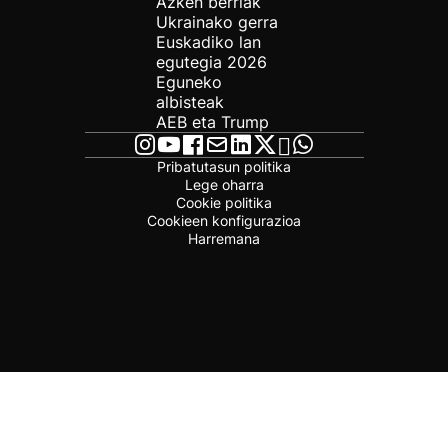
Azken berriak
Ukrainako gerra
Euskadiko lan
egutegia 2026
Eguneko
albisteak
AEB eta Trump
Pribatutasun politika
Lege oharra
Cookie politika
Cookieen konfigurazioa
Harremana