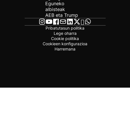
Eguneko
albisteak
AEB eta Trump
Pribatutasun politika
Lege oharra
Cookie politika
Cookieen konfigurazioa
Harremana