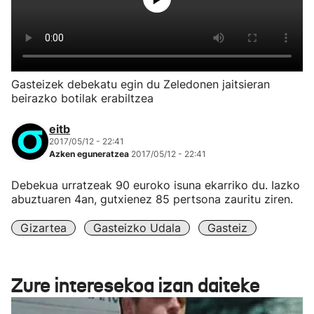
Gasteizek debekatu egin du Zeledonen jaitsieran
beirazko botilak erabiltzea
eitb
2017/05/12 - 22:41
Azken eguneratzea
2017/05/12 - 22:41
Debekua urratzeak 90 euroko isuna ekarriko du. Iazko
abuztuaren 4an, gutxienez 85 pertsona zauritu ziren.
Gizartea
Gasteizko Udala
Gasteiz
Zure interesekoa izan daiteke