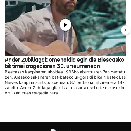
Ander Zubillagak omenaldia egin die Biescasko
biktimei tragediaren 30. urteurrenean
Biescasko kanpinaren uholdea 1996ko abuztuaren 7an gertatu
zen, Araseko sakanaren bat-bateko ur-goraldi bikain batek Las
Nieves kanpina suntsitu zuenean. 87 pertsona hil ziren eta 187
zauritu. Ander Zubillaga gitarrista tolosarrak sei urte eskasekin
bizi izan zuen tragedia hura.