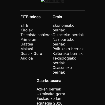
EITB taldea
Orain
EITB
Ekonomiako
Kirolak
berriak
Telebista nahieran
Gizarteko berriak
Primeran
Nazioarteko
Gaztea
berriak
Makusi
Politikako berriak
Guau - Gure
Kulturako berriak
Audioa
Teknologiako
berriak
Osasuneko
berriak
Gaurkotasuna
Azken berriak
Ukrainako gerra
Euskadiko lan
egutegia 2026