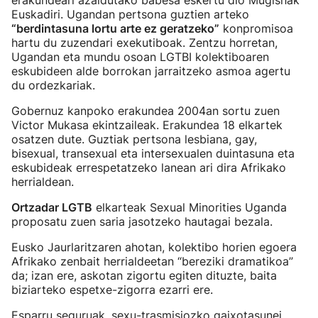
erakundeari azaldutako babesa eskertu dio Mugishak
Euskadiri. Ugandan pertsona guztien arteko
“berdintasuna lortu arte ez geratzeko”
konpromisoa
hartu du zuzendari exekutiboak. Zentzu horretan,
Ugandan eta mundu osoan LGTBI kolektiboaren
eskubideen alde borrokan jarraitzeko asmoa agertu
du ordezkariak.
Gobernuz kanpoko erakundea 2004an sortu zuen
Victor Mukasa ekintzaileak. Erakundea 18 elkartek
osatzen dute. Guztiak pertsona lesbiana, gay,
bisexual, transexual eta intersexualen duintasuna eta
eskubideak errespetatzeko lanean ari dira Afrikako
herrialdean.
Ortzadar LGTB
elkarteak Sexual Minorities Uganda
proposatu zuen saria jasotzeko hautagai bezala.
Eusko Jaurlaritzaren ahotan, kolektibo horien egoera
Afrikako zenbait herrialdeetan “bereziki dramatikoa”
da; izan ere, askotan zigortu egiten dituzte, baita
biziarteko espetxe-zigorra ezarri ere.
Esparru seguruak, sexu-trasmisiozko gaixotasunei