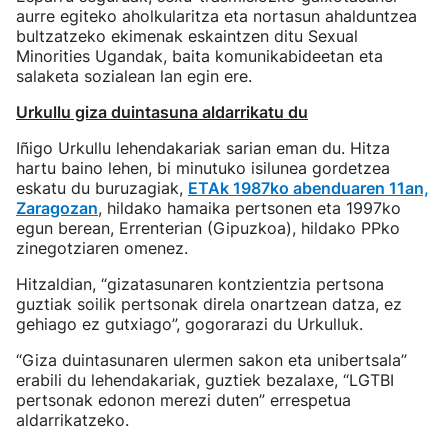
aurre egiteko aholkularitza eta nortasun ahalduntzea
bultzatzeko ekimenak eskaintzen ditu Sexual
Minorities Ugandak, baita komunikabideetan eta
salaketa sozialean lan egin ere.
Urkullu giza duintasuna aldarrikatu du
Iñigo Urkullu lehendakariak sarian eman du. Hitza
hartu baino lehen, bi minutuko isilunea gordetzea
eskatu du buruzagiak,
ETAk 1987ko abenduaren 11an,
Zaragozan
, hildako hamaika pertsonen eta 1997ko
egun berean, Errenterian (Gipuzkoa), hildako PPko
zinegotziaren omenez.
Hitzaldian, “gizatasunaren kontzientzia pertsona
guztiak soilik pertsonak direla onartzean datza, ez
gehiago ez gutxiago”, gogorarazi du Urkulluk.
“Giza duintasunaren ulermen sakon eta unibertsala”
erabili du lehendakariak, guztiek bezalaxe, “LGTBI
pertsonak edonon merezi duten” errespetua
aldarrikatzeko.