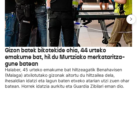
Gizon batek bikotekide ohia, 44 urteko
emakume bat, hil du Murtziako merkataritza-
gune batean
Halaber, 45 urteko emakume bat hiltzeagatik Benahavisen
(Malaga) atxilotutako gizonak aitortu du hiltzailea dela,
ihesaldian idatzi eta lagun baten etxeko atarian utzi zuen ohar
batean. Horrek idatzia aurkitu eta Guardia Zibilari eman dio.