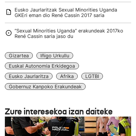
Eusko Jaurlaritzak Sexual Minorities Uganda
GKEri eman dio René Cassin 2017 saria
“Sexual Minorities Uganda” erakundeak 2017ko
René Cassin saria jaso du
Gizartea
Iñigo Urkullu
Euskal Autonomia Erkidegoa
Eusko Jaurlaritza
Afrika
LGTBI
Gobernuz Kanpoko Erakundeak
Zure interesekoa izan daiteke