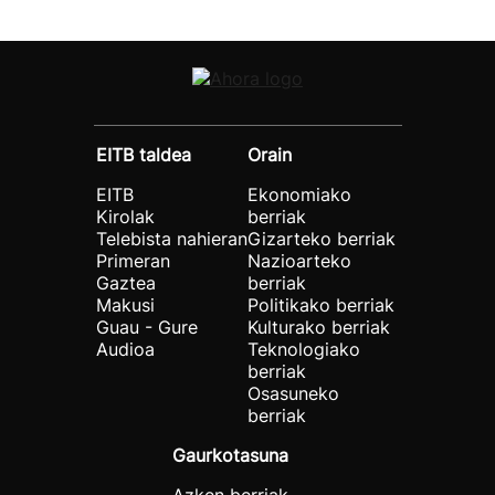
EITB taldea
Orain
EITB
Ekonomiako
Kirolak
berriak
Telebista nahieran
Gizarteko berriak
Primeran
Nazioarteko
Gaztea
berriak
Makusi
Politikako berriak
Guau - Gure
Kulturako berriak
Audioa
Teknologiako
berriak
Osasuneko
berriak
Gaurkotasuna