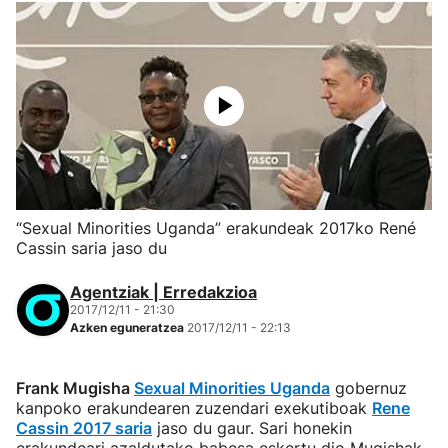
“Sexual Minorities Uganda” erakundeak 2017ko René
Cassin saria jaso du
Agentziak | Erredakzioa
2017/12/11 - 21:30
Azken eguneratzea
2017/12/11 - 22:13
Frank Mugisha
Sexual Minorities Uganda
gobernuz
kanpoko erakundearen zuzendari exekutiboak
Rene
Cassin 2017 saria
jaso du gaur. Sari honekin