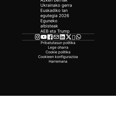
Azken berriak
Ukrainako gerra
Euskadiko lan
egutegia 2026
Eguneko
albisteak
AEB eta Trump
Pribatutasun politika
Lege oharra
Cookie politika
Cookieen konfigurazioa
Harremana