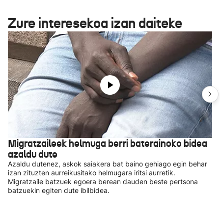
Zure interesekoa izan daiteke
Migratzaileek helmuga berri baterainoko bidea
azaldu dute
Azaldu dutenez, askok saiakera bat baino gehiago egin behar
izan zituzten aurreikusitako helmugara iritsi aurretik.
Migratzaile batzuek egoera berean dauden beste pertsona
batzuekin egiten dute ibilbidea.