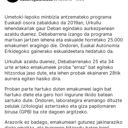
Umetoki-lepoko minbizia antzemateko programa
Euskadi osora zabalduko da 2019an, Urkullu
lehendakariak gaur Deban egindako aurkezpenean
azaldu duenez. Debabarrena izango da programa
martxan jartzen lehena eta eskualde horretako 25.000
emakumeri eragingo die. Ondoren, Euskal Autonomia
Erkidegoko gainerako eskualdeetara hedatuko da.
Urkulluk azaldu duenez, Debabarrenako 25 eta 34
urte arteko emakumeek proba "erraz" bat egiteko
hitzordua jaso dute, eta lehen probak ekainaren 28tik
aurrera egiten hasiko dira.
Proban parte hartuko duten emakumeei lagin bat
hartuko diete eta gero hori ingurune likido batean
sartuko dute. Ondoren, laborategira eramango dituzte
zelulak (zitologia) aztertzeko eta giza papilomaren
birusa (GPB) ba ote dagoen argitzeko.
Arazorik ez badago, emakumeari gutunez jakinaraziko
diote emaitza, eta hurrengo hitzordu baten berri