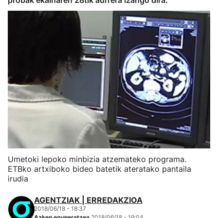
probak ekainaren 28tik aurrera izango dira.
Umetoki lepoko minbizia atzemateko programa.
ETBko artxiboko bideo batetik ateratako pantaila
irudia
AGENTZIAK | ERREDAKZIOA
2018/06/18 - 18:37
Azken eguneratzea
2018/06/18 - 19:04