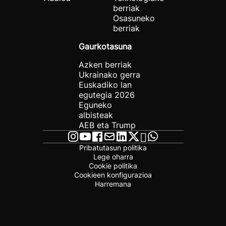
berriak
Osasuneko
berriak
Gaurkotasuna
Azken berriak
Ukrainako gerra
Euskadiko lan
egutegia 2026
Eguneko
albisteak
AEB eta Trump
Pribatutasun politika
Lege oharra
Cookie politika
Cookieen konfigurazioa
Harremana