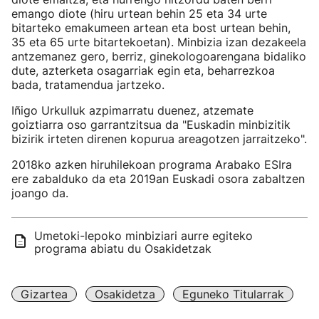
emango diote (hiru urtean behin 25 eta 34 urte
bitarteko emakumeen artean eta bost urtean behin,
35 eta 65 urte bitartekoetan). Minbizia izan dezakeela
antzemanez gero, berriz, ginekologoarengana bidaliko
dute, azterketa osagarriak egin eta, beharrezkoa
bada, tratamendua jartzeko.
Iñigo Urkulluk azpimarratu duenez, atzemate
goiztiarra oso garrantzitsua da "Euskadin minbizitik
bizirik irteten direnen kopurua areagotzen jarraitzeko".
2018ko azken hiruhilekoan programa Arabako ESIra
ere zabalduko da eta 2019an Euskadi osora zabaltzen
joango da.
Umetoki-lepoko minbiziari aurre egiteko
programa abiatu du Osakidetzak
Gizartea
Osakidetza
Eguneko Titularrak