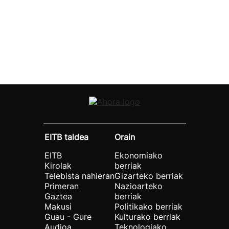
EITB taldea
Orain
EITB
Ekonomiako
Kirolak
berriak
Telebista nahieran
Gizarteko berriak
Primeran
Nazioarteko
Gaztea
berriak
Makusi
Politikako berriak
Guau - Gure
Kulturako berriak
Audioa
Teknologiako