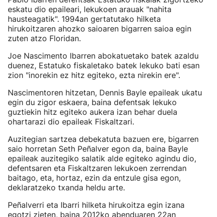
eskatu dio epaileari, lekukoen arauak "nahita
hausteagatik". 1994an gertatutako hilketa
hirukoitzaren ahozko saioaren bigarren saioa egin
zuten atzo Floridan.
Joe Nascimento Ibarren abokatuetako batek azaldu
duenez, Estatuko fiskaletako batek lekuko bati esan
zion "inorekin ez hitz egiteko, ezta nirekin ere".
Nascimentoren hitzetan, Dennis Bayle epaileak ukatu
egin du zigor eskaera, baina defentsak lekuko
guztiekin hitz egiteko aukera izan behar duela
ohartarazi dio epaileak Fiskaltzari.
Auzitegian sartzea debekatuta bazuen ere, bigarren
saio horretan Seth Peñalver egon da, baina Bayle
epaileak auzitegiko salatik alde egiteko agindu dio,
defentsaren eta Fiskaltzaren lekukoen zerrendan
baitago, eta, hortaz, ezin da entzule gisa egon,
deklaratzeko txanda heldu arte.
Peñalverri eta Ibarri hilketa hirukoitza egin izana
egotzi zieten, baina 2012ko abenduaren 22an