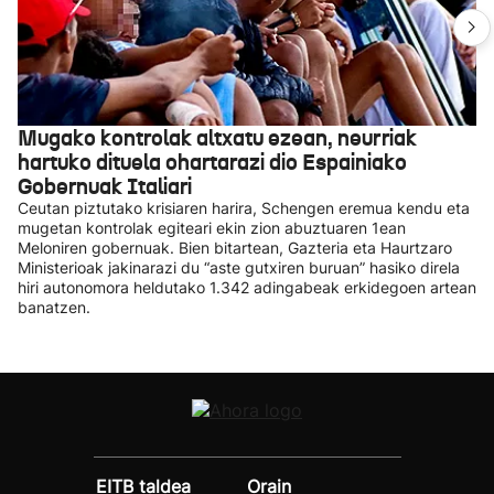
Mugako kontrolak altxatu ezean, neurriak
hartuko dituela ohartarazi dio Espainiako
Gobernuak Italiari
Ceutan piztutako krisiaren harira, Schengen eremua kendu eta
mugetan kontrolak egiteari ekin zion abuztuaren 1ean
Meloniren gobernuak. Bien bitartean, Gazteria eta Haurtzaro
Ministerioak jakinarazi du “aste gutxiren buruan” hasiko direla
hiri autonomora heldutako 1.342 adingabeak erkidegoen artean
banatzen.
EITB taldea
Orain