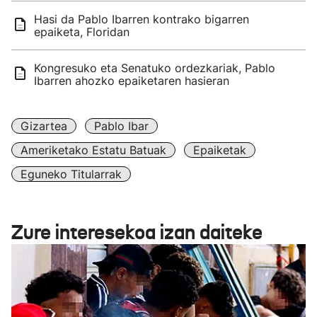
Hasi da Pablo Ibarren kontrako bigarren
epaiketa, Floridan
Kongresuko eta Senatuko ordezkariak, Pablo
Ibarren ahozko epaiketaren hasieran
Gizartea
Pablo Ibar
Ameriketako Estatu Batuak
Epaiketak
Eguneko Titularrak
Zure interesekoa izan daiteke