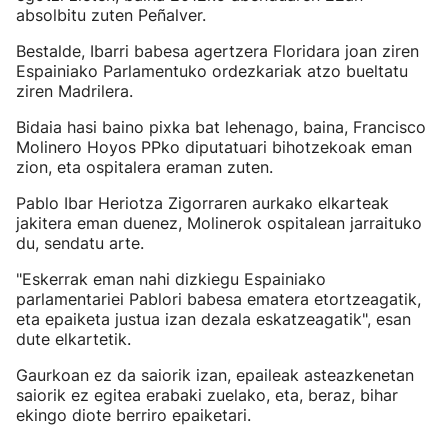
absolbitu zuten Peñalver.
Bestalde, Ibarri babesa agertzera Floridara joan ziren
Espainiako Parlamentuko ordezkariak atzo bueltatu
ziren Madrilera.
Bidaia hasi baino pixka bat lehenago, baina, Francisco
Molinero Hoyos PPko diputatuari bihotzekoak eman
zion, eta ospitalera eraman zuten.
Pablo Ibar Heriotza Zigorraren aurkako elkarteak
jakitera eman duenez, Molinerok ospitalean jarraituko
du, sendatu arte.
"Eskerrak eman nahi dizkiegu Espainiako
parlamentariei Pablori babesa ematera etortzeagatik,
eta epaiketa justua izan dezala eskatzeagatik", esan
dute elkartetik.
Gaurkoan ez da saiorik izan, epaileak asteazkenetan
saiorik ez egitea erabaki zuelako, eta, beraz, bihar
ekingo diote berriro epaiketari.