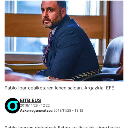
Pablo Ibar epaiketaren lehen saioan. Argazkia: EFE
EITB.EUS
2018/11/28 - 12:22
Azken eguneratzea
2018/11/28 - 13:12
Pablo Ibarren defentsak Estatuko fiskalak zigortzeko