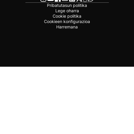
Pribatutasun politika
Lege oharra
Cookie politika
Cookieen konfigurazioa
Harremana