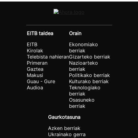
EITB taldea
Orain
EITB
Ekonomiako
Kirolak
berriak
Telebista nahieran
Gizarteko berriak
Primeran
Nazioarteko
Gaztea
berriak
Makusi
Politikako berriak
Guau - Gure
Kulturako berriak
Audioa
Teknologiako
berriak
Osasuneko
berriak
Gaurkotasuna
Azken berriak
Ukrainako gerra