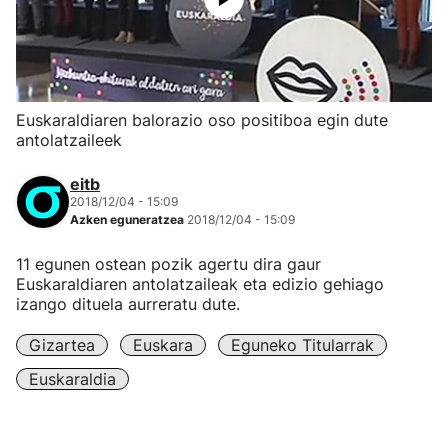
Euskaraldiaren balorazio oso positiboa egin dute
antolatzaileek
eitb
2018/12/04 - 15:09
Azken eguneratzea
2018/12/04 - 15:09
11 egunen ostean pozik agertu dira gaur
Euskaraldiaren antolatzaileak eta edizio gehiago
izango dituela aurreratu dute.
Gizartea
Euskara
Eguneko Titularrak
Euskaraldia