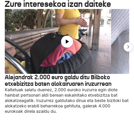
Zure interesekoa izan daiteke
Alejandrak 2.000 euro galdu ditu Bilboko
etxebizitza baten alokairuaren iruzurrean
Kaltetuak salatu duenez, 2.000 euroko iruzurra egin diote
hainbat pertsonari aldi berean eskainitako etxebizitza bat
alokatzeagatik. Iruzurrez galdutako dirua eta beste bizitoki bat
alokatzeko erabili beharrekoa gehituta, galerak 4.000
eurokoak direla azaldu du.