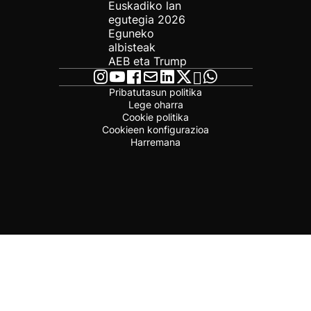
Euskadiko lan
egutegia 2026
Eguneko
albisteak
AEB eta Trump
Pribatutasun politika
Lege oharra
Cookie politika
Cookieen konfigurazioa
Harremana